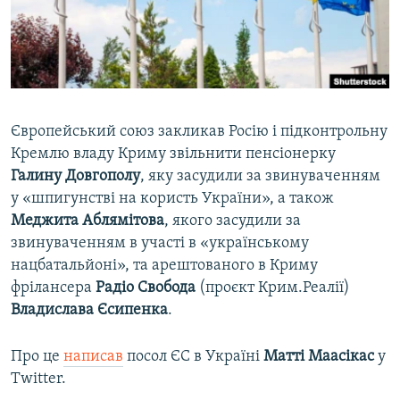
ВІДЕОУРОКИ «ELIFBE»
Русский
СВІДЧЕННЯ ОКУПАЦІЇ
Qırımtatar
УКРАЇНСЬКА ПРОБЛЕМА КРИМУ
ДОЛУЧАЙСЯ!
ІНФОГРАФІКА
Європейський союз закликав Росію і підконтрольну
Кремлю владу Криму звільнити пенсіонерку
Галину Довгополу
, яку засудили за звинуваченням
Усі сайти RFE/RL
у «шпигунстві на користь України», а також
Меджита Аблямітова
, якого засудили за
звинуваченням в участі в «українському
нацбатальйоні», та арештованого в Криму
фрілансера
Радіо Свобода
(проєкт Крим.Реалії)
Владислава Єсипенка
.
Про це
написав
посол ЄС в Україні
Матті Маасікас
у
Twitter.