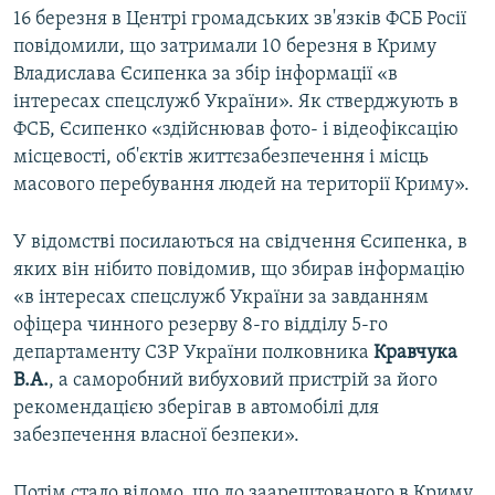
16 березня в Центрі громадських зв'язків ФСБ Росії
повідомили, що затримали 10 березня в Криму
Владислава Єсипенка за збір інформації «в
інтересах спецслужб України». Як стверджують в
ФСБ, Єсипенко «здійснював фото- і відеофіксацію
місцевості, об'єктів життєзабезпечення і місць
масового перебування людей на території Криму».
У відомстві посилаються на свідчення Єсипенка, в
яких він нібито повідомив, що збирав інформацію
«в інтересах спецслужб України за завданням
офіцера чинного резерву 8-го відділу 5-го
департаменту СЗР України полковника
Кравчука
В.А.
, а саморобний вибуховий пристрій за його
рекомендацією зберігав в автомобілі для
забезпечення власної безпеки».
Потім стало відомо, що до заарештованого в Криму