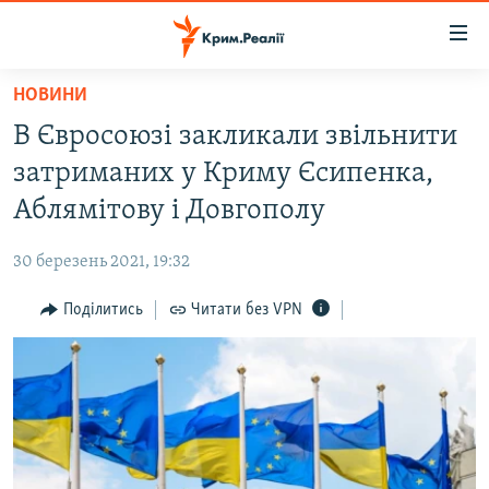
Доступність
посилання
Перейти
НОВИНИ
до
НОВИНИ
В Євросоюзі закликали звільнити
основного
ВОДА.КРИМ
матеріалу
затриманих у Криму Єсипенка,
ВІДЕО ТА ФОТО
Перейти
Аблямітову і Довгополу
до
ПОЛІТИКА
основної
30 березень 2021, 19:32
БЛОГИ
навігації
Перейти
Поділитись
Читати без VPN
ПОГЛЯД
до
ІНТЕРВ'Ю
пошуку
ВСЕ ЗА ДЕНЬ
СПЕЦПРОЕКТИ
ЯК ОБІЙТИ БЛОКУВАННЯ
ДЕПОРТАЦІЯ