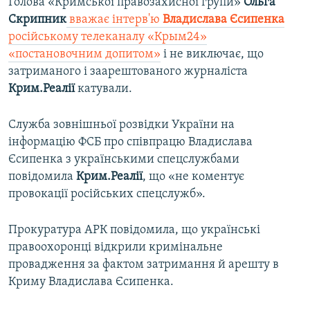
Голова «Кримської правозахисної групи»
Ольга
Скрипник
вважає інтерв'ю
Владислава Єсипенка
російському телеканалу «Крым24»
«постановочним допитом»
і не виключає, що
затриманого і заарештованого журналіста
Крим.Реалії
катували.
Служба зовнішньої розвідки України на
інформацію ФСБ про співпрацю Владислава
Єсипенка з українськими спецслужбами
повідомила
Крим.Реалії
, що «не коментує
провокації російських спецслужб».
Прокуратура АРК повідомила, що українські
правоохоронці відкрили кримінальне
провадження за фактом затримання й арешту в
Криму Владислава Єсипенка.