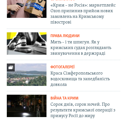
«Крим – не Росія»: маркетплейс
Ozon припинив прийом нових
замовлень на Кримському
півострові
ПРАВА ЛЮДИНИ
Мить – і ти шпигун. Як у
кримських судах розглядають
звинувачення в держзраді
ФОТОГАЛЕРЕЇ
Краса Сімферопольського
водосховища та занедбаність
довкола
ВІЙНА ТА КРИМ
Сорок днів, сорок ночей. Про
результати кримської операції з
примусу Росії до миру