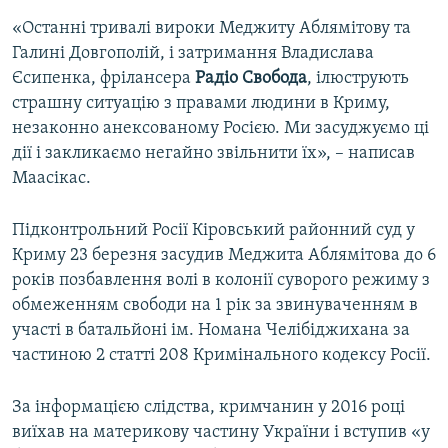
«Останні тривалі вироки Меджиту Аблямітову та
Галині Довгополій, і затримання Владислава
Єсипенка, фрілансера
Радіо Свобода
, ілюструють
страшну ситуацію з правами людини в Криму,
незаконно анексованому Росією. Ми засуджуємо ці
дії і закликаємо негайно звільнити їх», – написав
Маасікас.
Підконтрольний Росії Кіровський районний суд у
Криму 23 березня засудив Меджита Аблямітова до 6
років позбавлення волі в колонії суворого режиму з
обмеженням свободи на 1 рік за звинуваченням в
участі в батальйоні ім. Номана Челібіджихана за
частиною 2 статті 208 Кримінального кодексу Росії.
За інформацією слідства, кримчанин у 2016 році
виїхав на материкову частину України і вступив «у