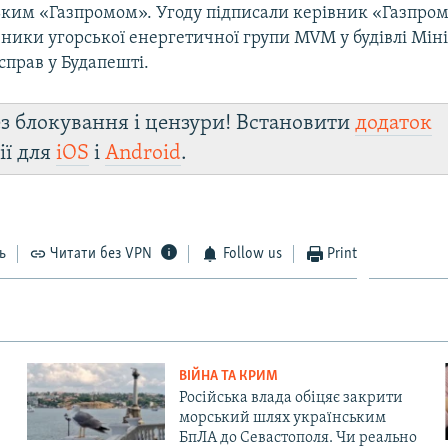
ським «Газпромом». Угоду підписали керівник «Газпро
вники угорської енергетичної групи MVM у будівлі Мін
справ у Будапешті.
з блокування і цензури! Встановити
додаток
ії для
iOS
і
Android
.
ь
Читати без VPN
Follow us
Print
ВІЙНА ТА КРИМ
Російська влада обіцяє закрити
морський шлях українським
БпЛА до Севастополя. Чи реально