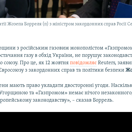
тії Жозепа Борреля (п) з міністром закордонних справ Росії 
рщини з російським газовим монополістом «Газпромо
стачання газу в обхід України, не порушує законодавс
 союзу. Про це, як 12 жовтня
повідомляє
Reuters, заяв
Євросоюзу з закордонних справ та політики безпеки
Жо
ни мають право укладати двосторонні угоди. Наскільк
ж Угорщиною та «Газпромом» немає нічого незаконного,
ропейському законодавству», – сказав Боррель.