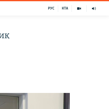
РУС
КТА
ник
у