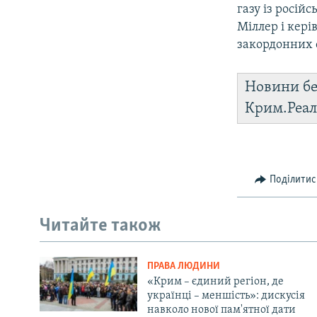
газу із росій
Міллер і кері
закордонних 
Новини бе
Крим.Реал
Поділитис
Читайте також
ПРАВА ЛЮДИНИ
«Крим – єдиний регіон, де
українці – меншість»: дискусія
навколо нової пам'ятної дати