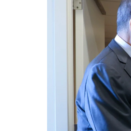
ВІДЕОУРОКИ «ELIFBE»
СВІДЧЕННЯ ОКУПАЦІЇ
УКРАЇНСЬКА ПРОБЛЕМА КРИМУ
ІНФОГРАФІКА