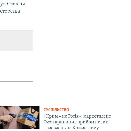
му» Олексій
істерства
СУСПІЛЬСТВО
«Крим – не Росія»: маркетплейс
Ozon припинив прийом нових
замовлень на Кримському