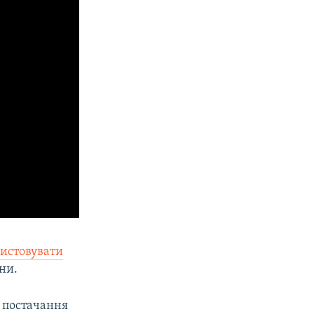
ристовувати
ни.
 постачання