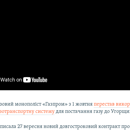
азовий монополіст «Газпром» з 1 жовтня
перестав вико
азотранспортну систему
для постачання газу до Угорщи
писала 27 вересня новий довгостроковий контракт про