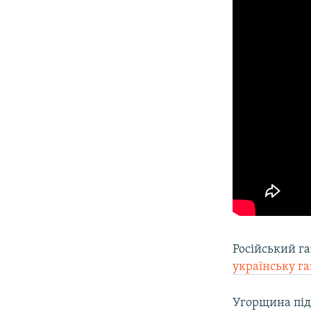
Російський г
українську г
Угорщина під