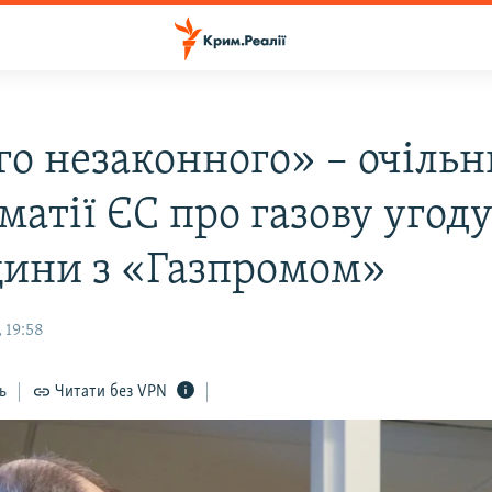
го незаконного» – очіль
атії ЄС про газову угод
ини з «Газпромом»
 19:58
ь
Читати без VPN