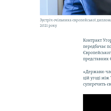
Зустріч очільника європейської диплома
2021 року
Контракт Уго
передбачає по
Європейського
представник 
«Держави-чле
цій угоді мі
суперечить єв