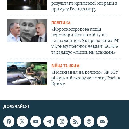
результати кримської операції з
примусу Росії до миру
ПОЛІТИКА
«Короткострокова акція
перетворилася на війну на
виснаження»: Як пропаганда РФ
у Криму пояснює невдачі «СВО»
та залякує «мінними атаками»
ВІЙНА ТА КРИМ
«Полювання на колони». Як ЗСУ
ріжуть військову логістику Росії в
Криму
ДОЛУЧАЙСЯ!