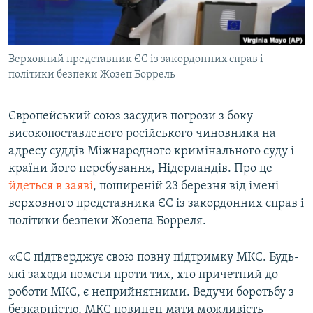
ВІДЕОУРОКИ «ELIFBE»
Русский
СВІДЧЕННЯ ОКУПАЦІЇ
Qırımtatar
Верховний представник ЄС із закордонних справ і
УКРАЇНСЬКА ПРОБЛЕМА КРИМУ
політики безпеки Жозеп Боррель
ДОЛУЧАЙСЯ!
ІНФОГРАФІКА
Європейський союз засудив погрози з боку
високопоставленого російського чиновника на
адресу суддів Міжнародного кримінального суду і
Усі сайти RFE/RL
країни його перебування, Нідерландів. Про це
йдеться в заяві
, поширеній 23 березня від імені
верховного представника ЄС із закордонних справ і
політики безпеки Жозепа Борреля.
«ЄС підтверджує свою повну підтримку МКС. Будь-
які заходи помсти проти тих, хто причетний до
роботи МКС, є неприйнятними. Ведучи боротьбу з
безкарністю, МКС повинен мати можливість