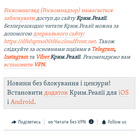
Роскомнагляд (Роскомнадзор) намагається
заблокувати
доступ до сайту
Крим.Реалії
.
Безперешкодно читати Крим.Реалії можна за
допомогою
дзеркального сайту
:
https://dfs0qrmo00d6u.cloudfront.net
. Також
слідкуйте за основними подіями в
Telegram
,
Instagram
та
Viber
Крим.Реалії
. Рекомендуємо вам
встановити
VPN
.
Новини без блокування і цензури!
Встановити
додаток
Крим.Реалії для
iOS
і
Android
.
Поділитись
Читати без VPN
Follow us