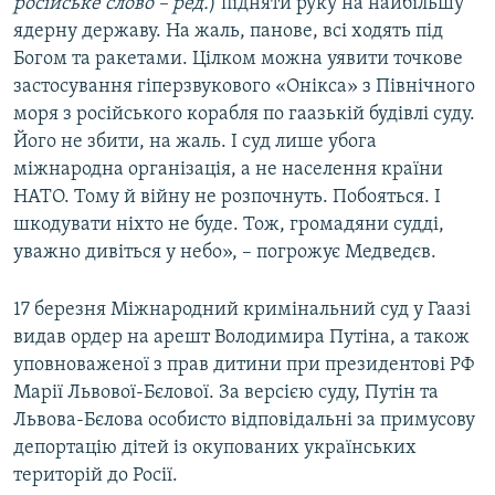
російське слово – ред.
) підняти руку на найбільшу
ядерну державу. На жаль, панове, всі ходять під
Богом та ракетами. Цілком можна уявити точкове
застосування гіперзвукового «Онікса» з Північного
моря з російського корабля по гаазькій будівлі суду.
Його не збити, на жаль. І суд лише убога
міжнародна організація, а не населення країни
НАТО. Тому й війну не розпочнуть. Побояться. І
шкодувати ніхто не буде. Тож, громадяни судді,
уважно дивіться у небо», – погрожує Медведєв.
17 березня Міжнародний кримінальний суд у Гаазі
видав ордер на арешт Володимира Путіна, а також
уповноваженої з прав дитини при президентові РФ
Марії Львової-Бєлової. За версією суду, Путін та
Львова-Бєлова особисто відповідальні за примусову
депортацію дітей із окупованих українських
територій до Росії.