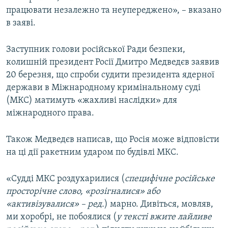
працювати незалежно та неупереджено», – вказано
в заяві.
Заступник голови російської Ради безпеки,
колишній президент Росії Дмитро Медведєв заявив
20 березня, що спроби судити президента ядерної
держави в Міжнародному кримінальному суді
(МКС) матимуть «жахливі наслідки» для
міжнародного права.
Також Медведєв написав, що Росія може відповісти
на ці дії ракетним ударом по будівлі МКС.
«Судді МКС роздухарилися (
специфічне російське
просторічне слово, «розігналися» або
«активізувалися» – ред.
) марно. Дивіться, мовляв,
ми хоробрі, не побоялися (
у тексті вжите лайливе