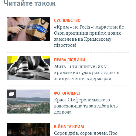
Читайте також
СУСПІЛЬСТВО
«Крим – не Росія»: маркетплейс
Ozon припинив прийом нових
замовлень на Кримському
півострові
ПРАВА ЛЮДИНИ
Мить – і ти шпигун. Як у
кримських судах розглядають
звинувачення в держзраді
ФОТОГАЛЕРЕЇ
Краса Сімферопольського
водосховища та занедбаність
довкола
ВІЙНА ТА КРИМ
Сорок днів, сорок ночей. Про