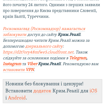
його початку 24 лютого. Одними з перших заявили
про повернення до Києва представники Словенії,
країн Балтії, Туреччини.
Роскомнагляд (Роскомнадзор) намагається
заблокувати
доступ до сайту
Крим.Реалії
.
Безперешкодно читати Крим.Реалії можна за
допомогою
дзеркального сайту
:
https://d2t7ory48mfwe5.cloudfront.net
. Також
слідкуйте за основними подіями в
Telegram
,
Instagram
та
Viber
Крим.Реалії
. Рекомендуємо вам
встановити
VPN
.
Новини без блокування і цензури!
Встановити
додаток
Крим.Реалії для
iOS
і
Android
.