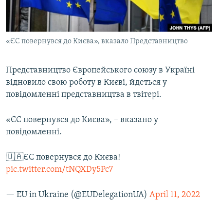
ВІДЕОУРОКИ «ELIFBE»
Русский
СВІДЧЕННЯ ОКУПАЦІЇ
Qırımtatar
«ЄС повернувся до Києва», вказало Представництво
УКРАЇНСЬКА ПРОБЛЕМА КРИМУ
ДОЛУЧАЙСЯ!
ІНФОГРАФІКА
Представництво Європейського союзу в Україні
відновило свою роботу в Києві, йдеться у
повідомленні представництва в твітері.
Усі сайти RFE/RL
«ЄС повернувся до Києва», – вказано у
повідомленні.
🇺🇦ЄС повернувся до Києва!
pic.twitter.com/tNQXDy5Pc7
— EU in Ukraine (@EUDelegationUA)
April 11, 2022