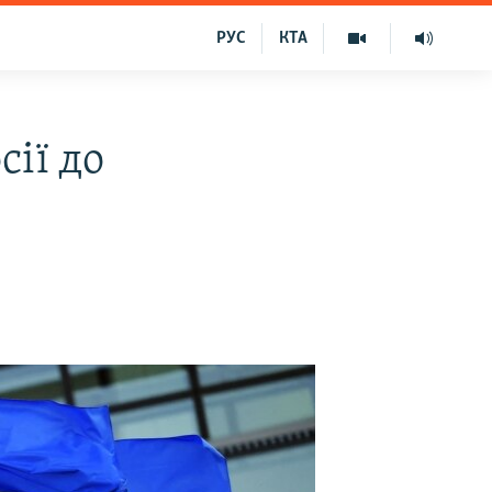
РУС
КТА
сії до