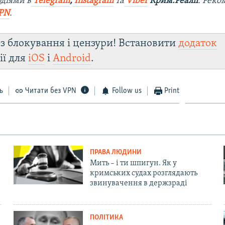
діями в
Telegram
,
Instagram
та
Viber
Крим.Реалії
. Рек
PN
.
з блокування і цензури! Встановити
додаток
ії для
iOS
і
Android
.
ь
Читати без VPN
Follow us
Print
ПРАВА ЛЮДИНИ
Мить – і ти шпигун. Як у
кримських судах розглядають
звинувачення в держзраді
ПОЛІТИКА