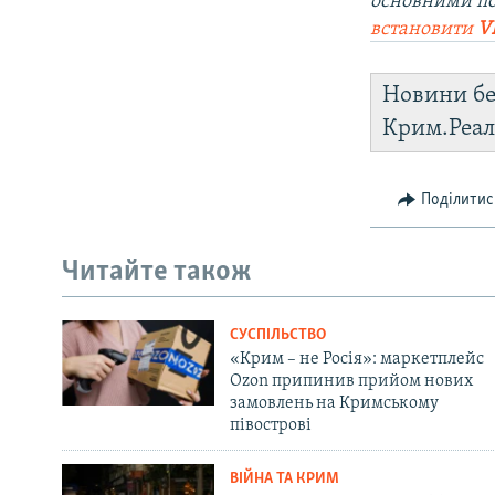
основними по
встановити
V
Новини бе
Крим.Реал
Поділитис
Читайте також
СУСПІЛЬСТВО
«Крим – не Росія»: маркетплейс
Ozon припинив прийом нових
замовлень на Кримському
півострові
ВІЙНА ТА КРИМ