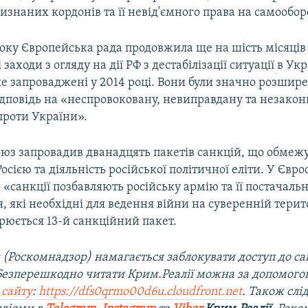
знаних кордонів та її невід'ємного права на самообор
року Європейська рада продовжила ще на шість місяців
аходи з огляду на дії РФ з дестабілізації ситуації
в Укр
е запроваджені у 2014 році. Вони були значно розшире
ідповідь на «неспровоковану, невиправдану та незакон
 проти України».
оюз запровадив дванадцять пакетів санкцій, що обмеж
Росією та діяльність російської політичної еліти. У Євро
«санкції позбавляють російську армію та її постачальн
, які необхідні для ведення війни на суверенній терит
рюється 13-й санкційний пакет.
 (Роскомнадзор) намагається заблокувати доступ до са
 Безперешкодно читати Крим.Реалії можна за допомог
 сайту
:
https://dfs0qrmo00d6u.cloudfront.net
. Також слі