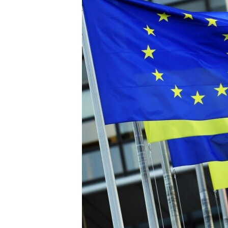
ВІДЕОУРОКИ «ELIFBE»
СВІДЧЕННЯ ОКУПАЦІЇ
УКРАЇНСЬКА ПРОБЛЕМА КРИМУ
ІНФОГРАФІКА