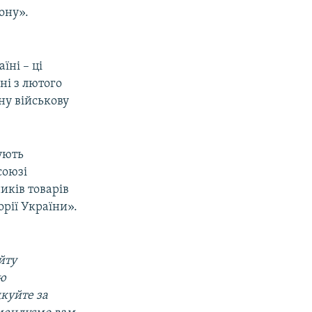
ону».
аїні – ці
ні з лютого
ну військову
ують
союзі
иків товарів
орії України».
йту
ою
дкуйте за