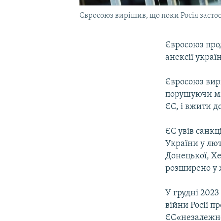
Євросоюз вирішив, що поки Росія застос
Євросоюз прод
анексії украї
Євросоюз вирі
порушуючи між
ЄС, і вжити д
ЄС увів санкц
України у лют
Донецької, Хе
розширено у ж
У грудні 2023
війни Росії п
ЄС«незалежнос