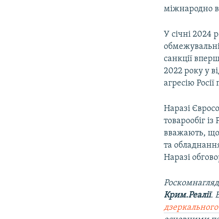
міжнародно ви
У січні 2024 
обмежувальні з
санкції вперш
2022 року у в
агресію Росії
Наразі Єврос
товарообіг із 
вважають, що 
та обладнання
Наразі обгово
Роскомнагляд
Крим.Реалії
.
дзеркального