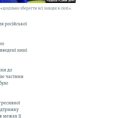
доцільно зберегти всі заходи в силі».
ля російської
но
 введені нині
ння до
сію частини
було
гресивної
підтримку
в межах її