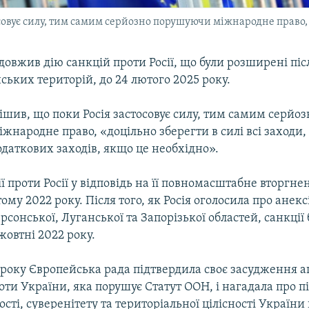
овує силу, тим самим серйозно порушуючи міжнародне право, «
овжив дію санкцій проти Росії, що були розширені піс
нських територій, до 24 лютого 2025 року.
шив, що поки Росія застосовує силу, тим самим серйоз
народне право, «доцільно зберегти в силі всі заходи,
одаткових заходів, якщо це необхідно».
ії проти Росії у відповідь на її повномасштабне вторгне
ому 2022 року. Після того, як Росія оголосила про анек
рсонської, Луганської та Запорізької областей, санкції 
овтні 2022 року.
 року Європейська рада підтвердила своє засудження а
роти України, яка порушує Статут ООН, і нагадала про 
ті, суверенітету та територіальної цілісності України 