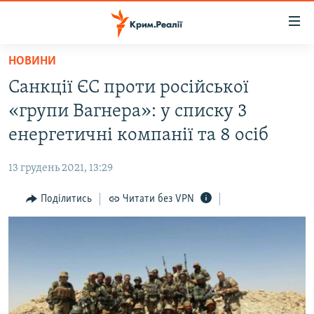
Доступність
посилання
Перейти
НОВИНИ
до
НОВИНИ
Санкції ЄС проти російської
основного
ВОДА.КРИМ
матеріалу
«групи Вагнера»: у списку 3
ВІДЕО ТА ФОТО
Перейти
енергетичні компанії та 8 осіб
до
ПОЛІТИКА
основної
13 грудень 2021, 13:29
БЛОГИ
навігації
Перейти
Поділитись
Читати без VPN
ПОГЛЯД
до
ІНТЕРВ'Ю
пошуку
ВСЕ ЗА ДЕНЬ
СПЕЦПРОЕКТИ
ЯК ОБІЙТИ БЛОКУВАННЯ
ДЕПОРТАЦІЯ