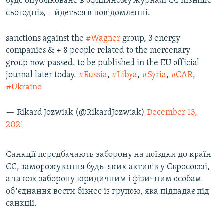
буде опубліковане в офіційному журналі ЄС пізніше
сьогодні», – йдеться в повідомленні.
sanctions against the
#Wagner
group, 3 energy
companies & + 8 people related to the mercenary
group now passed. to be published in the EU official
journal later today.
#Russia
,
#Libya
,
#Syria
,
#CAR
,
#Ukraine
— Rikard Jozwiak (@RikardJozwiak)
December 13,
2021
Санкції передбачають заборону на поїздки до країн
ЄС, заморожування будь-яких активів у Євросоюзі,
а також заборону юридичним і фізичним особам
обʼєднання вести бізнес із групою, яка підпадає під
санкції.