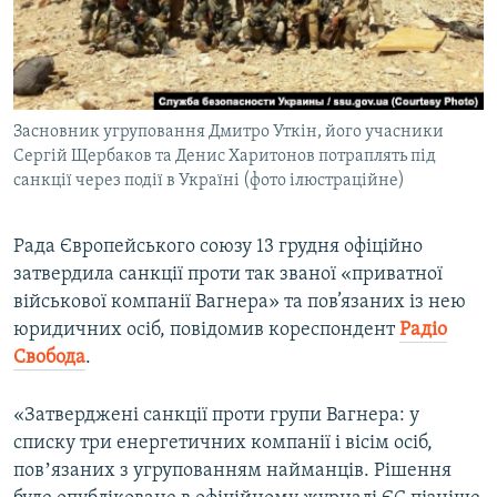
ВІДЕОУРОКИ «ELIFBE»
Русский
СВІДЧЕННЯ ОКУПАЦІЇ
Qırımtatar
УКРАЇНСЬКА ПРОБЛЕМА КРИМУ
Засновник угруповання Дмитро Уткін, його учасники
ДОЛУЧАЙСЯ!
ІНФОГРАФІКА
Сергій Щербаков та Денис Харитонов потраплять під
санкції через події в Україні (фото ілюстраційне)
Усі сайти RFE/RL
Рада Європейського союзу 13 грудня офіційно
затвердила санкції проти так званої «приватної
військової компанії Вагнера» та пов’язаних із нею
юридичних осіб, повідомив кореспондент
Радіо
Свобода
.
«Затверджені санкції проти групи Вагнера: у
списку три енергетичних компанії і вісім осіб,
повʼязаних з угрупованням найманців. Рішення