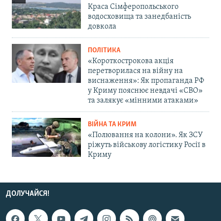
Краса Сімферопольського
водосховища та занедбаність
довкола
ПОЛІТИКА
«Короткострокова акція
перетворилася на війну на
виснаження»: Як пропаганда РФ
у Криму пояснює невдачі «СВО»
та залякує «мінними атаками»
ВІЙНА ТА КРИМ
«Полювання на колони». Як ЗСУ
ріжуть військову логістику Росії в
Криму
ДОЛУЧАЙСЯ!