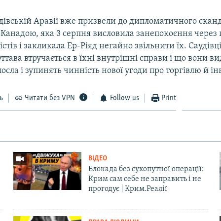
дівській Аравії вже призвели до дипломатичного сканд
 Канадою, яка 3 серпня висловила занепокоєння через 
стів і закликала Ер-Ріяд негайно звільнити їх. Саудівці
ттава втручається в їхні внутрішні справи і що вони в
осла і зупинять чинність нової угоди про торгівлю й інв
ь
Читати без VPN
Follow us
Print
ВІДЕО
Блокада без сухопутної операції:
Крим сам себе не заправить і не
прогодує | Крим.Реалії