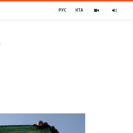
РУС
КТА
ю