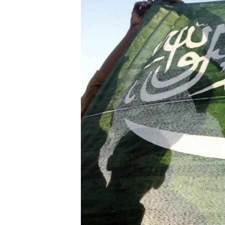
ВІДЕОУРОКИ «ELIFBE»
СВІДЧЕННЯ ОКУПАЦІЇ
УКРАЇНСЬКА ПРОБЛЕМА КРИМУ
ІНФОГРАФІКА