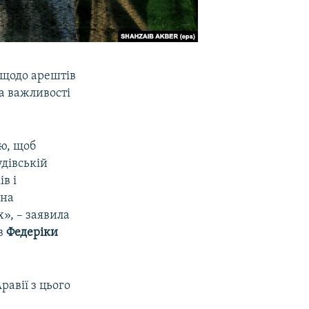
 щодо арештів
на важливості
ю, щоб
удівській
в і
 на
», – заявила
ав
Федеріки
равії з цього