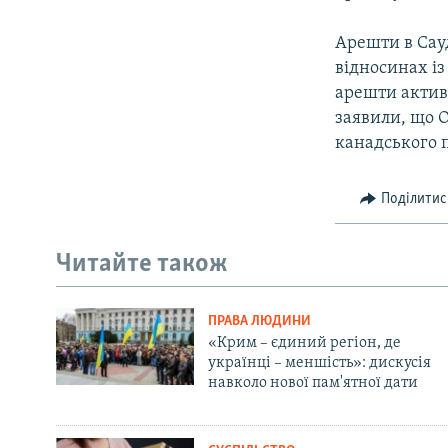
Арешти в Сау
відносинах із
арешти активі
заявили, що О
канадського п
Поділитис
Читайте також
ПРАВА ЛЮДИНИ
«Крим – єдиний регіон, де
українці – меншість»: дискусія
навколо нової пам'ятної дати