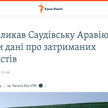
кликав Саудівську Араві
и дані про затриманих
стів
 15:44
ь
Читати без VPN