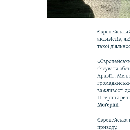
Європейський
активістів, я
такої діяльно
«Європейськи
з’ясувати обс
Аравії… Ми ве
громадянських
важливості д
11 серпня ре
Моґеріні
.
Європейська к
приводу.