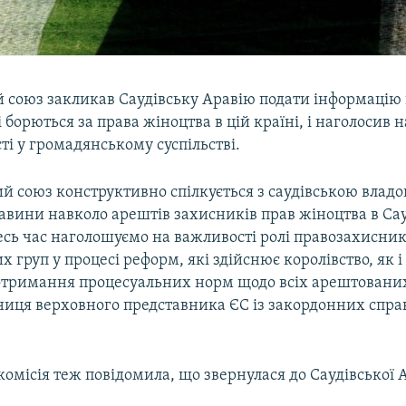
 союз закликав Саудівську Аравію подати інформацію
кі борються за права жіноцтва в цій країні, і наголосив 
сті у громадянському суспільстві.
й союз конструктивно спілкується з саудівською владо
тавини навколо арештів захисників прав жіноцтва в Са
сь час наголошуємо на важливості ролі правозахисникі
 груп у процесі реформ, які здійснює королівство, як і
отримання процесуальних норм щодо всіх арештованих
чниця верховного представника ЄС із закордонних спр
омісія теж повідомила, що звернулася до Саудівської А