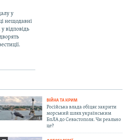
алу у
ці нещодавні
 у відповідь
идворять
естиції.
ВІЙНА ТА КРИМ
Російська влада обіцяє закрити
морський шлях українським
БпЛА до Севастополя. Чи реально
це?