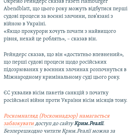
Окремо Рейндерс сказав газеті Hamburger
Abendblatt, що цього року можуть відбутися перші
судові процеси за воєнні злочини, пов’язані з
війною в Україні.
«Якщо прокурори хочуть почати з найвищого
рівня, нехай це роблять», – сказав він.
Рейндерс сказав, що він «достатньо впевнений»,
що перші судові процеси щодо російських
підозрюваних у воєнних злочинах розпочнуться в
Міжнародному кримінальному суді цього року.
ЄС ухвалив вісім пакетів санкцій з початку
російської війни проти України вісім місяців тому.
Роскомнагляд (Роскомнадзор) намагається
заблокувати
доступ до сайту
Крим.Реалії
.
Безперешкодно читати Крим.Реалії можна за