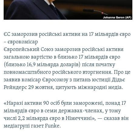
ВІДЕОУРОКИ «ELIFBE»
Русский
СВІДЧЕННЯ ОКУПАЦІЇ
Qırımtatar
УКРАЇНСЬКА ПРОБЛЕМА КРИМУ
ЄС заморозив російські активи на 17 мільярдів євро
ДОЛУЧАЙСЯ!
ІНФОГРАФІКА
– єврокомісар
Європейський Союз заморозив російські активи
загальною вартістю в близько 17 мільярдів євро
(близько 16,9 мільярда доларів) після початку
Усі сайти RFE/RL
повномасштабного російського вторгнення. Про це
заявив комісар Євросоюзу з питань юстиції Дідьє
Рейндерс 29 жовтня, цитують міжнародні медіа.
«Наразі активи 90 осіб були заморожені, понад 17
мільярдів євро в семи державах-членах, у тому
числі 2,2 мільярда євро в Німеччині», — сказав він
медіагрупі газет Funke.