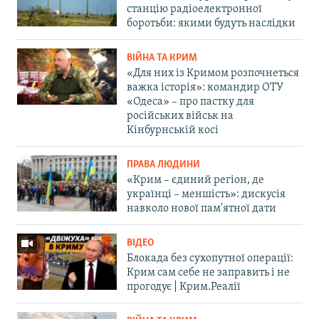
станцію радіоелектронної
боротьби: якими будуть наслідки
ВІЙНА ТА КРИМ
«Для них із Кримом розпочнеться
важка історія»: командир ОТУ
«Одеса» – про пастку для
російських військ на
Кінбурнській косі
ПРАВА ЛЮДИНИ
«Крим – єдиний регіон, де
українці – меншість»: дискусія
навколо нової пам'ятної дати
ВІДЕО
Блокада без сухопутної операції:
Крим сам себе не заправить і не
прогодує | Крим.Реалії