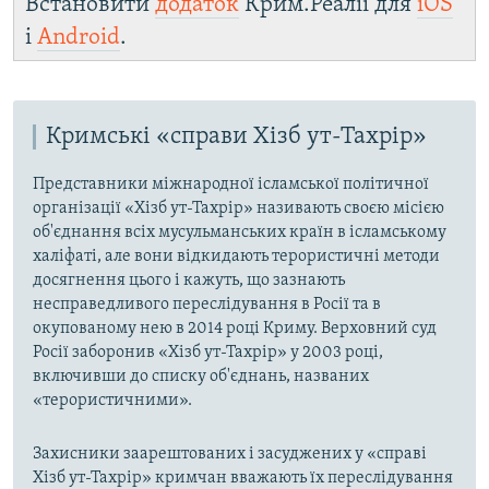
Встановити
додаток
Крим.Реалії для
iOS
і
Android
.
Кримські «справи Хізб ут-Тахрір»
Представники міжнародної ісламської політичної
організації «Хізб ут-Тахрір» називають своєю місією
об'єднання всіх мусульманських країн в ісламському
халіфаті, але вони відкидають терористичні методи
досягнення цього і кажуть, що зазнають
несправедливого переслідування в Росії та в
окупованому нею в 2014 році Криму. Верховний суд
Росії заборонив «Хізб ут-Тахрір» у 2003 році,
включивши до списку об'єднань, названих
«терористичними».
Захисники заарештованих і засуджених у «справі
Хізб ут-Тахрір» кримчан вважають їх переслідування