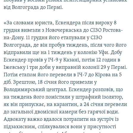
побував у восьми різних пенітенціарних установах
від Волгограда до Пермі.
«За словами юриста, Ескендера після вироку 8
грудня вивезли з Новочеркаська до СІЗО Ростова-
на-Дону. 11 грудня його етапували у СІЗО
Волгограда, де він пробув тиждень, після чого його
відправили ще на 1 тиждень у колонію Уфи. Добу
Ескендер провів у ІЧ-9 у Казані, потім 12 годин в
Іжевську і три доби у виправній колонії 29 у Пермі.
Потім етапом його перевели в ІЧ-7 до Кірова на 5
діб. Зрештою, 18 січня його привезли у
Володимирський централ. Ескендер розповів, що
на тиждень його помістили у штрафний ізолятор,
як він припускає, на карантин, а 24 січня перевели
до загальної двомісної камери без гарячої води.
Адвокату важко вдалося потрапити на зустріч із
підзахисним, спілкувалися вони у присутності