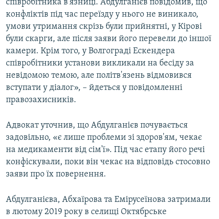
співробітника в'язниці. Абдулганієв повідомив, що
конфліктів під час переїзду у нього не виникало,
умови утримання скрізь були прийнятні, у Кірові
були скарги, але після заяви його перевели до іншої
камери. Крім того, у Волгограді Ескендера
співробітники установи викликали на бесіду за
невідомою темою, але політв'язень відмовився
вступати у діалог», – йдеться у повідомленні
правозахисників.
Адвокат уточнив, що Абдулганієв почувається
задовільно, «є лише проблеми зі здоров'ям, чекає
на медикаменти від сім'ї». Під час етапу його речі
конфіскували, поки він чекає на відповідь стосовно
заяви про їх повернення.
Абдулганієва, Абхаїрова та Емірусеїнова затримали
в лютому 2019 року в селищі Октябрське