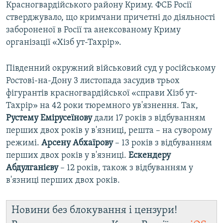
Красногвардійського району Криму. ФСБ Росії
стверджувало, що кримчани причетні до діяльності
забороненої в Росії та анексованому Криму
організації «Хізб ут-Тахрір».
Південний окружний військовий суд у російському
Ростові-на-Дону 3 листопада засудив трьох
фігурантів красногвардійської «справи Хізб ут-
Тахрір» на 42 роки тюремного ув'язнення. Так,
Рустему Емірусеїнову
дали 17 років з відбуванням
перших двох років у в'язниці, решта – на суворому
режимі.
Арсену Абхаїрову
– 13 років з відбуванням
перших двох років у в'язниці.
Ескендеру
Абдулганієву
– 12 років, також з відбуванням у
в'язниці перших двох років.
Новини без блокування і цензури!