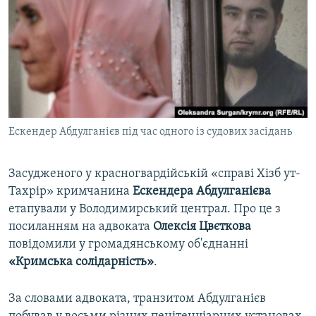
ВІДЕОУРОКИ «ELIFBE»
Русский
СВІДЧЕННЯ ОКУПАЦІЇ
Qırımtatar
УКРАЇНСЬКА ПРОБЛЕМА КРИМУ
ДОЛУЧАЙСЯ!
ІНФОГРАФІКА
Ескендер Абдулганієв під час одного із судових засідань
Усі сайти RFE/RL
Засудженого у красногвардійській «справі Хізб ут-
Тахрір» кримчанина
Ескендера Абдулганієва
етапували у Володимирський централ. Про це з
посиланням на адвоката
Олексія Цвєткова
повідомили у громадянському об'єднанні
«Кримська солідарність»
.
За словами адвоката, транзитом Абдулганієв