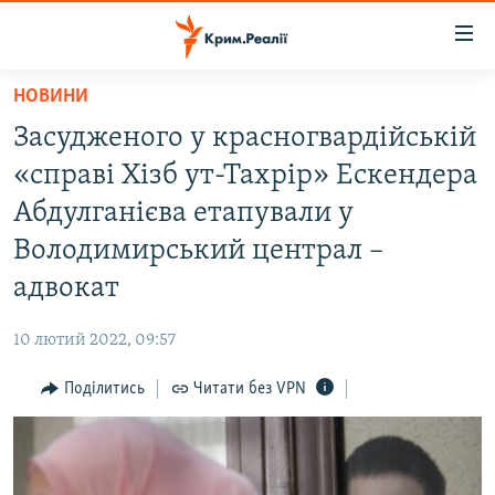
Доступність
посилання
Перейти
НОВИНИ
до
НОВИНИ
Засудженого у красногвардійській
основного
ВОДА.КРИМ
матеріалу
«справі Хізб ут-Тахрір» Ескендера
ВІДЕО ТА ФОТО
Перейти
Абдулганієва етапували у
до
ПОЛІТИКА
Володимирський централ –
основної
БЛОГИ
навігації
адвокат
Перейти
ПОГЛЯД
до
10 лютий 2022, 09:57
ІНТЕРВ'Ю
пошуку
Поділитись
Читати без VPN
ВСЕ ЗА ДЕНЬ
СПЕЦПРОЕКТИ
ЯК ОБІЙТИ БЛОКУВАННЯ
ДЕПОРТАЦІЯ