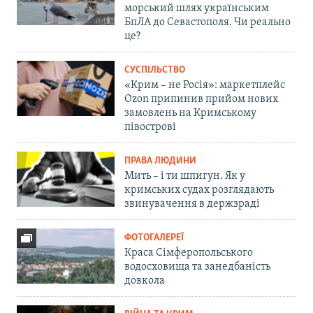
морський шлях українським
БпЛА до Севастополя. Чи реально
це?
СУСПІЛЬСТВО
«Крим – не Росія»: маркетплейс
Ozon припинив прийом нових
замовлень на Кримському
півострові
ПРАВА ЛЮДИНИ
Мить – і ти шпигун. Як у
кримських судах розглядають
звинувачення в держзраді
ФОТОГАЛЕРЕЇ
Краса Сімферопольського
водосховища та занедбаність
довкола