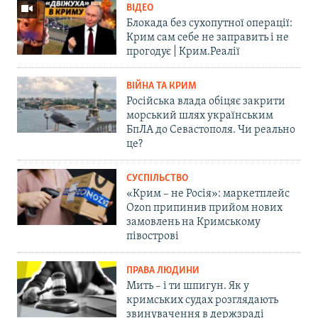
ВІДЕО
Блокада без сухопутної операції:
Крим сам себе не заправить і не
прогодує | Крим.Реалії
ВІЙНА ТА КРИМ
Російська влада обіцяє закрити
морський шлях українським
БпЛА до Севастополя. Чи реально
це?
СУСПІЛЬСТВО
«Крим – не Росія»: маркетплейс
Ozon припинив прийом нових
замовлень на Кримському
півострові
ПРАВА ЛЮДИНИ
Мить – і ти шпигун. Як у
кримських судах розглядають
звинувачення в держзраді