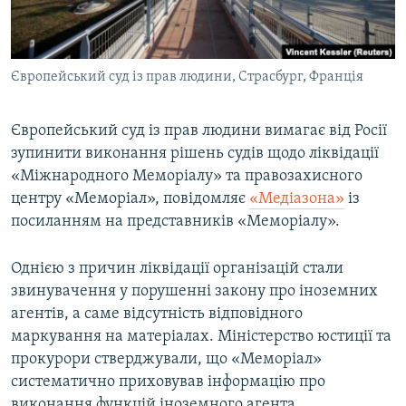
ВІДЕОУРОКИ «ELIFBE»
Русский
СВІДЧЕННЯ ОКУПАЦІЇ
Qırımtatar
Європейський суд із прав людини, Страсбург, Франція
УКРАЇНСЬКА ПРОБЛЕМА КРИМУ
ДОЛУЧАЙСЯ!
ІНФОГРАФІКА
Європейський суд із прав людини вимагає від Росії
зупинити виконання рішень судів щодо ліквідації
«Міжнародного Меморіалу» та правозахисного
Усі сайти RFE/RL
центру «Меморіал», повідомляє
«Медіазона»
із
посиланням на представників «Меморіалу».
Однією з причин ліквідації організацій стали
звинувачення у порушенні закону про іноземних
агентів, а саме відсутність відповідного
маркування на матеріалах. Міністерство юстиції та
прокурори стверджували, що «Меморіал»
систематично приховував інформацію про
виконання функцій іноземного агента.