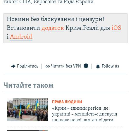
також США, Євросоюз та Рада Європи.
Новини без блокування і цензури!
Встановити
додаток
Крим.Реалії для
iOS
і
Android
.
Поділитись
Читати без VPN
Follow us
Читайте також
ПРАВА ЛЮДИНИ
«Крим – єдиний регіон, де
українці – меншість»: дискусія
навколо нової пам'ятної дати