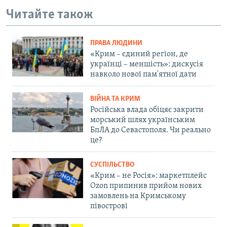
Читайте також
ПРАВА ЛЮДИНИ
«Крим – єдиний регіон, де
українці – меншість»: дискусія
навколо нової пам'ятної дати
ВІЙНА ТА КРИМ
Російська влада обіцяє закрити
морський шлях українським
БпЛА до Севастополя. Чи реально
це?
СУСПІЛЬСТВО
«Крим – не Росія»: маркетплейс
Ozon припинив прийом нових
замовлень на Кримському
півострові