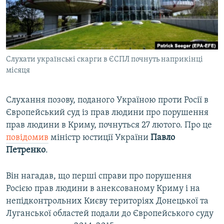
ВІДЕОУРОКИ «ELIFBE»
Русский
СВІДЧЕННЯ ОКУПАЦІЇ
Qırımtatar
УКРАЇНСЬКА ПРОБЛЕМА КРИМУ
Слухати українські скарги в ЄСПЛ почнуть наприкінці
ДОЛУЧАЙСЯ!
ІНФОГРАФІКА
місяця
Слухання позову, поданого Україною проти Росії в
Усі сайти RFE/RL
Європейський суд із прав людини про порушення
прав людини в Криму, почнуться 27 лютого. Про це
повідомив
міністр юстиції України
Павло
Петренко
.
Він нагадав, що перші справи про порушення
Росією прав людини в анексованому Криму і на
непідконтрольних Києву територіях Донецької та
Луганської областей подали до Європейського суду