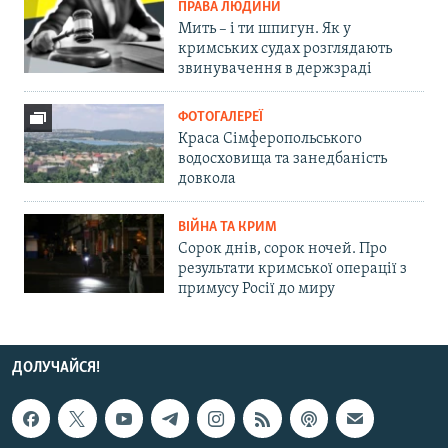
ПРАВА ЛЮДИНИ
Мить – і ти шпигун. Як у
кримських судах розглядають
звинувачення в держзраді
ФОТОГАЛЕРЕЇ
Краса Сімферопольського
водосховища та занедбаність
довкола
ВІЙНА ТА КРИМ
Сорок днів, сорок ночей. Про
результати кримської операції з
примусу Росії до миру
ДОЛУЧАЙСЯ!