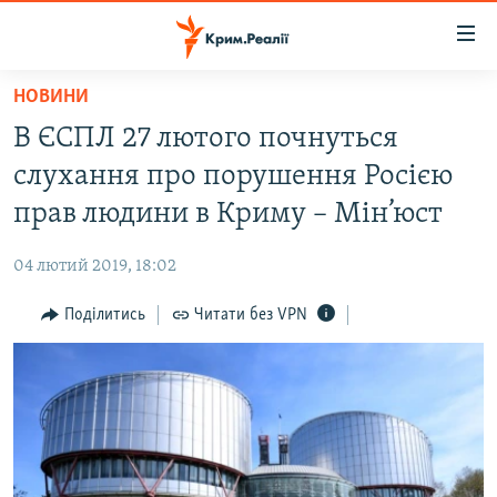
Доступність
посилання
Перейти
НОВИНИ
до
НОВИНИ
В ЄСПЛ 27 лютого почнуться
основного
ВОДА.КРИМ
матеріалу
слухання про порушення Росією
ВІДЕО ТА ФОТО
Перейти
прав людини в Криму – Мін’юст
до
ПОЛІТИКА
основної
04 лютий 2019, 18:02
БЛОГИ
навігації
Перейти
Поділитись
Читати без VPN
ПОГЛЯД
до
ІНТЕРВ'Ю
пошуку
ВСЕ ЗА ДЕНЬ
СПЕЦПРОЕКТИ
ЯК ОБІЙТИ БЛОКУВАННЯ
ДЕПОРТАЦІЯ