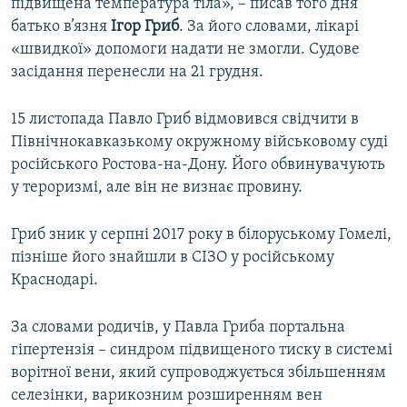
підвищена температура тіла», – писав того дня
батько в’язня
Ігор Гриб
. За його словами, лікарі
«швидкої» допомоги надати не змогли. Судове
засідання перенесли на 21 грудня.
15 листопада Павло Гриб відмовився свідчити в
Північнокавказькому окружному військовому суді
російського Ростова-на-Дону. Його обвинувачують
у тероризмі, але він не визнає провину.
Гриб зник у серпні 2017 року в білоруському Гомелі,
пізніше його знайшли в СІЗО у російському
Краснодарі.
За словами родичів, у Павла Гриба портальна
гіпертензія – синдром підвищеного тиску в системі
ворітної вени, який супроводжується збільшенням
селезінки, варикозним розширенням вен