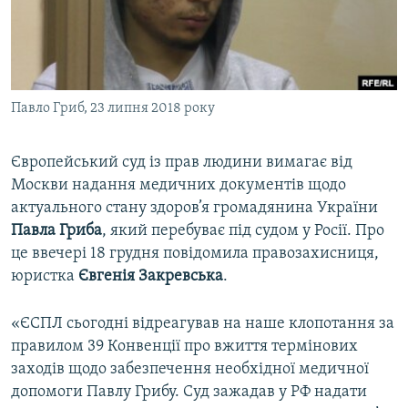
ВІДЕОУРОКИ «ELIFBE»
Русский
СВІДЧЕННЯ ОКУПАЦІЇ
Qırımtatar
УКРАЇНСЬКА ПРОБЛЕМА КРИМУ
Павло Гриб, 23 липня 2018 року
ДОЛУЧАЙСЯ!
ІНФОГРАФІКА
Європейський суд із прав людини вимагає від
Москви надання медичних документів щодо
Усі сайти RFE/RL
актуального стану здоров’я громадянина України
Павла Гриба
, який перебуває під судом у Росії. Про
це ввечері 18 грудня повідомила правозахисниця,
юристка
Євгенія Закревська
.
«ЄСПЛ сьогодні відреагував на наше клопотання за
правилом 39 Конвенції про вжиття термінових
заходів щодо забезпечення необхідної медичної
допомоги Павлу Грибу. Суд зажадав у РФ надати