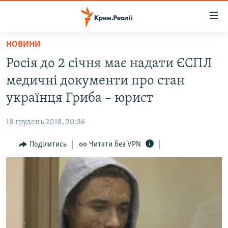
Доступність
посилання
Перейти
НОВИНИ
до
НОВИНИ
Росія до 2 січня має надати ЄСПЛ
основного
ВОДА.КРИМ
матеріалу
медичні документи про стан
ВІДЕО ТА ФОТО
Перейти
українця Гриба – юрист
до
ПОЛІТИКА
основної
18 грудень 2018, 20:36
БЛОГИ
навігації
Перейти
Поділитись
Читати без VPN
ПОГЛЯД
до
ІНТЕРВ'Ю
пошуку
ВСЕ ЗА ДЕНЬ
СПЕЦПРОЕКТИ
ЯК ОБІЙТИ БЛОКУВАННЯ
ДЕПОРТАЦІЯ