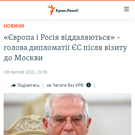
Доступність
посилання
Перейти
НОВИНИ
до
НОВИНИ
«Європа і Росія віддаляються» –
основного
ВОДА.КРИМ
матеріалу
голова дипломатії ЄС після візиту
ВІДЕО ТА ФОТО
Перейти
до Москви
до
ПОЛІТИКА
основної
08 лютий 2021, 13:35
БЛОГИ
навігації
Перейти
Поділитись
Читати без VPN
ПОГЛЯД
до
ІНТЕРВ'Ю
пошуку
ВСЕ ЗА ДЕНЬ
СПЕЦПРОЕКТИ
ЯК ОБІЙТИ БЛОКУВАННЯ
ДЕПОРТАЦІЯ