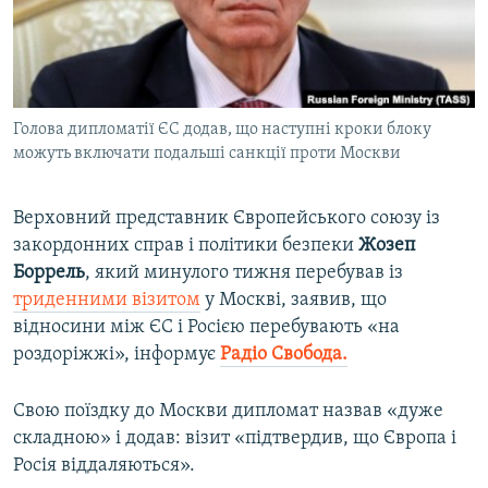
ВІДЕОУРОКИ «ELIFBE»
Русский
СВІДЧЕННЯ ОКУПАЦІЇ
Qırımtatar
УКРАЇНСЬКА ПРОБЛЕМА КРИМУ
Голова дипломатії ЄС додав, що наступні кроки блоку
ДОЛУЧАЙСЯ!
ІНФОГРАФІКА
можуть включати подальші санкції проти Москви
Верховний представник Європейського союзу із
Усі сайти RFE/RL
закордонних справ і політики безпеки
Жозеп
Боррель
, який минулого тижня перебував із
триденними візитом
у Москві, заявив, що
відносини між ЄС і Росією перебувають «на
роздоріжжі», інформує
Радіо Свобода.
Свою поїздку до Москви дипломат назвав «дуже
складною» і додав: візит «підтвердив, що Європа і
Росія віддаляються».