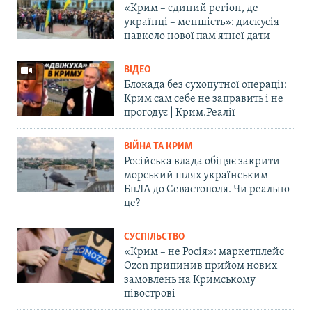
«Крим – єдиний регіон, де
українці – меншість»: дискусія
навколо нової пам'ятної дати
ВІДЕО
Блокада без сухопутної операції:
Крим сам себе не заправить і не
прогодує | Крим.Реалії
ВІЙНА ТА КРИМ
Російська влада обіцяє закрити
морський шлях українським
БпЛА до Севастополя. Чи реально
це?
СУСПІЛЬСТВО
«Крим – не Росія»: маркетплейс
Ozon припинив прийом нових
замовлень на Кримському
півострові