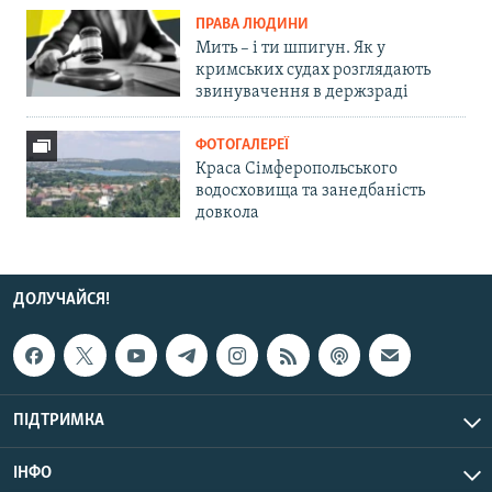
ПРАВА ЛЮДИНИ
Мить – і ти шпигун. Як у
кримських судах розглядають
звинувачення в держзраді
ФОТОГАЛЕРЕЇ
Краса Сімферопольського
водосховища та занедбаність
довкола
ДОЛУЧАЙСЯ!
ПІДТРИМКА
ІНФО