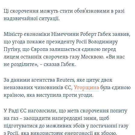
Ці скорочення можуть стати обов’язковими в разі
надзвичайної ситуації.
Міністр економіки Німеччини Роберт Габек заявив,
що угода покаже президенту Росії Володимиру
Путіну, що Європа залишається єдиною перед
лицем останніх скорочень газу Москвою. «Ви нас
не розділите», – сказав Габек.
За даними агентства Reuters, яке цитує двох
неназваних чиновників ЄС,
Угорщина
була єдиною
країною, яка виступила проти угоди.
​У Раді ЄС наголосили, що мета скорочення попиту
на газ – заощадити напередодні зими, щоб
підготуватися до можливих збоїв у постачанні газу
з Росії, яка використовує енергоносії як зброю.