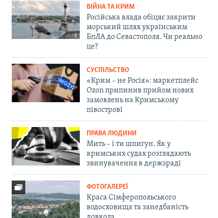
ВІЙНА ТА КРИМ
Російська влада обіцяє закрити
морський шлях українським
БпЛА до Севастополя. Чи реально
це?
СУСПІЛЬСТВО
«Крим – не Росія»: маркетплейс
Ozon припинив прийом нових
замовлень на Кримському
півострові
ПРАВА ЛЮДИНИ
Мить – і ти шпигун. Як у
кримських судах розглядають
звинувачення в держзраді
ФОТОГАЛЕРЕЇ
Краса Сімферопольського
водосховища та занедбаність
довкола