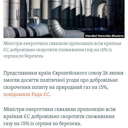
ВІДЕОУРОКИ «ELIFBE»
Русский
СВІДЧЕННЯ ОКУПАЦІЇ
Qırımtatar
УКРАЇНСЬКА ПРОБЛЕМА КРИМУ
ДОЛУЧАЙСЯ!
ІНФОГРАФІКА
Міністри енергетики схвалили пропозицію всім країнам
ЄС добровільно скоротити споживання газу на 15% із
серпня по березень
Усі сайти RFE/RL
Представники країн Європейського союзу 26 липня
змогли досягти політичної угоди про добровільне
скорочення попиту на природний газ на 15%,
повідомила Рада ЄС
.
Міністри енергетики схвалили пропозицію всім
країнам ЄС добровільно скоротити споживання
газу на 15% із серпня по березень.