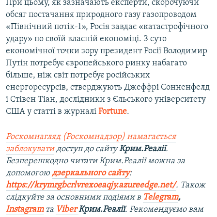
При цьому, як зазначають експерти, скорочуючи
обсяг постачання природного газу газопроводом
«Північний потік-1», Росія завдає «катастрофічного
удару» по своїй власній економіці. З суто
економічної точки зору президент Росії Володимир
Путін потребує європейського ринку набагато
більше, ніж світ потребує російських
енергоресурсів, стверджують Джеффрі Сонненфелд
і Стівен Тіан, дослідники з Єльського університету
США у статті в журналі
Fortune
.
Роскомнагляд (Роскомнадзор) намагається
заблокувати
доступ до сайту
Крим.Реалії
.
Безперешкодно читати Крим.Реалії можна за
допомогою
дзеркального сайту
:
https://krymrgbcrlvrexoeaqjy.azureedge.net/
. Також
слідкуйте за основними подіями в
Telegram
,
Instagram
та
Viber
Крим.Реалії
. Рекомендуємо вам