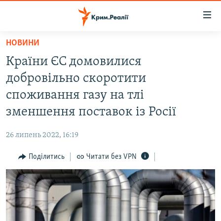
Доступність
посилання
Перейти
НОВИНИ
до
НОВИНИ
Країни ЄС домовилися
основного
ВОДА.КРИМ
матеріалу
добровільно скоротити
ВІДЕО ТА ФОТО
Перейти
споживання газу на тлі
до
ПОЛІТИКА
зменшення поставок із Росії
основної
БЛОГИ
навігації
26 липень 2022, 16:19
Перейти
ПОГЛЯД
до
Поділитись
Читати без VPN
ІНТЕРВ'Ю
пошуку
ВСЕ ЗА ДЕНЬ
СПЕЦПРОЕКТИ
ЯК ОБІЙТИ БЛОКУВАННЯ
ДЕПОРТАЦІЯ