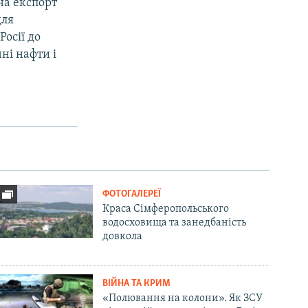
на експорт
для
Росії до
ні нафти і
ФОТОГАЛЕРЕЇ
Краса Сімферопольського
водосховища та занедбаність
довкола
ВІЙНА ТА КРИМ
«Полювання на колони». Як ЗСУ