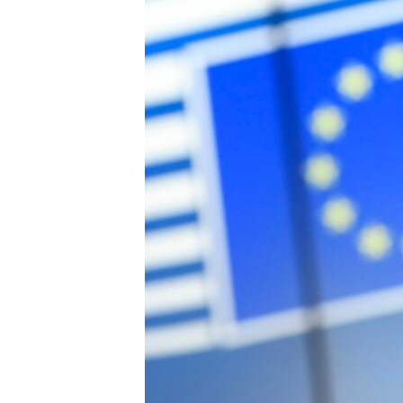
ВІДЕОУРОКИ «ELIFBE»
СВІДЧЕННЯ ОКУПАЦІЇ
УКРАЇНСЬКА ПРОБЛЕМА КРИМУ
ІНФОГРАФІКА