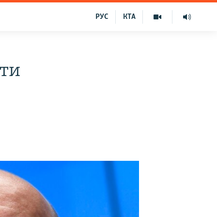
РУС
КТА
ити