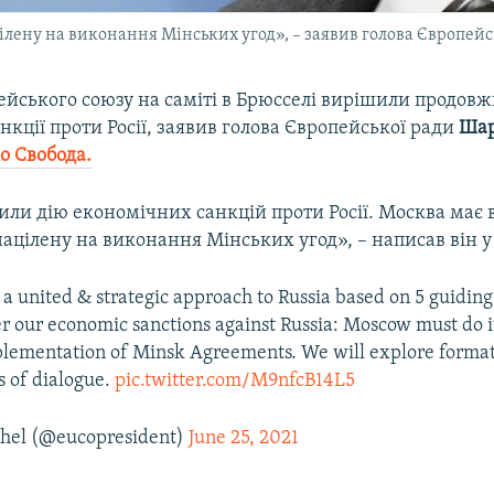
ілену на виконання Мінських угод», – заявив голова Європей
ейського союзу на саміті в Брюсселі вирішили продов
нкції проти Росії, заявив голова Європейської ради
Шар
о Свобода.
ли дію економічних санкцій проти Росії. Москва має
націлену на виконання Мінських угод», – написав він у 
 a united & strategic approach to Russia based on 5 guiding
er our economic sanctions against Russia: Moscow must do it
plementation of Minsk Agreements. We will explore forma
s of dialogue.
pic.twitter.com/M9nfcB14L5
hel (@eucopresident)
June 25, 2021