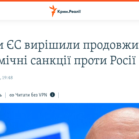
и ЄС вирішили продовж
ічні санкції проти Росії
 19:48
ь
Читати без VPN