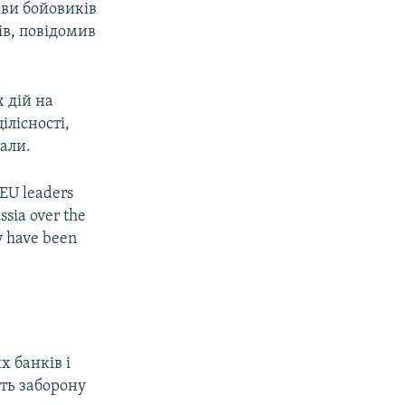
кви бойовиків
ів, повідомив
х дій на
ілісності,
вали.
 EU leaders
ssia over the
y have been
х банків і
ть заборону