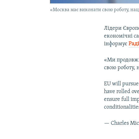
«Москва має виконати свою роботу, нац
Лідери Європ
економічні са
інформує
Раді
«Ми продовжи
свою роботу, 
EU will pursue
have rolled ov
ensure full im
conditionalitie
— Charles Mic