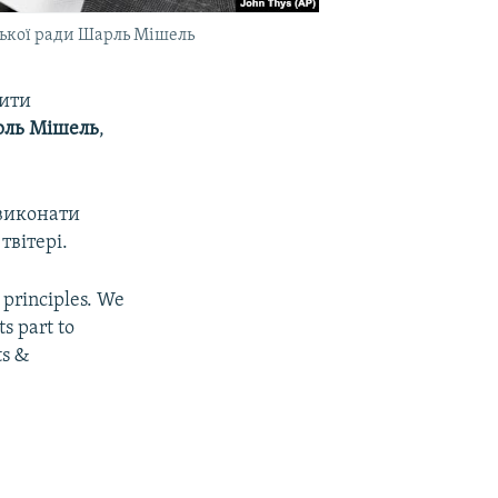
ської ради Шарль Мішель
жити
ль Мішель
,
 виконати
твітері.
 principles. We
s part to
ts &