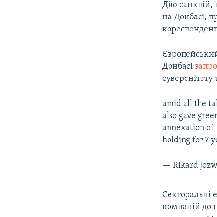
Дію санкцій, 
на Донбасі, п
кореспондент
Європейський 
Донбасі
запро
суверенітету 
amid all the t
also gave gree
annexation of
holding for 7 
— Rikard Joz
Секторальні е
компаній до 