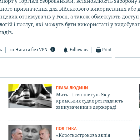
імпорт у торгівлі озброєннями, встановлюють заборону 
йного призначення для військового використання або 
нцевих отримувачів у Росії, а також обмежують доступ 
огій і послуг, які можуть бути використані у видобуван
ладів.
ь
Читати без VPN
Follow us
Print
ПРАВА ЛЮДИНИ
Мить – і ти шпигун. Як у
кримських судах розглядають
звинувачення в держзраді
ПОЛІТИКА
«Короткострокова акція