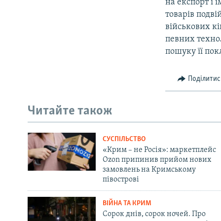
на експорт і 
товарів подві
військових кі
певних технол
пошуку її пок
Поділитис
Читайте також
СУСПІЛЬСТВО
«Крим – не Росія»: маркетплейс
Ozon припинив прийом нових
замовлень на Кримському
півострові
ВІЙНА ТА КРИМ
Сорок днів, сорок ночей. Про