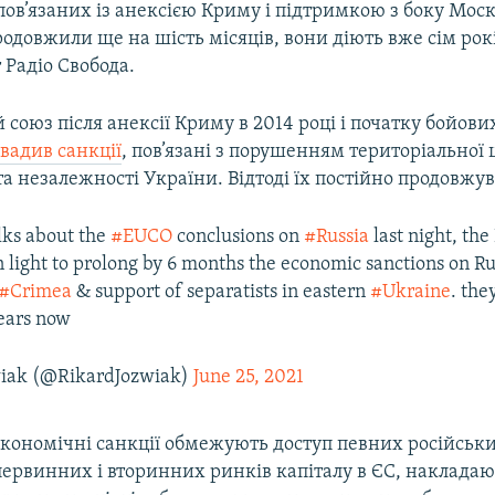
пов’язаних із анексією Криму і підтримкою з боку Мос
родовжили ще на шість місяців, вони діють вже сім рок
 Радіо Свобода.
союз після анексії Криму в 2014 році і початку бойови
вадив санкції
, пов’язані з порушенням територіальної ц
та незалежності України. Відтоді їх постійно продовжу
alks about the
#EUCO
conclusions on
#Russia
last night, the
n light to prolong by 6 months the economic sanctions on Ru
#Crimea
& support of separatists in eastern
#Ukraine
. the
years now
wiak (@RikardJozwiak)
June 25, 2021
кономічні санкції обмежують доступ певних російськи
первинних і вторинних ринків капіталу в ЄС, накладаю