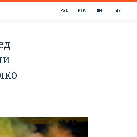
РУС
КТА
ед
ни
елко