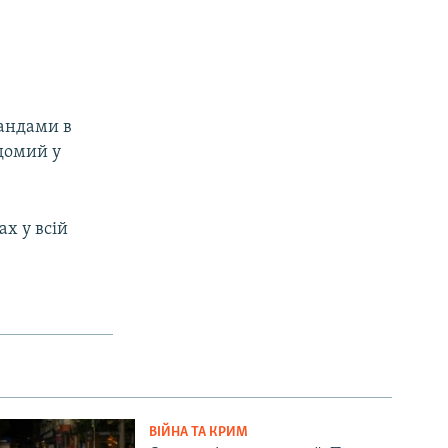
ландами в
ідомий у
ах у всій
ВІЙНА ТА КРИМ