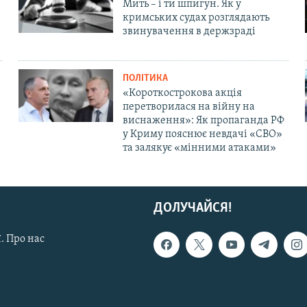
Мить – і ти шпигун. Як у
кримських судах розглядають
звинувачення в держзраді
ПОЛІТИКА
«Короткострокова акція
перетворилася на війну на
виснаження»: Як пропаганда РФ
у Криму пояснює невдачі «СВО»
та залякує «мінними атаками»
ДОЛУЧАЙСЯ!
. Про нас