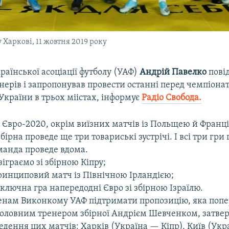
 Харкові, 11 жовтня 2019 року
аїнської асоціації футболу (УАФ)
Андрій Павелко
пові
нерів і запропонував провести останні перед чемпіона
 України в трьох міістах, інформує
Радіо Свобода.
 Євро-2020, окрім виїзних матчів із Польщею й Франц
бірна проведе ще три товариські зустрічі. І всі три гри
манда проведе вдома.
зіграємо зі збірною Кіпру;
ринциповий матч із Північною Ірландією;
ключна гра напередодні Євро зі збірною Ізраїлю.
нам Виконкому УАФ підтримати пропозицію, яка попе
головним тренером збірної Андрієм Шевченком, затве
дення цих матчів: Харків (Україна — Кіпр), Київ (Ук