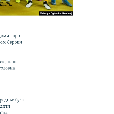
домив про
том Європи
ією, наша
 головна
редньо була
рдити
раїна —