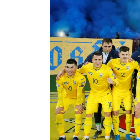
ВІДЕОУРОКИ «ELIFBE»
СВІДЧЕННЯ ОКУПАЦІЇ
УКРАЇНСЬКА ПРОБЛЕМА КРИМУ
ІНФОГРАФІКА