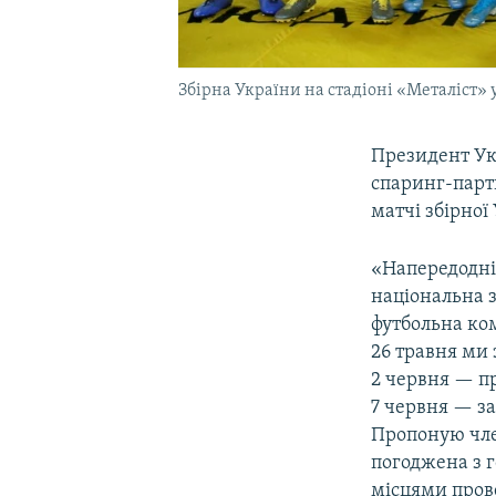
Збірна України на стадіоні «Металіст» у
Президент Укр
спаринг-парт
матчі збірної
«Напередодні
національна з
футбольна ко
26 травня ми 
2 червня — п
7 червня — за
Пропоную чле
погоджена з 
місцями прове