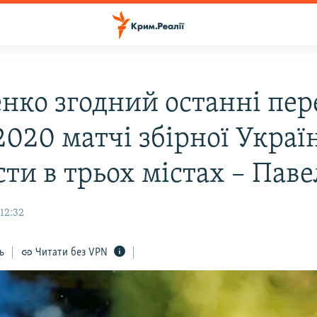
нко згодний останні пер
2020 матчі збірної Украї
ти в трьох містах – Пав
12:32
ь
Читати без VPN