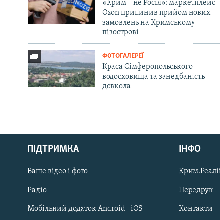
«Крим – не Росія»: маркетплейс
Ozon припинив прийом нових
замовлень на Кримському
півострові
ФОТОГАЛЕРЕЇ
Краса Сімферопольського
водосховища та занедбаність
довкола
Русский
ПІДТРИМКА
ІНФО
Qırımtatar
Ваше відео і фото
Крим.Реалії
ДОЛУЧАЙСЯ!
Радіо
Передрук
Мобільний додаток Android | iOS
Контакти