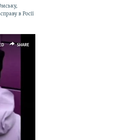
Омську,
праву в Росії
ED
SHARE