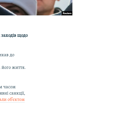
 заходів щодо
икав до
о
 його життя.
им часом
вні санкції,
али об’єктом