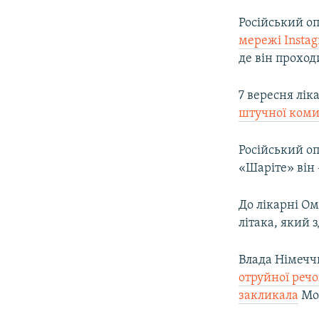
Російський о
мережі Insta
де він проход
7 вересня лік
штучної ком
Російський оп
«Шаріте» він 
До лікарні Ом
літака, який 
Влада Німеччи
отруйної реч
закликала
Мос