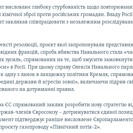
т висловлює глибоку стурбованість щодо повторювани
хімічної зброї проти російських громадян. Владу Росії
т закликав співпрацювати з незалежним розслідуван
тексті резолюції, проєкт якої запропонували представн
овідних фракцій, спроба вбивства Навального стала «ч
х зусиль, спрямованих на те, щоб змусити замовкнути 
си» в Росії. При цьому справу Олексія Навального пар
як одну з ланок в ланцюжку політики Кремля, спрямова
редині держави й агресію зовні», включаючи підрив св
нованого на дотриманні правил.
ва ЄС спрямований заклик розробити нову стратегію ві
держав-членів Євросоюзу – дотримуватися єдиної позиці
умент підтверджує раніше висловлене Європарламент
проєкту газопроводу «Північний потік-2».