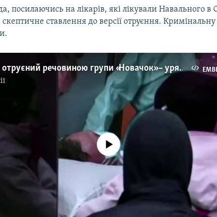
да, посилаючись на лікарів, які лікували Навального в 
скептичне ставлення до версії отруєння. Кримінальну с
и.
Навальний отруєний речовиною групи «Новачок» – уряд Німеччини
EMB
ії
No media source currently available