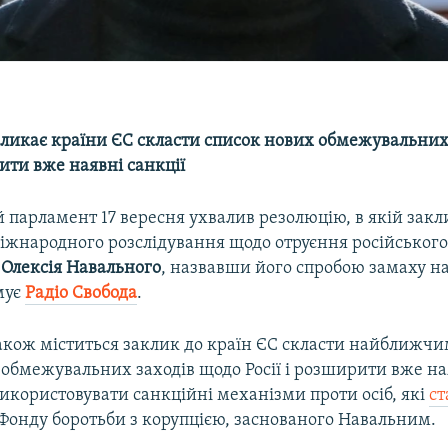
кликає країни ЄС скласти список нових обмежувальних
рити вже наявні санкції
 парламент 17 вересня ухвалив резолюцію, в якій закл
іжнародного розслідування щодо отруєння російськог
а
Олексія Навального
, назвавши його спробою замаху на
мує
Радіо Свобода
.
також міститься заклик до країн ЄС скласти найближч
обмежувальних заходів щодо Росії і розширити вже ная
використовувати санкційні механізми проти осіб, які
ст
Фонду боротьби з корупцією, заснованого Навальним.