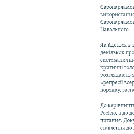
Європарламен
використання 
Європарламен
Навального.
Як йдеться в 
декількох пр
систематични
критичні голо
розглядають 
«репресії все
порядку, зас
До керівницт
Росією, а до 
питання. Док
ставлення до 