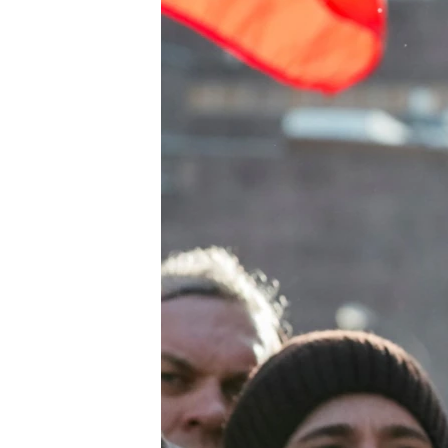
ВІДЕОУРОКИ «ELIFBE»
СВІДЧЕННЯ ОКУПАЦІЇ
УКРАЇНСЬКА ПРОБЛЕМА КРИМУ
ІНФОГРАФІКА