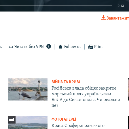
2:13
Завантажит
EMBED
ь
Читати без VPN
Follow us
Print
Auto
240p
360p
480p
720p
810p
ВІЙНА ТА КРИМ
Російська влада обіцяє закрити
морський шлях українським
БпЛА до Севастополя. Чи реально
це?
ФОТОГАЛЕРЕЇ
Краса Сімферопольського