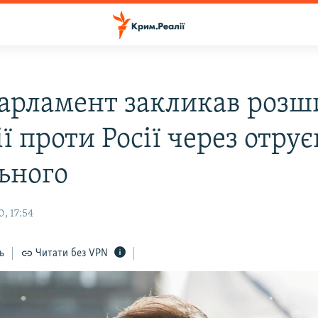
арламент закликав роз
ї проти Росії через отру
ьного
, 17:54
ь
Читати без VPN