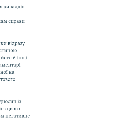
х випадків
ням справи
ики відразу
астиною
його й інші
ламентарі
ної на
ітового
дносин із
ї з цього
ом негативне