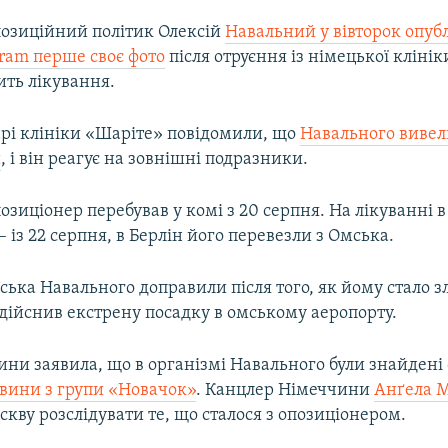
позиційний політик Олексій
Навальний у вівторок опубл
gram перше своє фото
після отруєння із німецької кліні
ить лікування.
арі клініки «Шаріте» повідомили, що
Навального вивели
и
, і він реагує на зовнішні подразники.
озиціонер перебував у комі з 20 серпня. На лікуванні в 
– із 22 серпня, в Берлін його перевезли з Омська.
ська Навального доправили після того, як йому стало з
здійснив екстрену посадку в омському аеропорту.
ни заявила, що в організмі Навального були знайдені 
овини з групи «Новачок»
. Канцлер Німеччини
Анґела 
кву розслідувати те, що сталося з опозиціонером.