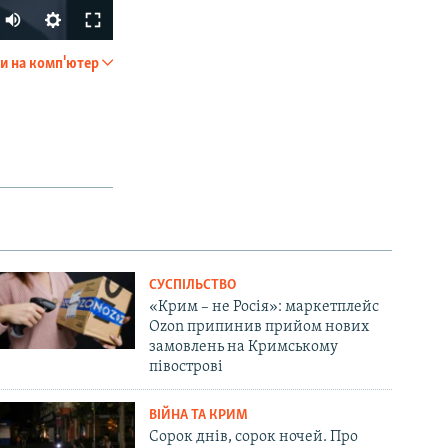
Auto
240p
и на комп'ютер
SHARE
360p
480p
720p
810p
px
width
СУСПІЛЬСТВО
«Крим – не Росія»: маркетплейс
Ozon припинив прийом нових
замовлень на Кримському
півострові
ВІЙНА ТА КРИМ
Сорок днів, сорок ночей. Про