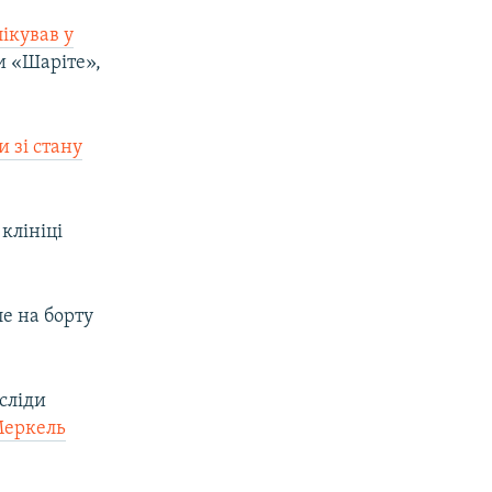
ікував у
ки «Шаріте»,
 зі стану
клініці
ле на борту
сліди
Меркель