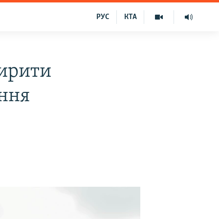
РУС
КТА
ширити
єння