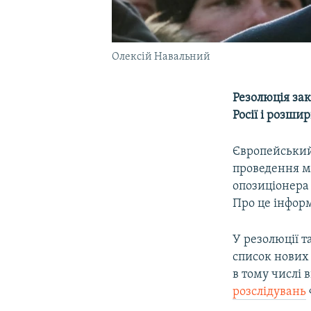
Олексій Навальний
Резолюція за
Росії і розши
Європейський
проведення м
опозиціонер
Про це інфор
У резолюції 
список нових 
в тому числі 
розслідувань