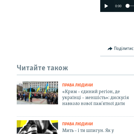
0:00
Поділитис
Читайте також
ПРАВА ЛЮДИНИ
«Крим – єдиний регіон, де
українці – меншість»: дискусія
навколо нової пам'ятної дати
ПРАВА ЛЮДИНИ
Мить – і ти шпигун. Як у