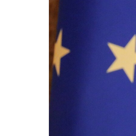
ВІДЕОУРОКИ «ELIFBE»
СВІДЧЕННЯ ОКУПАЦІЇ
УКРАЇНСЬКА ПРОБЛЕМА КРИМУ
ІНФОГРАФІКА