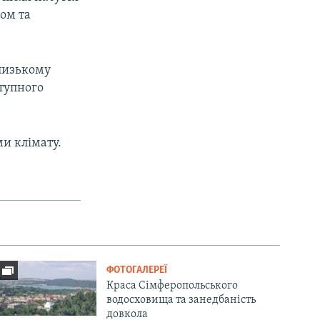
ном та
Близькому
ступного
ми клімату.
ФОТОГАЛЕРЕЇ
Краса Сімферопольського
водосховища та занедбаність
довкола