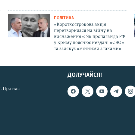
ПОЛІТИКА
«Короткострокова акція
перетворилася на війну на
виснаження»: Як пропаганда РФ
у Криму пояснює невдачі «СВО»
та залякує «мінними атаками»
ДОЛУЧАЙСЯ!
. Про нас