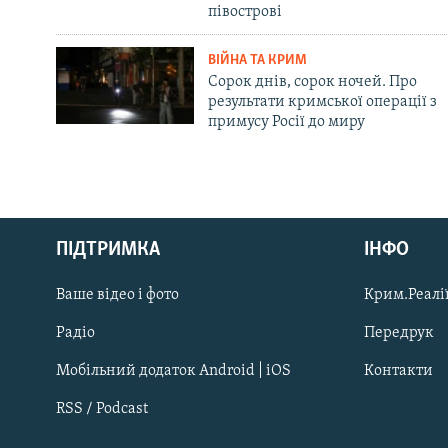
півострові
ВІЙНА ТА КРИМ
Сорок днів, сорок ночей. Про
результати кримської операції з
примусу Росії до миру
Русский
ПІДТРИМКА
ІНФО
Qırımtatar
Ваше відео і фото
Крим.Реалії
ДОЛУЧАЙСЯ!
Радіо
Передрук
Мобільний додаток Android | iOS
Контакти
RSS / Podcast
Усі сайти RFE/RL