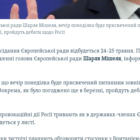
йської ради Шарля Мішеля, вечір понеділка буде присвячений 
і, пройдуть дебати щодо Росії
сідання Європейської ради відбудеться 24-25 травня. П
ошенні голови Європейської ради
Шарля Мішеля
, інфо
, що вечір понеділка буде присвячений питанням зовн
Зокрема, як було погоджено ще в березні, пройдуть де
провокаційні дії Росії тривають як в державах-членах ЄС,
еться у листі.
и зустрічі планують обговорити стосунки з Британією 