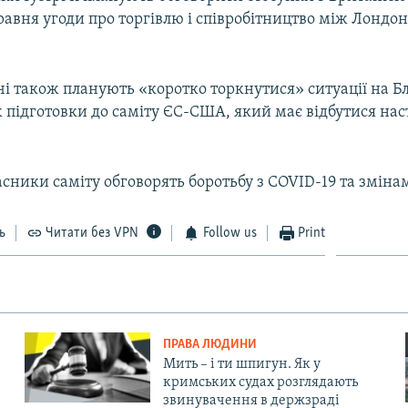
травня угоди про торгівлю і співробітництво між Лондо
ічі також планують «коротко торкнутися» ситуації на 
ж підготовки до саміту ЄС-США, який має відбутися на
асники саміту обговорять боротьбу з COVID-19 та зміна
ь
Читати без VPN
Follow us
Print
ПРАВА ЛЮДИНИ
Мить – і ти шпигун. Як у
кримських судах розглядають
звинувачення в держзраді