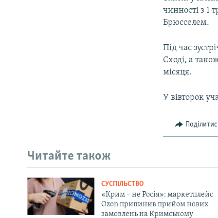
чинності з 1 
Брюсселем.
Під час зустр
Сході, а тако
місяця.
У вівторок уч
Поділитис
Читайте також
СУСПІЛЬСТВО
«Крим – не Росія»: маркетплейс
Ozon припинив прийом нових
замовлень на Кримському