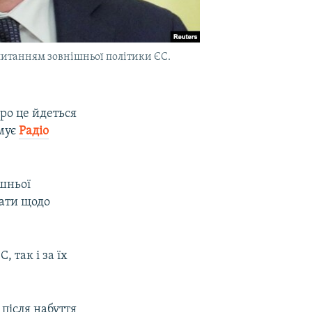
питанням зовнішньої політики ЄС.
ро це йдеться
рмує
Радіо
ішньої
бати щодо
 так і за їх
після набуття