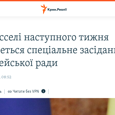
сселі наступного тижня
еться спеціальне засіда
ейської ради
, 08:52
ь
Читати без VPN