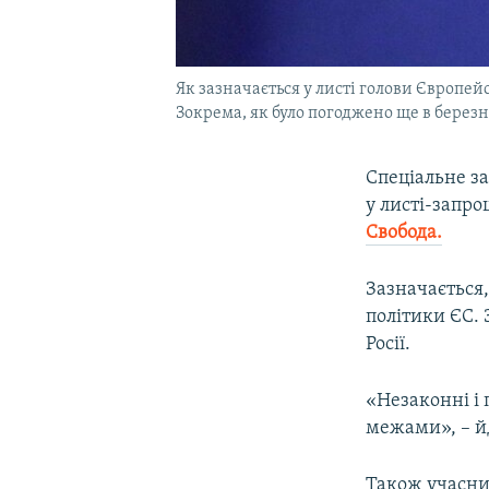
Як зазначається у листі голови Європе
Зокрема, як було погоджено ще в березн
Спеціальне за
у листі-запр
Свобода.
Зазначається
політики ЄС. 
Росії.
«Незаконні і 
межами», – йд
Також учасник