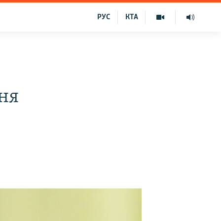
РУС
КТА
ння