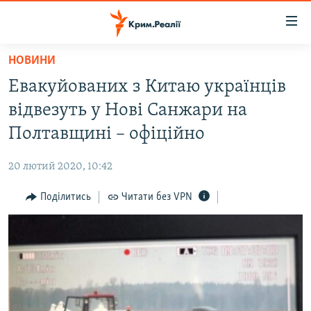
Доступність
посилання
Перейти
НОВИНИ
до
НОВИНИ
Евакуйованих з Китаю українців
основного
ВОДА.КРИМ
матеріалу
відвезуть у Нові Санжари на
ВІДЕО ТА ФОТО
Перейти
Полтавщині – офіційно
до
ПОЛІТИКА
основної
20 лютий 2020, 10:42
БЛОГИ
навігації
Перейти
Поділитись
Читати без VPN
ПОГЛЯД
до
ІНТЕРВ'Ю
пошуку
ВСЕ ЗА ДЕНЬ
СПЕЦПРОЕКТИ
ЯК ОБІЙТИ БЛОКУВАННЯ
ДЕПОРТАЦІЯ