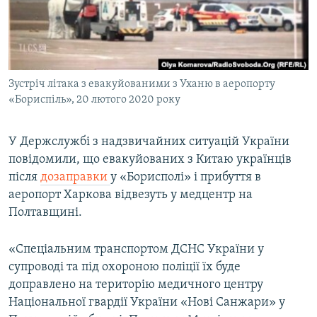
ВІДЕОУРОКИ «ELIFBE»
Русский
СВІДЧЕННЯ ОКУПАЦІЇ
Qırımtatar
УКРАЇНСЬКА ПРОБЛЕМА КРИМУ
Зустріч літака з евакуйованими з Уханю в аеропорту
ДОЛУЧАЙСЯ!
ІНФОГРАФІКА
«Бориспіль», 20 лютого 2020 року
У Держслужбі з надзвичайних ситуацій України
Усі сайти RFE/RL
повідомили, що евакуйованих з Китаю українців
після
дозаправки
у «Борисполі» і прибуття в
аеропорт Харкова відвезуть у медцентр на
Полтавщині.
«Спеціальним транспортом ДСНС України у
супроводі та під охороною поліції їх буде
доправлено на територію медичного центру
Національної гвардії України «Нові Санжари» у