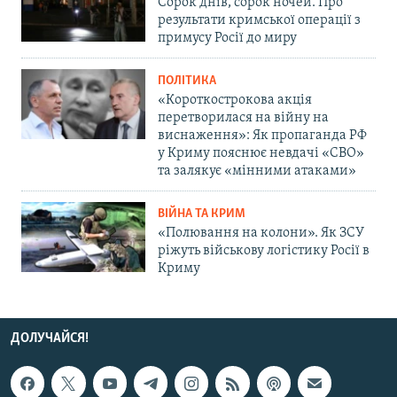
Сорок днів, сорок ночей. Про
результати кримської операції з
примусу Росії до миру
ПОЛІТИКА
«Короткострокова акція
перетворилася на війну на
виснаження»: Як пропаганда РФ
у Криму пояснює невдачі «СВО»
та залякує «мінними атаками»
ВІЙНА ТА КРИМ
«Полювання на колони». Як ЗСУ
ріжуть військову логістику Росії в
Криму
ДОЛУЧАЙСЯ!