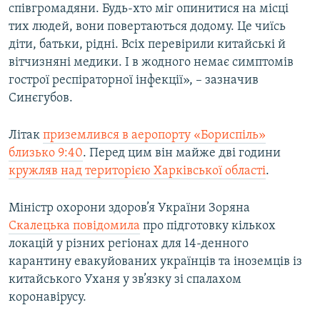
співгромадяни. Будь-хто міг опинитися на місці
тих людей, вони повертаються додому. Це чиїсь
діти, батьки, рідні. Всіх перевірили китайські й
вітчизняні медики. І в жодного немає симптомів
гострої респіраторної інфекції», – зазначив
Синєгубов.
Літак
приземлився в аеропорту «Бориспіль»
близько 9:40
. Перед цим він майже дві години
кружляв над територією Харківської області
.​
Міністр охорони здоров’я України Зоряна
Скалецька повідомила
про підготовку кількох
локацій у різних регіонах для 14-денного
карантину евакуйованих українців та іноземців із
китайського Уханя у зв’язку зі спалахом
коронавірусу.