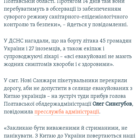
Полтавській області. Протягом 14 днів там вони
перебуватимуть в обсервації із забезпеченням
суворого режиму санітарного-епідеміологічного
контролю та безпеки», – йдеться у повідомленні.
У ДСНС нагадали, що на борту літака 45 громадян
України і 27 іноземців, а також екіпаж і
супроводжуючі лікарі – «всі евакуйовані не мають
жодних симптомів хвороби і є здоровими».
У смт. Нові Санжари пікетувальники перекрили
дорогу, аби не допустити в селище евакуйованих з
Китаю українців – на зустріч туди прибув голова
Полтавської облдержадміністрації
Олег Синєгубов
,
повідомила
пресслужба адміністрації
.
«Закликаю бути виваженими й стриманими, не
панікувати. З Китаю до України повертаються наші