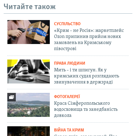
Читайте також
СУСПІЛЬСТВО
«Крим – не Росія»: маркетплейс
Ozon припинив прийом нових
замовлень на Кримському
півострові
ПРАВА ЛЮДИНИ
Мить – і ти шпигун. Як у
кримських судах розглядають
звинувачення в держзраді
ФОТОГАЛЕРЕЇ
Краса Сімферопольського
водосховища та занедбаність
довкола
ВІЙНА ТА КРИМ