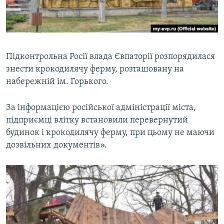
ВІДЕОУРОКИ «ELIFBE»
Русский
СВІДЧЕННЯ ОКУПАЦІЇ
Qırımtatar
УКРАЇНСЬКА ПРОБЛЕМА КРИМУ
Підконтрольна Росії влада Євпаторії розпорядилася
ДОЛУЧАЙСЯ!
ІНФОГРАФІКА
знести крокодилячу ферму, розташовану на
набережній ім. Горького.
За інформацією російської адміністрації міста,
Усі сайти RFE/RL
підприємці влітку встановили перевернутий
будинок і крокодилячу ферму, при цьому не маючи
дозвільних документів».