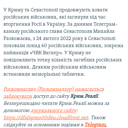
У Криму та Севастополі продовжують ховати
російських військових, які загинули під час
вторгнення Росії в Україну. За даними Телеграм-
каналу російського глави Севастополя Михайла
Развожаєва, з 24 лютого 2022 року в Севастополі
поховали понад 60 російських військових, зокрема
найманців «ЧВК Вагнер». У Криму не
повідомляють точну кількість загиблих російських
військових. Деяким російським військовим
встановили меморіальні таблички.
Роскомнагляд (Роскомнадзор) намагається
заблокувати
доступ до сайту
Крим.Реалії
.
Безперешкодно читати Крим.Реалії можна за
допомогою
дзеркального сайту
:
https://dfs0qrmo00d6u.cloudfront.net
. Також
слідкуйте за основними подіями в
Telegram
,