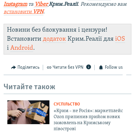
Instagram
та
Viber
Крим.Реалії
. Рекомендуємо вам
встановити
VPN
.
Новини без блокування і цензури!
Встановити
додаток
Крим.Реалії для
iOS
і
Android
.
Поділитись
Читати без VPN
Follow us
Читайте також
СУСПІЛЬСТВО
«Крим – не Росія»: маркетплейс
Ozon припинив прийом нових
замовлень на Кримському
півострові