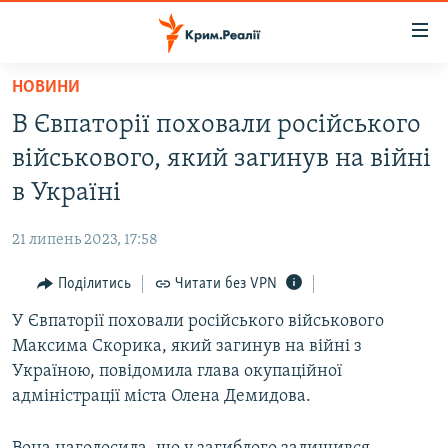
Доступність
посилання
Перейти
НОВИНИ
до
НОВИНИ
В Євпаторії поховали російського
основного
ВОДА.КРИМ
матеріалу
військового, який загинув на війні
ВІДЕО ТА ФОТО
Перейти
в Україні
до
ПОЛІТИКА
основної
21 липень 2023, 17:58
БЛОГИ
навігації
Перейти
Поділитись
Читати без VPN
ПОГЛЯД
до
У Євпаторії поховали російського військового
ІНТЕРВ'Ю
пошуку
Максима Скорика, який загинув на війні з
ВСЕ ЗА ДЕНЬ
Україною, повідомила глава окупаційної
СПЕЦПРОЕКТИ
адміністрації міста Олена Демидова.
ЯК ОБІЙТИ БЛОКУВАННЯ
ДЕПОРТАЦІЯ