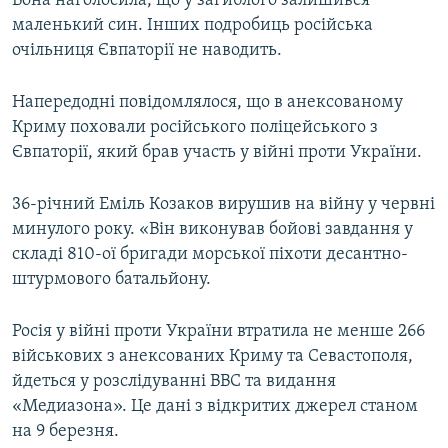
Вона наголосила, що у загиблого залишився
ВІДЕОУРОКИ «ELIFBE»
маленький син. Інших подробиць російська
Русский
очільниця Євпаторії не наводить.
СВІДЧЕННЯ ОКУПАЦІЇ
Qırımtatar
УКРАЇНСЬКА ПРОБЛЕМА КРИМУ
Напередодні повідомлялося, що в анексованому
ДОЛУЧАЙСЯ!
Криму поховали російського поліцейського з
ІНФОГРАФІКА
Євпаторії, який брав участь у війні проти України.
36-річний Еміль Козаков вирушив на війну у червні
Усі сайти RFE/RL
минулого року. «Він виконував бойові завдання у
складі 810-ої бригади морської піхоти десантно-
штурмового батальйону.
Росія у війні проти України втратила не менше 266
військових з анексованих Криму та Севастополя,
йдеться у розслідуванні ВВС та видання
«Медиазона». Це дані з відкритих джерел станом
на 9 березня.