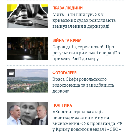
ПРАВА ЛЮДИНИ
Мить – і ти шпигун. Як у
кримських судах розглядають
звинувачення в держзраді
ВІЙНА ТА КРИМ
Сорок днів, сорок ночей. Про
результати кримської операції з
примусу Росії до миру
ФОТОГАЛЕРЕЇ
Краса Сімферопольського
водосховища та занедбаність
довкола
ПОЛІТИКА
«Короткострокова акція
перетворилася на війну на
виснаження»: Як пропаганда РФ
у Криму пояснює невдачі «СВО»