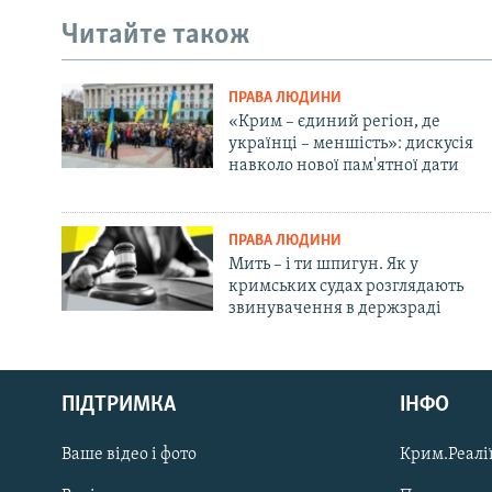
Читайте також
ПРАВА ЛЮДИНИ
«Крим – єдиний регіон, де
українці – меншість»: дискусія
навколо нової пам'ятної дати
ПРАВА ЛЮДИНИ
Мить – і ти шпигун. Як у
кримських судах розглядають
звинувачення в держзраді
Русский
ПІДТРИМКА
ІНФО
Qırımtatar
Ваше відео і фото
Крим.Реалії
ДОЛУЧАЙСЯ!