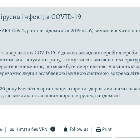
ірусна інфекція COVID-19
SARS-CoV-2, раніше відомий як 2019 nCoV, виявили в Китаї на
 захворювання COVID-19. У деяких випадках перебіг хвороби л
имптомами застуди та грипу, в тому числі з високою температу
рости в пневмонію, що може бути смертельною. Більшість хво
реважно люди з ослабленою імунною системою, зокрема літн
020 року Всесвітня організація охорони здоров'я визнала спала
, що викликається новим коронавірусом, пандемією.
ь
Читати без VPN
Follow us
Print