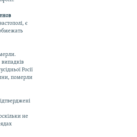
сенов
астополі, є
 обмежать
омерли.
8 випадків
усідньої Росії
дини, померли
підтверджені
оскільки не
рядах