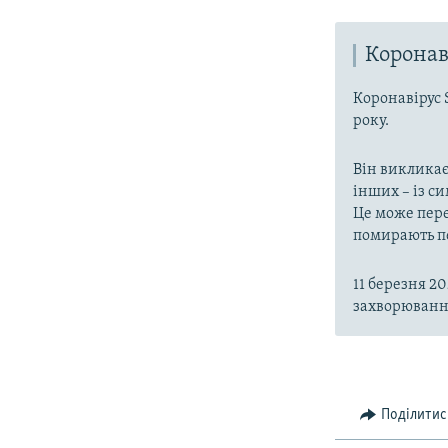
Коронав
Коронавірус 
року.
Він викликає
інших – із с
Це може пере
помирають пе
11 березня 2
захворювання
Поділитис