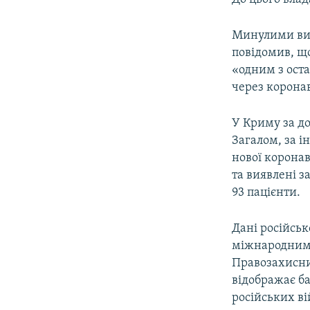
Минулими вих
повідомив, що
«одним з оста
через коронав
У Криму за д
Загалом, за і
нової коронаві
та виявлені з
93 пацієнти.
Дані російськ
міжнародним
Правозахисн
відображає б
російських ві