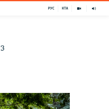
РУС
КТА
з