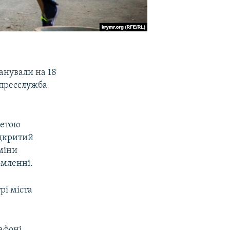
анували на 18
 пресслужба
метою
ідкритий
міни
омленні.
рі міста
афоні.