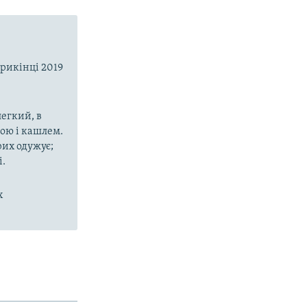
прикінці 2019
егкий, в
рою і кашлем.
рих одужує;
і.
х