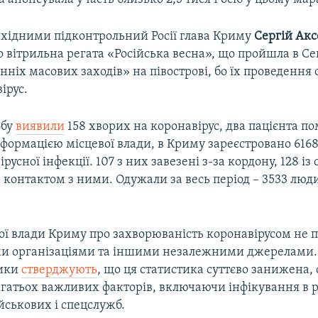
ідними підконтрольний Росії глава Криму
Сергій Ак
 вітрильна регата «Російська весна», що пройшла в Сев
нніх масових заходів» на півострові, бо їх проведення
ірус.
обу
виявили
158 хворих на коронавірус, два пацієнта п
нформацією місцевої влади, в Криму зареєстровано 616
русної інфекції. 107 з них завезені з-за кордону, 128 із с
а контактом з ними. Одужали за весь період – 3533 лю
ої влади Криму про захворюваність коронавірусом не 
и організаціями та іншими незалежними джерелами.
ики
стверджують
, що ця статистика суттєво занижена, 
агатьох важливих факторів, включаючи інфікування в 
йськових і спецслужб.