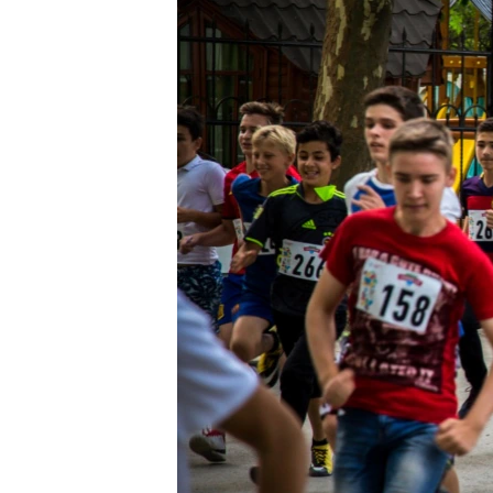
ВІДЕОУРОКИ «ELIFBE»
СВІДЧЕННЯ ОКУПАЦІЇ
УКРАЇНСЬКА ПРОБЛЕМА КРИМУ
ІНФОГРАФІКА