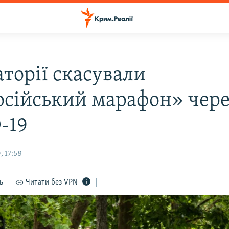
аторії скасували
осійський марафон» чере
-19
, 17:58
ь
Читати без VPN