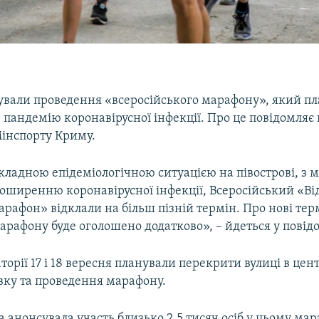
ували проведення «всеросійського марафону», який пл
 пандемію коронавірусної інфекції. Про це повідомляє
Мінспорту Криму.
 складною епідеміологічною ситуацією на півострові, з 
поширенню коронавірусної інфекції, Всеросійський «В
рафон» відклали на більш пізній термін. Про нові тер
рафону буде оголошено додатково», – йдеться у повід
торії 17 і 18 вересня планували перекрити вулиці в цент
вку та проведення марафону.
а анонсувала участь близько 2,5 тисяч осіб у цьому мар