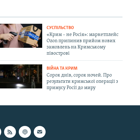
СУСПІЛЬСТВО
«Крим – не Росія»: маркетплейс
Ozon припинив прийом нових
замовлень на Кримському
півострові
ВІЙНА ТА КРИМ
Сорок днів, сорок ночей. Про
результати кримської операції з
примусу Росії до миру