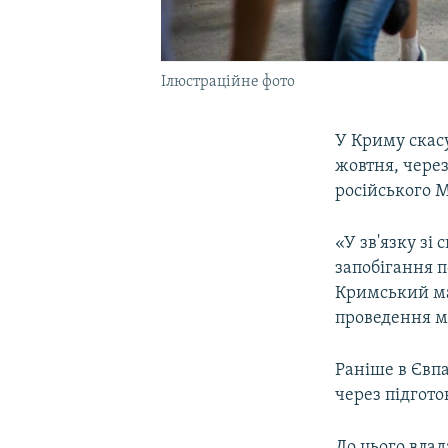
Ілюстраційне фото
У Криму скас
жовтня, через
російського 
«У зв'язку зі
запобігання 
Кримський ма
проведення ма
Раніше в Євпа
через підгото
До цього влад