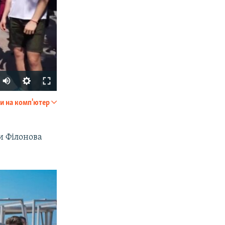
и на комп'ютер
SHARE
и Філонова
px
width