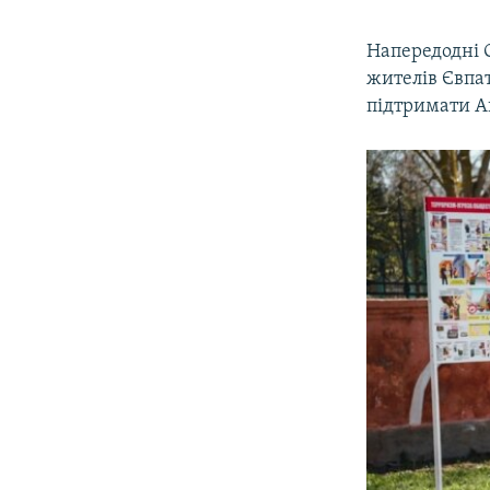
​Напередодні 
жителів Євпат
підтримати Ан