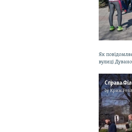
Як повідомля
вулиці Дувано
Справа Філ
by
Крим.Реал