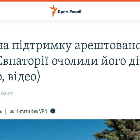
 на підтримку арештован
впаторії очолили його д
, відео)
, 08:50
ь
Читати без VPN