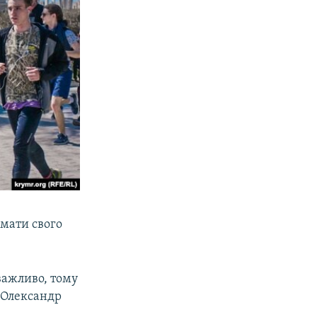
римати свого
важливо, тому
в Олександр