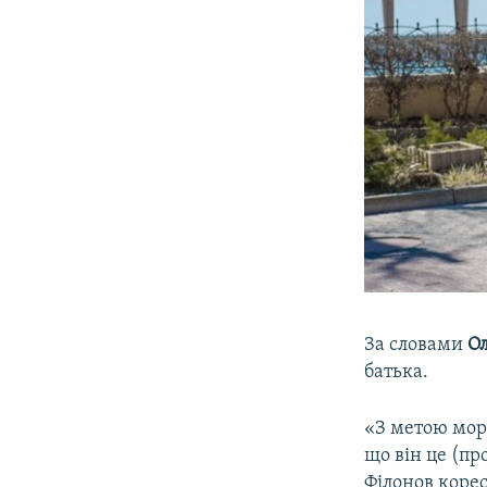
За словами
О
батька.
«З метою мора
що він це (пр
Філонов коре