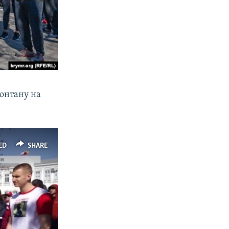
 фонтану на
ED
SHARE