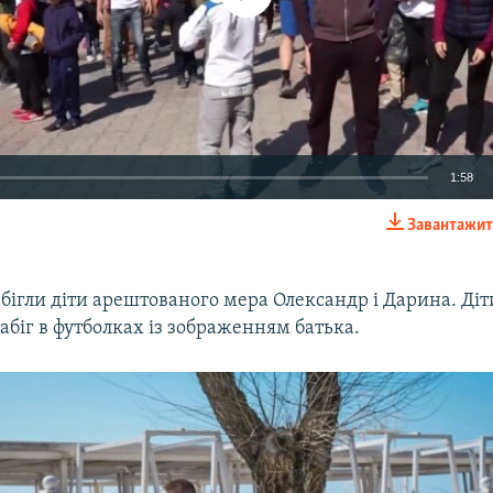
1:58
Завантажит
EMBED
 бігли діти арештованого мера Олександр і Дарина. Діт
біг в футболках із зображенням батька.