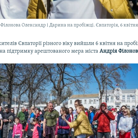
 Філонова Олександр і Дарина на пробіжці. Євпаторія, 6 квітня
ителів Євпаторії різного віку вийшли 6 квітня на проб
 на підтримку арештованого мера міста
Андрія Філоно