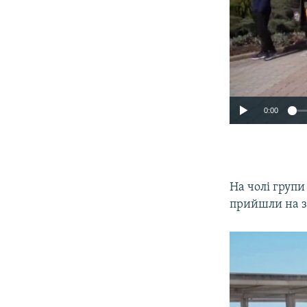
0:00
На чолі групи
прийшли на за