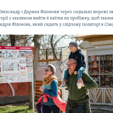
Олександр і Дарина Філонови через соціальні мережі з
орії з закликом вийти 6 квітня на пробіжку, щоб таки
дрія Філонова, який сидить у слідчому ізоляторі в Сім