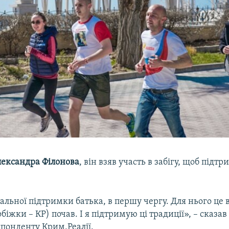
лександра Філонова
, він взяв участь в забігу, щоб підт
льної підтримки батька, в першу чергу. Для нього це 
обіжки – КР) почав. І я підтримую ці традиції», – сказа
спонденту Крим.Реалії.