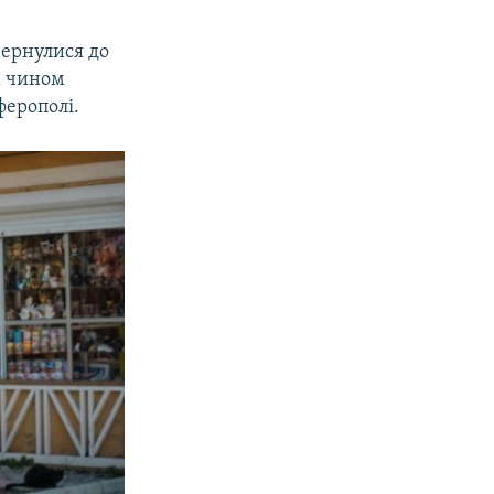
вернулися до
м чином
ферополі.