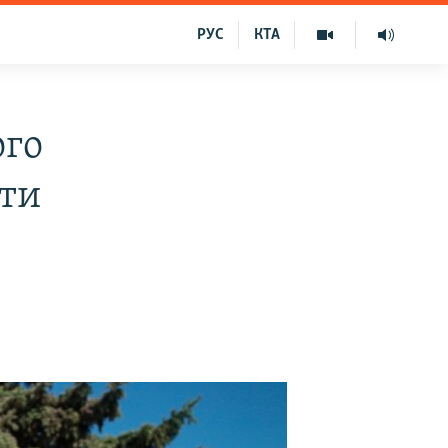
РУС
КТА
ого
іти