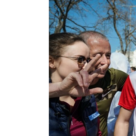
ВІДЕОУРОКИ «ELIFBE»
СВІДЧЕННЯ ОКУПАЦІЇ
УКРАЇНСЬКА ПРОБЛЕМА КРИМУ
ІНФОГРАФІКА