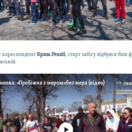
є кореспондент
Крим.Реалії
, старт забігу відбувся біля
вській.
онова: «Пробіжка з мером» без мера (відео)
EMB
ії
No media source currently available