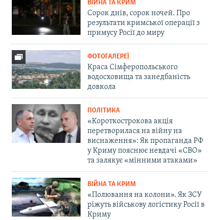
ВІЙНА ТА КРИМ
Сорок днів, сорок ночей. Про
результати кримської операції з
примусу Росії до миру
ФОТОГАЛЕРЕЇ
Краса Сімферопольського
водосховища та занедбаність
довкола
ПОЛІТИКА
«Короткострокова акція
перетворилася на війну на
виснаження»: Як пропаганда РФ
у Криму пояснює невдачі «СВО»
та залякує «мінними атаками»
ВІЙНА ТА КРИМ
«Полювання на колони». Як ЗСУ
ріжуть військову логістику Росії в
Криму