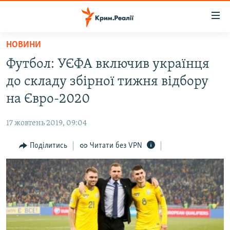
Доступність
посилання
Перейти
НОВИНИ
до
НОВИНИ
Футбол: УЄФА включив українця
основного
ВОДА.КРИМ
матеріалу
до складу збірної тижня відбору
ВІДЕО ТА ФОТО
Перейти
на Євро-2020
до
ПОЛІТИКА
основної
17 жовтень 2019, 09:04
БЛОГИ
навігації
Перейти
Поділитись
Читати без VPN
ПОГЛЯД
до
ІНТЕРВ'Ю
пошуку
ВСЕ ЗА ДЕНЬ
СПЕЦПРОЕКТИ
ЯК ОБІЙТИ БЛОКУВАННЯ
ДЕПОРТАЦІЯ