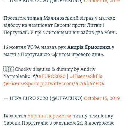
— UEFA EURO 2020 (@UEFAEURO)
October 16, 2019
Протягом тижня Малиновський зіграв у матчах
відбору на чемпіонат Європи проти Литви і
Португалії. У грі з литовцями він забив два м’ячі.
16 жовтня УЄФА назвав рух
Андрія Ярмоленка
у
матчі з Португалією «фінтом ігрового дня».
🇺🇦 Cheeky disguise & dummy by Andriy
Yarmolenko! 😏
#EURO2020
|
#HisenseSkills
|
@HisenseSports
pic.twitter.com/61ARb6YFDR
— UEFA EURO 2020 (@UEFAEURO)
October 15, 2019
14 жовтня
Україна перемогла
чинну чемпіонку
Європи Португалію з рахунком 2:1 й достроково