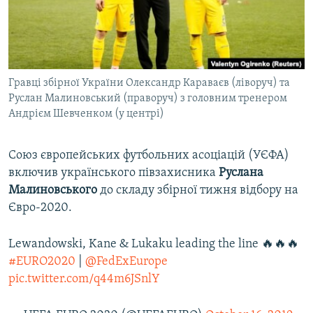
ВІДЕОУРОКИ «ELIFBE»
Русский
СВІДЧЕННЯ ОКУПАЦІЇ
Qırımtatar
УКРАЇНСЬКА ПРОБЛЕМА КРИМУ
Гравці збірної України Олександр Караваєв (ліворуч) та
ДОЛУЧАЙСЯ!
ІНФОГРАФІКА
Руслан Малиновський (праворуч) з головним тренером
Андрієм Шевченком (у центрі)
Усі сайти RFE/RL
Союз європейських футбольних асоціацій (УЄФА)
включив українського півзахисника
Руслана
Малиновського
до складу збірної тижня відбору на
Євро-2020.
Lewandowski, Kane & Lukaku leading the line 🔥🔥🔥
#EURO2020
|
@FedExEurope
pic.twitter.com/q44m6JSnlY