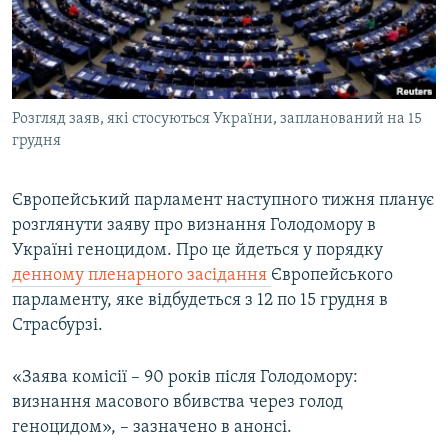
ВІДЕОУРОКИ «ELIFBE»
Русский
СВІДЧЕННЯ ОКУПАЦІЇ
Qırımtatar
УКРАЇНСЬКА ПРОБЛЕМА КРИМУ
Розгляд заяв, які стосуються України, запланований на 15
ДОЛУЧАЙСЯ!
ІНФОГРАФІКА
грудня
Європейський парламент наступного тижня планує
Усі сайти RFE/RL
розглянути заяву про визнання Голодомору в
Україні геноцидом. Про це йдеться у порядку
денному пленарного засідання
Європейського
парламенту, яке відбудеться з 12 по 15 грудня в
Страсбурзі.
«Заява комісії – 90 років після Голодомору:
визнання масового вбивства через голод
геноцидом», – зазначено в анонсі.