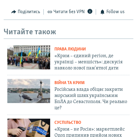
Поділитись
Читати без VPN
Follow us
Читайте також
ПРАВА ЛЮДИНИ
«Крим – єдиний регіон, де
українці – меншість»: дискусія
навколо нової пам'ятної дати
ВІЙНА ТА КРИМ
Російська влада обіцяє закрити
морський шлях українським
БпЛА до Севастополя. Чи реально
це?
СУСПІЛЬСТВО
«Крим – не Росія»: маркетплейс
Ozon припинив прийом нових