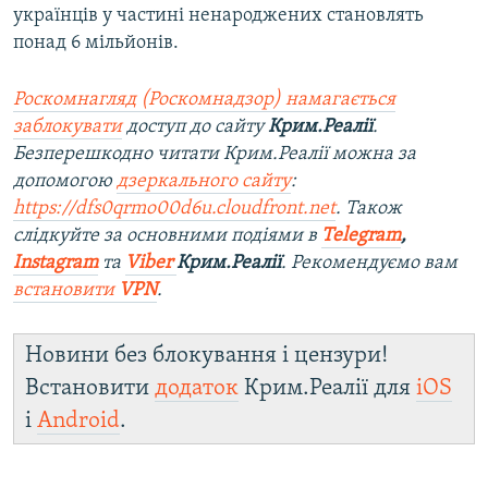
українців у частині ненароджених становлять
понад 6 мільйонів.
Роскомнагляд (Роскомнадзор) намагається
заблокувати
доступ до сайту
Крим.Реалії
.
Безперешкодно читати Крим.Реалії можна за
допомогою
дзеркального сайту
:
https://dfs0qrmo00d6u.cloudfront.net
. Також
слідкуйте за основними подіями в
Telegram
,
Instagram
та
Viber
Крим.Реалії
. Ре
комендуємо вам
встановити
VPN
.
Новини без блокування і цензури!
Встановити
додаток
Крим.Реалії для
iOS
і
Android
.