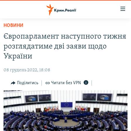
Доступність
посилання
Перейти
НОВИНИ
до
НОВИНИ
Європарламент наступного тижня
основного
ВОДА.КРИМ
матеріалу
розглядатиме дві заяви щодо
ВІДЕО ТА ФОТО
Перейти
України
до
ПОЛІТИКА
основної
08 грудень 2022, 18:08
БЛОГИ
навігації
Перейти
Поділитись
Читати без VPN
ПОГЛЯД
до
ІНТЕРВ'Ю
пошуку
ВСЕ ЗА ДЕНЬ
СПЕЦПРОЕКТИ
ЯК ОБІЙТИ БЛОКУВАННЯ
ДЕПОРТАЦІЯ