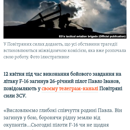
ВІДЕОУРОКИ «ELIFBE»
Русский
СВІДЧЕННЯ ОКУПАЦІЇ
Qırımtatar
УКРАЇНСЬКА ПРОБЛЕМА КРИМУ
ДОЛУЧАЙСЯ!
ІНФОГРАФІКА
У Повітряних силах додають, що усі обставини трагедії
встановлюються міжвідомчою комісією, яка вже розпочала
свою роботу. Фото ілюстративне
Усі сайти RFE/RL
12 квітня під час виконання бойового завдання на
літаку F-16 загинув 26-річний пілот Павло Іванов,
повідомляють у
своєму телеграм-каналі
Повітряні
сили ЗСУ.
«Висловлюємо глибокі співчуття родині Павла. Він
загинув у бою, боронячи рідну землю від
окупантів...Сьогодні пілоти F-16 чи не щодня