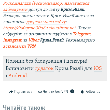
Роскомнагляд (Роскомнадзор) намагається
заблокувати
доступ до сайту
Крим.Реалії
.
Безперешкодно читати Крим.Реалії можна за
допомогою
дзеркального сайту
:
https://dfs0qrmo00d6u.cloudfront.net
. Також
слідкуйте за основними подіями в
Telegram
,
Instagram
та
Viber
Крим.Реалії
. Рекомендуємо
встановити
VPN
.
Новини без блокування і цензури!
Встановити
додаток
Крим.Реалії для
iOS
і
Android
.
Поділитись
Читати без VPN
Follow us
Читайте також