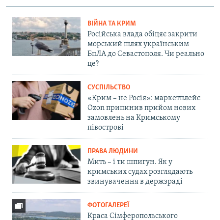
ВІЙНА ТА КРИМ
Російська влада обіцяє закрити
морський шлях українським
БпЛА до Севастополя. Чи реально
це?
СУСПІЛЬСТВО
«Крим – не Росія»: маркетплейс
Ozon припинив прийом нових
замовлень на Кримському
півострові
ПРАВА ЛЮДИНИ
Мить – і ти шпигун. Як у
кримських судах розглядають
звинувачення в держзраді
ФОТОГАЛЕРЕЇ
Краса Сімферопольського