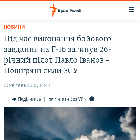
Доступність
посилання
Перейти
НОВИНИ
до
НОВИНИ
Під час виконання бойового
основного
ВОДА.КРИМ
матеріалу
завдання на F-16 загинув 26-
ВІДЕО ТА ФОТО
Перейти
річний пілот Павло Іванов –
до
ПОЛІТИКА
Повітряні сили ЗСУ
основної
БЛОГИ
навігації
12 квітень 2025, 14:43
Перейти
ПОГЛЯД
до
Поділитись
Читати без VPN
ІНТЕРВ'Ю
пошуку
ВСЕ ЗА ДЕНЬ
СПЕЦПРОЕКТИ
ЯК ОБІЙТИ БЛОКУВАННЯ
ДЕПОРТАЦІЯ