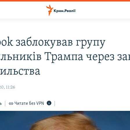
ook заблокував групу
льників Трампа через з
сильства
0, 11:26
ь
Читати без VPN