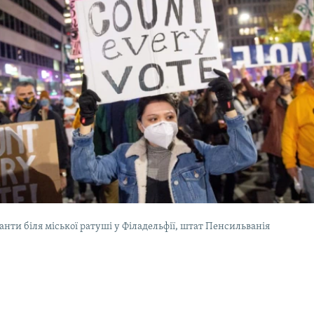
нти біля міської ратуші у Філадельфії, штат Пенсильванія