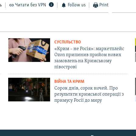
ь
Читати без VPN
Follow us
Print
СУСПІЛЬСТВО
«Крим – не Росія»: маркетплейс
Ozon припинив прийом нових
замовлень на Кримському
півострові
ВІЙНА ТА КРИМ
Сорок днів, сорок ночей. Про
результати кримської операції з
примусу Росії до миру