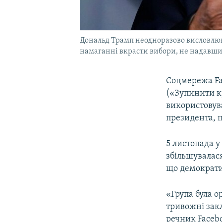
Дональд Трамп неодноразово висловлював
намаганні вкрасти вибори, не надавши
Соцмережа Fac
(«Зупинити к
використовува
президента, 
5 листопада у
збільшувалася
що демократи
«Група була о
тривожні закл
речник Faceb