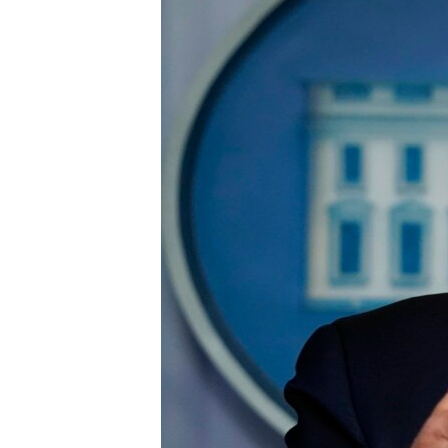
ВІДЕОУРОКИ «ELIFBE»
СВІДЧЕННЯ ОКУПАЦІЇ
УКРАЇНСЬКА ПРОБЛЕМА КРИМУ
ІНФОГРАФІКА