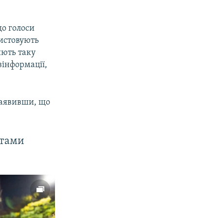
що голоси
ристовують
яють таку
зінформації,
заявивши, що
стами