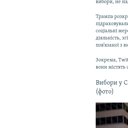
вибори, не н
Трампа розкри
підраховувал
соціальні ме
діяльність, з
пов’язаної з 
Зокрема, Twi
вони містять
Вибори у 
(фото)