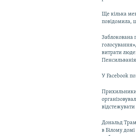
Ще кілька мен
повідомила, 
Заблокована г
голосування»
витрати людей
Пенсильванія
У Facebook по
Прихильники 
організовувал
відстежувати 
Дональд Тра
в Білому домі