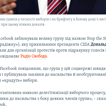
 сумнів у чесності виборів і на брифінгу в Білому домі 5 ли
 при цьому ніяких доказів
ebook заблокувала велику групу під назвою Stop the S
радіжку»), яку прихильники президента США
Дональ
ли для організації протестів проти підрахунку голосів
повідомляє
Радіо Свобода
.
 Facebook повідомили, що група у цій соцмережі швидк
 і публікувала заклики до насильства й необґрунтовані
 «крадуть» вибори.
рганізована навколо делегітимізації виборчого процесу,
ики до насильства з боку деяких членів групи», – сказ
ook.