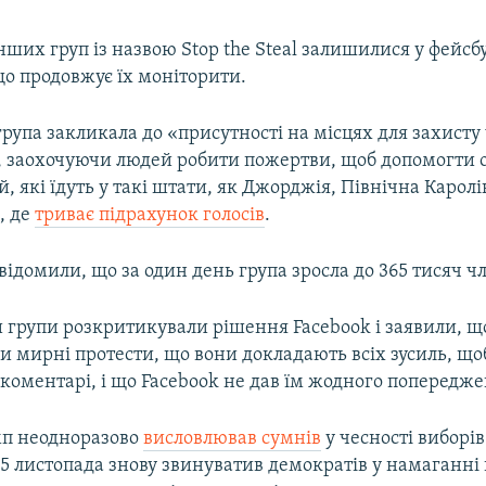
ших груп із назвою Stop the Steal залишилися у фейсб
що продовжує їх моніторити.
рупа закликала до «присутності на місцях для захисту
, заохочуючи людей робити пожертви, щоб допомогти 
, які їдуть у такі штати, як Джорджія, Північна Каролі
, де
триває підрахунок голосів
.
відомили, що за один день група зросла до 365 тисяч чл
групи розкритикували рішення Facebook і заявили, щ
и мирні протести, що вони докладають всіх зусиль, що
коментарі, і що Facebook не дав їм жодного попередже
мп неодноразово
висловлював сумнів
у чесності виборів
 5 листопада знову звинуватив демократів у намаганні