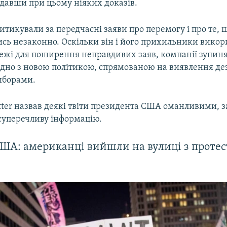
адавши при цьому ніяких доказів.
тикували за передчасні заяви про перемогу і про те, 
ись незаконно. Оскільки він і його прихильники вико
режі для поширення неправдивих заяв, компанії зупин
гідно з новою політикою, спрямованою на виявлення де
виборами.
tter назвав деякі твіти президента США оманливими, 
 суперечливу інформацію.
США: американці вийшли на вулиці з проте