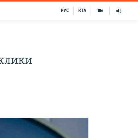
РУС
КТА
аклики