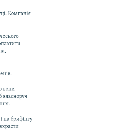
уці. Компанія
 чесного
оплатити
на,
енів.
о вони
б власноруч
ння.
 і на брифінгу
 вкрасти