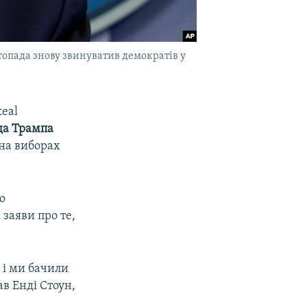
стопада знову звинуватив демократів у
teal
да Трампа
 на виборах
о
 заяви про те,
 і ми бачили
ав Енді Стоун,