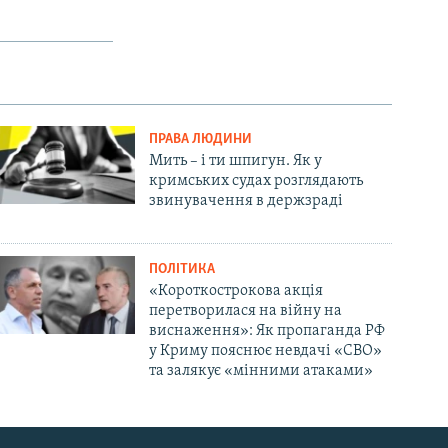
o
l
u
i
s
d
s
e
l
i
ПРАВА ЛЮДИНИ
d
Мить – і ти шпигун. Як у
e
кримських судах розглядають
звинувачення в держзраді
ПОЛІТИКА
«Короткострокова акція
перетворилася на війну на
виснаження»: Як пропаганда РФ
у Криму пояснює невдачі «СВО»
та залякує «мінними атаками»