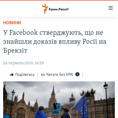
Доступність
посилання
Перейти
НОВИНИ
до
НОВИНИ
У Facebook стверджують, що не
основного
ВОДА.КРИМ
матеріалу
знайшли доказів впливу Росії на
ВІДЕО ТА ФОТО
Перейти
Брекзіт
до
ПОЛІТИКА
основної
24 червень 2019, 16:28
БЛОГИ
навігації
Перейти
Поділитись
Читати без VPN
ПОГЛЯД
до
ІНТЕРВ'Ю
пошуку
ВСЕ ЗА ДЕНЬ
СПЕЦПРОЕКТИ
ЯК ОБІЙТИ БЛОКУВАННЯ
ДЕПОРТАЦІЯ