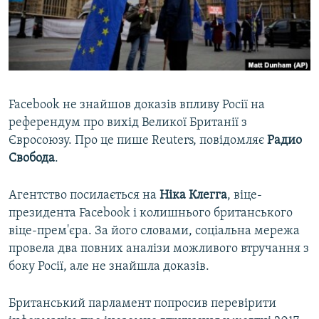
ВІДЕОУРОКИ «ELIFBE»
Русский
СВІДЧЕННЯ ОКУПАЦІЇ
Qırımtatar
УКРАЇНСЬКА ПРОБЛЕМА КРИМУ
ДОЛУЧАЙСЯ!
ІНФОГРАФІКА
Facebook не знайшов доказів впливу Росії на
референдум про вихід Великої Британії з
Євросоюзу. Про це пише Reuters, повідомляє
Радио
Усі сайти RFE/RL
Свобода
.
Агентство посилається на
Ніка Клегга
, віце-
президента Facebook і колишнього британського
віце-прем'єра. За його словами, соціальна мережа
провела два повних аналізи можливого втручання з
боку Росії, але не знайшла доказів.
Британський парламент попросив перевірити