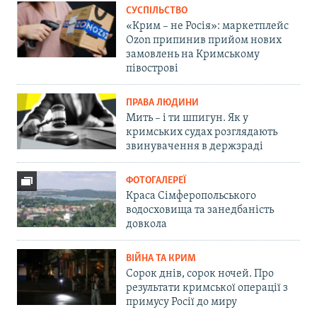
СУСПІЛЬСТВО
«Крим – не Росія»: маркетплейс
Ozon припинив прийом нових
замовлень на Кримському
півострові
ПРАВА ЛЮДИНИ
Мить – і ти шпигун. Як у
кримських судах розглядають
звинувачення в держзраді
ФОТОГАЛЕРЕЇ
Краса Сімферопольського
водосховища та занедбаність
довкола
ВІЙНА ТА КРИМ
Сорок днів, сорок ночей. Про
результати кримської операції з
примусу Росії до миру