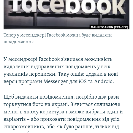
ВІДЕОУРОКИ «ELIFBE»
Русский
СВІДЧЕННЯ ОКУПАЦІЇ
Qırımtatar
УКРАЇНСЬКА ПРОБЛЕМА КРИМУ
Тепер у месенджері Facebook можна буде видаляти
ДОЛУЧАЙСЯ!
ІНФОГРАФІКА
повідомлення
У месенджері Facebook з’явилася можливість
Усі сайти RFE/RL
видалення відправлених повідомлень у всіх
учасників переписки. Таку опцію додали в нові
версії програми Messenger для iOS та Android.
Щоб видалити повідомлення, потрібно два рази
торкнутися його на екрані. З’явиться спливаюче
меню, в якому користувач зможе вибрати один із
варіантів – або приховати повідомлення від усіх
співрозмовників, або, як було раніше, тільки від