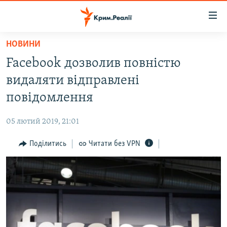
Доступність
посилання
Перейти
НОВИНИ
до
НОВИНИ
Facebook дозволив повністю
основного
ВОДА.КРИМ
матеріалу
видаляти відправлені
ВІДЕО ТА ФОТО
Перейти
повідомлення
до
ПОЛІТИКА
основної
05 лютий 2019, 21:01
БЛОГИ
навігації
Перейти
Поділитись
Читати без VPN
ПОГЛЯД
до
ІНТЕРВ'Ю
пошуку
ВСЕ ЗА ДЕНЬ
СПЕЦПРОЕКТИ
ЯК ОБІЙТИ БЛОКУВАННЯ
ДЕПОРТАЦІЯ