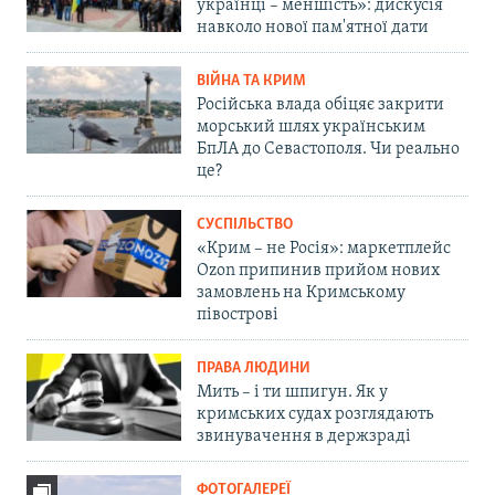
українці – меншість»: дискусія
навколо нової пам'ятної дати
ВІЙНА ТА КРИМ
Російська влада обіцяє закрити
морський шлях українським
БпЛА до Севастополя. Чи реально
це?
СУСПІЛЬСТВО
«Крим – не Росія»: маркетплейс
Ozon припинив прийом нових
замовлень на Кримському
півострові
ПРАВА ЛЮДИНИ
Мить – і ти шпигун. Як у
кримських судах розглядають
звинувачення в держзраді
ФОТОГАЛЕРЕЇ