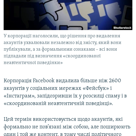
ВІДЕОУРОКИ «ELIFBE»
Русский
СВІДЧЕННЯ ОКУПАЦІЇ
Qırımtatar
УКРАЇНСЬКА ПРОБЛЕМА КРИМУ
У корпорації наголосили, що рішення про видалення
ДОЛУЧАЙСЯ!
ІНФОГРАФІКА
акаунтів ухвалювали незалежно від змісту, який вони
публікували, а за формальними ознаками – всі вони
підпадали під визначення «скоординованої
неавтентичної поведінки»
Усі сайти RFE/RL
Корпорація Facebook видалила більше ніж 2600
акаунтів у соціальних мережах «Фейсбук» і
«Інстаграм», запідозривши їх у розсилці спаму і в
«скоординованій неавтентичній поведінці».
Цей термін використовується щодо акаунтів, які
формально не пов’язані між собою, але поширюють
один і той же контент, в тому числі політичного