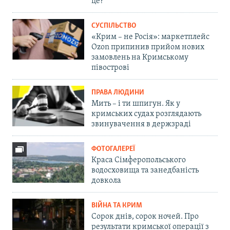
це?
СУСПІЛЬСТВО
«Крим – не Росія»: маркетплейс
Ozon припинив прийом нових
замовлень на Кримському
півострові
ПРАВА ЛЮДИНИ
Мить – і ти шпигун. Як у
кримських судах розглядають
звинувачення в держзраді
ФОТОГАЛЕРЕЇ
Краса Сімферопольського
водосховища та занедбаність
довкола
ВІЙНА ТА КРИМ
Сорок днів, сорок ночей. Про
результати кримської операції з