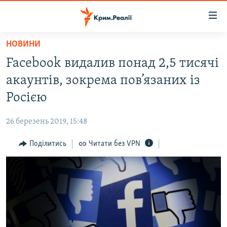
Доступність
посилання
Перейти
НОВИНИ
до
НОВИНИ
Facebook видалив понад 2,5 тисячі
основного
ВОДА.КРИМ
матеріалу
акаунтів, зокрема пов’язаних із
ВІДЕО ТА ФОТО
Перейти
Росією
до
ПОЛІТИКА
основної
26 березень 2019, 15:48
БЛОГИ
навігації
Перейти
Поділитись
Читати без VPN
ПОГЛЯД
до
ІНТЕРВ'Ю
пошуку
ВСЕ ЗА ДЕНЬ
СПЕЦПРОЕКТИ
ЯК ОБІЙТИ БЛОКУВАННЯ
ДЕПОРТАЦІЯ