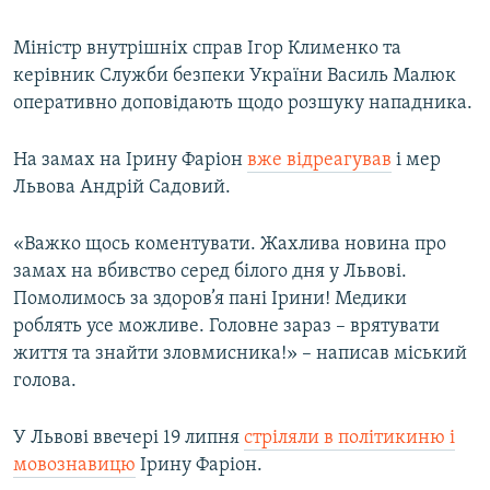
Міністр внутрішніх справ Ігор Клименко та
керівник Служби безпеки України Василь Малюк
оперативно доповідають щодо розшуку нападника.
На замах на Ірину Фаріон
вже відреагував
і мер
Львова Андрій Садовий.
«Важко щось коментувати. Жахлива новина про
замах на вбивство серед білого дня у Львові.
Помолимось за здоров’я пані Ірини! Медики
роблять усе можливе. Головне зараз – врятувати
життя та знайти зловмисника!» – написав міський
голова.
У Львові ввечері 19 липня
стріляли в політикиню і
мовознавицю
Ірину Фаріон.