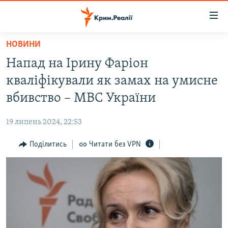
Доступність
посилання
Перейти
НОВИНИ
до
НОВИНИ
Напад на Ірину Фаріон
основного
ВОДА.КРИМ
матеріалу
кваліфікували як замах на умисне
ВІДЕО ТА ФОТО
Перейти
вбивство – МВС України
до
ПОЛІТИКА
основної
19 липень 2024, 22:53
БЛОГИ
навігації
Перейти
Поділитись
Читати без VPN
ПОГЛЯД
до
ІНТЕРВ'Ю
пошуку
ВСЕ ЗА ДЕНЬ
СПЕЦПРОЕКТИ
ЯК ОБІЙТИ БЛОКУВАННЯ
ДЕПОРТАЦІЯ