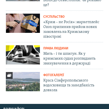
БпЛА до Севастополя. Чи реально
це?
СУСПІЛЬСТВО
«Крим – не Росія»: маркетплейс
Ozon припинив прийом нових
замовлень на Кримському
півострові
ПРАВА ЛЮДИНИ
Мить – і ти шпигун. Як у
кримських судах розглядають
звинувачення в держзраді
ФОТОГАЛЕРЕЇ
Краса Сімферопольського
водосховища та занедбаність
довкола