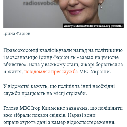
ВІДЕОУРОКИ «ELIFBE»
Русский
СВІДЧЕННЯ ОКУПАЦІЇ
Qırımtatar
УКРАЇНСЬКА ПРОБЛЕМА КРИМУ
Ірина Фаріон
ДОЛУЧАЙСЯ!
ІНФОГРАФІКА
Правоохоронці кваліфікували напад на політикиню
і мовознавицю Ірину Фаріон як «замах на умисне
Усі сайти RFE/RL
вбивство». Вона у важкому стані, лікарі борються за
її життя,
повідомляє пресслужба
МВС України.
У відомстві кажуть, що поліція та інші необхідні
служби працюють на місці стрільби.
Голова МВС Ігор Клименко зазначив, що поліціянти
вже зібрали покази свідків. Наразі вони
опрацьовують дані з камер відеоспостереження.