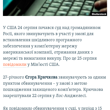
ВІДЕОУРОКИ «ELIFBE»
Русский
СВІДЧЕННЯ ОКУПАЦІЇ
Qırımtatar
УКРАЇНСЬКА ПРОБЛЕМА КРИМУ
У США 24 серпня почався суд над громадянином
ДОЛУЧАЙСЯ!
ІНФОГРАФІКА
Росії, якого звинувачують в участі у змові для
встановлення шкідливого програмного
забезпечення у комп’ютерну мережу
американської компанії, отримання даних з
Усі сайти RFE/RL
мережі та вимагання викупу. Про це 25 серпня
повідомили
у Мін’юсті США.
27-річного
Єгора Крючкова
звинувачують за одним
пунктом обвинувачення – у змові з метою
пошкодження захищеного комп’ютера. Крючкова
заарештували 22 серпня у Лос-Анджелесі.
Як повідомило обвинувачення у суді, у період з 15