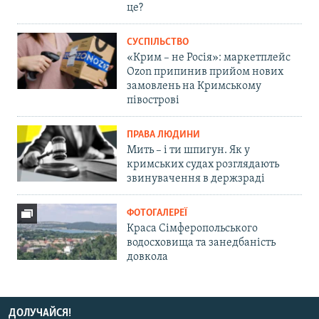
це?
СУСПІЛЬСТВО
«Крим – не Росія»: маркетплейс
Ozon припинив прийом нових
замовлень на Кримському
півострові
ПРАВА ЛЮДИНИ
Мить – і ти шпигун. Як у
кримських судах розглядають
звинувачення в держзраді
ФОТОГАЛЕРЕЇ
Краса Сімферопольського
водосховища та занедбаність
довкола
ДОЛУЧАЙСЯ!