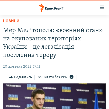
Доступність
посилання
Перейти
НОВИНИ
до
НОВИНИ
Мер Мелітополя: «воєнний стан»
основного
ВОДА.КРИМ
матеріалу
на окупованих територіях
ВІДЕО ТА ФОТО
Перейти
України – це легалізація
до
ПОЛІТИКА
посилення терору
основної
БЛОГИ
навігації
20 жовтень 2022, 17:11
Перейти
ПОГЛЯД
до
Поділитись
Читати без VPN
ІНТЕРВ'Ю
пошуку
ВСЕ ЗА ДЕНЬ
СПЕЦПРОЕКТИ
ЯК ОБІЙТИ БЛОКУВАННЯ
ДЕПОРТАЦІЯ