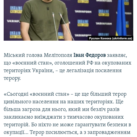
ВІДЕОУРОКИ «ELIFBE»
Русский
СВІДЧЕННЯ ОКУПАЦІЇ
Qırımtatar
УКРАЇНСЬКА ПРОБЛЕМА КРИМУ
ДОЛУЧАЙСЯ!
ІНФОГРАФІКА
Міський голова Мелітополя
Іван Федоров
заявляє,
що «воєнний стан», оголошений РФ на окупованих
Усі сайти RFE/RL
територіях України, – це легалізація посилення
терору.
«Сьогодні «воєнний стан» – це ще більший терор
цивільного населення на наших територіях. Ще
більша загроза для нього, який ми безліч разів
закликаємо виїжджати з тимчасово окупованих
територій. Бо ніхто не може гарантувати безпеки в
окупації… Терор посилюється, а з запровадженням