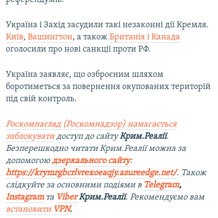
Україна і Захід засудили такі незаконні дії Кремля.
Київ
,
Вашингтон
, а також
Британія і Канада
оголосили про нові санкції проти РФ.
Україна заявляє, що озброєним шляхом
боротиметься за повернення окупованих територій
під свій контроль.
Роскомнагляд (Роскомнадзор) намагається
заблокувати
доступ до сайту
Крим.Реалії
.
Безперешкодно читати Крим.Реалії можна за
допомогою
дзеркального сайту
:
https://krymrgbcrlvrexoeaqjy.azureedge.net/
. Також
слідкуйте за основними подіями в
Telegram
,
Instagram
та
Viber
Крим.Реалії
. Рекомендуємо вам
встановити
VPN
.