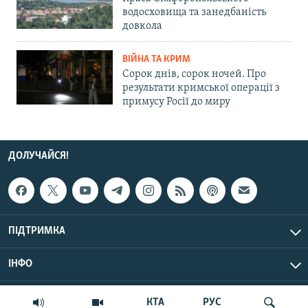
водосховища та занедбаність
довкола
ВІЙНА ТА КРИМ
Сорок днів, сорок ночей. Про
результати кримської операції з
примусу Росії до миру
ДОЛУЧАЙСЯ!
ПІДТРИМКА
ІНФО
© Крим.Реалії, 2026 | Усі права застережено.
КТА
РУС