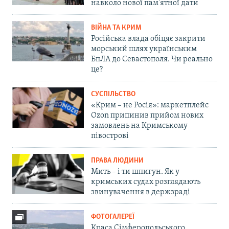
навколо нової пам'ятної дати
ВІЙНА ТА КРИМ
Російська влада обіцяє закрити
морський шлях українським
БпЛА до Севастополя. Чи реально
це?
СУСПІЛЬСТВО
«Крим – не Росія»: маркетплейс
Ozon припинив прийом нових
замовлень на Кримському
півострові
ПРАВА ЛЮДИНИ
Мить – і ти шпигун. Як у
кримських судах розглядають
звинувачення в держзраді
ФОТОГАЛЕРЕЇ
Краса Сімферопольського