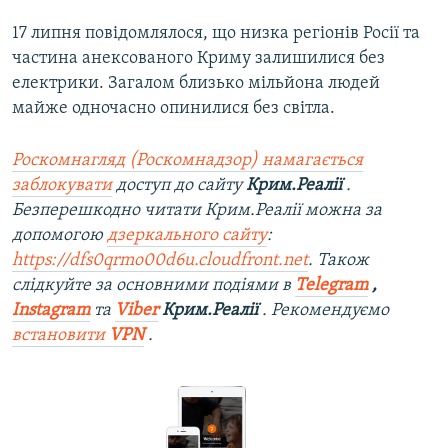
17 липня повідомлялося, що низка регіонів Росії та
частина анексованого Криму залишилися без
електрики. Загалом близько мільйона людей
майже одночасно опинилися без світла.
Роскомнагляд (Роскомнадзор) намагається
заблокувати
доступ до сайту
Крим.Реалії
.
Безперешкодно читати Крим.Реалії можна за
допомогою
дзеркального сайту
:
https://dfs0qrmo00d6u.cloudfront.net
. Також
слідкуйте за основними подіями в
Telegram
,
Instagram
та
Viber
Крим.Реалії
. Рекомендуємо
встановити
VPN
.