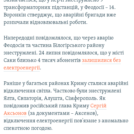
Зазначається, що у Керчі знеструмлено 9
ВІДЕОУРОКИ «ELIFBE»
трансформаторних підстанцій, у Феодосії – 14.
Русский
Воронкін стверджує, що аварійні бригади вже
СВІДЧЕННЯ ОКУПАЦІЇ
Qırımtatar
розпочали відновлювальні роботи.
УКРАЇНСЬКА ПРОБЛЕМА КРИМУ
ДОЛУЧАЙСЯ!
Напередодні повідомлялося, що через аварію
ІНФОГРАФІКА
Феодосія та частина Білогірського району
знеструмлені. 24 липня повідомлялося, що у місті
Саки близько 4 тисяч абонентів
залишилися без
Усі сайти RFE/RL
електроенергії
.
Раніше у багатьох районах Криму сталися аварійні
відключення світла. Частково були знеструмлені
Ялта, Євпаторія, Алушта, Сімферополь. Як
повідомив російський глава Криму
Сергій
Аксьонов
(за документами – Аксенов),
відключення електроенергії пов'язане з аномально
спекотною погодою.