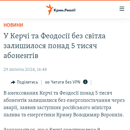
Доступність
посилання
Перейти
НОВИНИ
до
НОВИНИ
У Керчі та Феодосії без світла
основного
ВОДА.КРИМ
матеріалу
залишилося понад 5 тисяч
ВІДЕО ТА ФОТО
Перейти
абонентів
до
ПОЛІТИКА
основної
29 липень 2024, 16:48
БЛОГИ
навігації
Перейти
Поділитись
Читати без VPN
ПОГЛЯД
до
В анексованих Керчі та Феодосії понад 5 тисяч
ІНТЕРВ'Ю
пошуку
абонентів залишилися без енергопостачання через
ВСЕ ЗА ДЕНЬ
аварії, заявив заступник російського міністра
СПЕЦПРОЕКТИ
палива та енергетики Криму Володимир Воронкін.
ЯК ОБІЙТИ БЛОКУВАННЯ
ДЕПОРТАЦІЯ