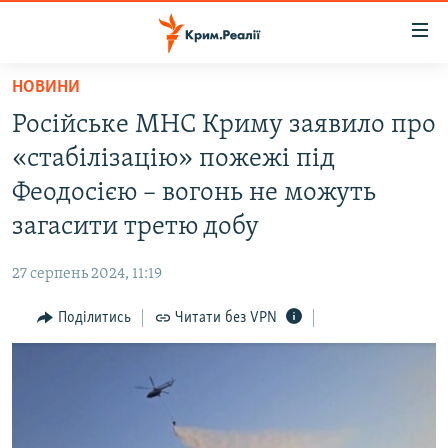
Доступність
посилання
Перейти
НОВИНИ
до
НОВИНИ
Російське МНС Криму заявило про
основного
ВОДА.КРИМ
матеріалу
«стабілізацію» пожежі під
ВІДЕО ТА ФОТО
Перейти
Феодосією – вогонь не можуть
до
ПОЛІТИКА
загасити третю добу
основної
БЛОГИ
навігації
27 серпень 2024, 11:19
Перейти
ПОГЛЯД
до
Поділитись
Читати без VPN
ІНТЕРВ'Ю
пошуку
ВСЕ ЗА ДЕНЬ
СПЕЦПРОЕКТИ
ЯК ОБІЙТИ БЛОКУВАННЯ
ДЕПОРТАЦІЯ