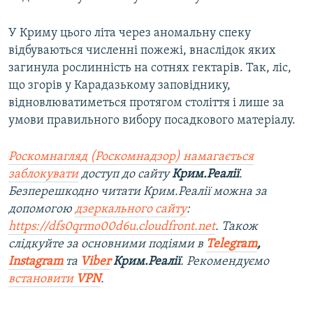
У Криму цього літа через аномальну спеку
відбуваються численні пожежі, внаслідок яких
загинула рослинність на сотнях гектарів. Так, ліс,
що згорів у Карадазькому заповіднику,
відновлюватиметься протягом століття і лише за
умови правильного вибору посадкового матеріалу.
Роскомнагляд (Роскомнадзор) намагається
заблокувати
доступ до сайту
Крим.Реалії
.
Безперешкодно читати Крим.Реалії можна за
допомогою
дзеркального сайту
:
https://dfs0qrmo00d6u.cloudfront.net
. Також
слідкуйте за основними подіями в
Telegram
,
Instagram
та
Viber
Крим.Реалії
. Рекомендуємо
встановити
VPN
.