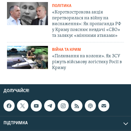
ПОЛІТИКА
«Короткострокова акція
перетворилася на війну на
виснаження»: Як пропаганда РФ
у Криму пояснює невдачі «СВО»
та залякує «мінними атаками»
ВІЙНА ТА КРИМ
«Полювання на колони». Як ЗСУ
ріжуть військову логістику Росії в
Криму
ДОЛУЧАЙСЯ!
ПІДТРИМКА