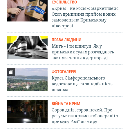
СУСПІЛЬСТВО
«Крим – не Росія»: маркетплейс
Ozon припинив прийом нових
замовлень на Кримському
півострові
ПРАВА ЛЮДИНИ
Мить – і ти шпигун. Як у
кримських судах розглядають
звинувачення в держзраді
ФОТОГАЛЕРЕЇ
Краса Сімферопольського
водосховища та занедбаність
довкола
ВІЙНА ТА КРИМ
Сорок днів, сорок ночей. Про
результати кримської операції з
примусу Росії до миру