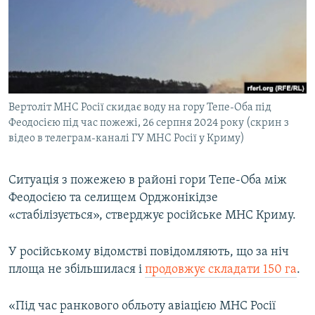
ВІДЕОУРОКИ «ELIFBE»
Русский
СВІДЧЕННЯ ОКУПАЦІЇ
Qırımtatar
УКРАЇНСЬКА ПРОБЛЕМА КРИМУ
ДОЛУЧАЙСЯ!
ІНФОГРАФІКА
Вертоліт МНС Росії скидає воду на гору Тепе-Оба під
Феодосією під час пожежі, 26 серпня 2024 року (скрин з
відео в телеграм-каналі ГУ МНС Росії у Криму)
Усі сайти RFE/RL
Ситуація з пожежею в районі гори Тепе-Оба між
Феодосією та селищем Орджонікідзе
«стабілізується», стверджує російське МНС Криму.
У російському відомстві повідомляють, що за ніч
площа не збільшилася і
продовжує складати 150 га
.
«Під час ранкового обльоту авіацією МНС Росії