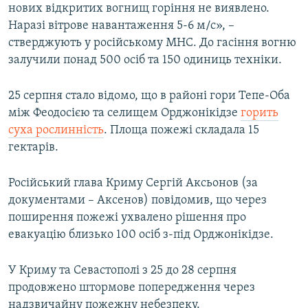
нових відкритих вогнищ горіння не виявлено.
Наразі вітрове навантаження 5-6 м/с», –
стверджують у російському МНС. До гасіння вогню
залучили понад 500 осіб та 150 одиниць техніки.
25 серпня стало відомо, що в районі гори Тепе-Оба
між Феодосією та селищем Орджонікідзе
горить
суха рослинність
. Площа пожежі складала 15
гектарів.
Російський глава Криму Сергій Аксьонов (за
документами – Аксенов) повідомив, що через
поширення пожежі ухвалено рішення про
евакуацію близько 100 осіб з-під Орджонікідзе.
У Криму та Севастополі з 25 до 28 серпня
продовжено штормове попередження через
надзвичайну пожежну небезпеку.