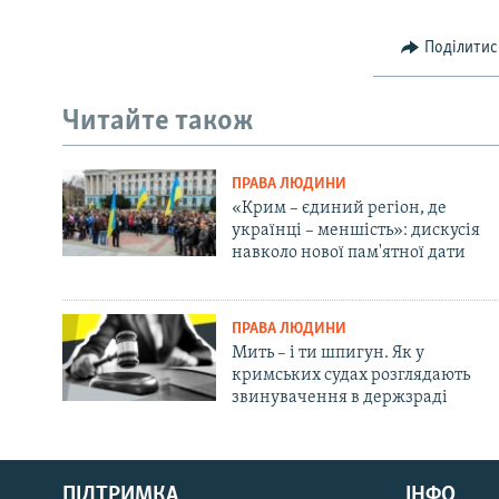
Поділитис
Читайте також
ПРАВА ЛЮДИНИ
«Крим – єдиний регіон, де
українці – меншість»: дискусія
навколо нової пам'ятної дати
ПРАВА ЛЮДИНИ
Мить – і ти шпигун. Як у
кримських судах розглядають
звинувачення в держзраді
Русский
Qırımtatar
ПІДТРИМКА
ІНФО