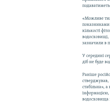
ВІДЕОУРОКИ «ELIFBE»
подаватиметь
СВІДЧЕННЯ ОКУПАЦІЇ
«Можливе тим
УКРАЇНСЬКА ПРОБЛЕМА КРИМУ
показниками 
ІНФОГРАФІКА
кількості фі
водосховищі, 
зазначили в п
У середині се
діб не буде в
Раніше росій
стверджував,
стабільна», 
інформацією,
водосховища 