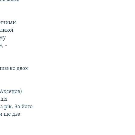
ичними
еликої
ому
, –
лизько двох
 Аксенов)
ція
 рік. За його
и ще два