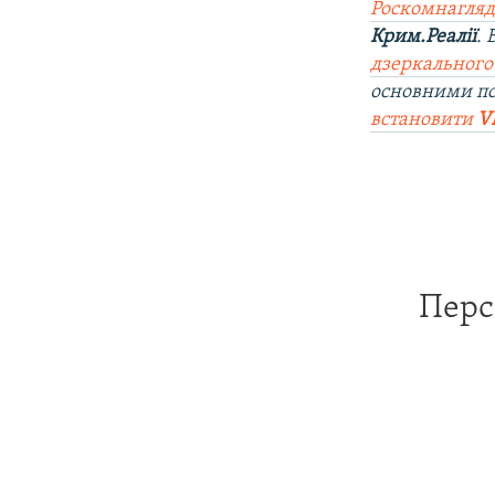
Роскомнагляд
Крим.Реалії
.
дзеркального
основними п
встановити
V
Перс