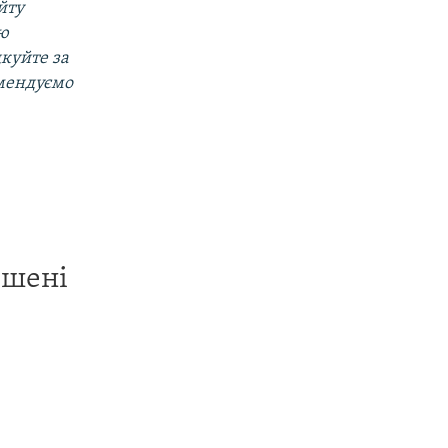
йту
ою
дкуйте за
омендуємо
ишені