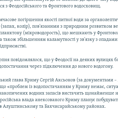
ся з Феодосійського та Фронтового водосховищ.
часове погіршення якості питної води за органолепт
(запах, колір), пов'язаними з природним розвитком в
топланктону (мікроводорость), що мешкають у Фронтов
а також збільшенням каламутності у зв'язку з опадами»
ідприємстві.
рпня повідомлялося, що у Феодосії на деяких вулицях б
одопостачання через підключення до нового водогону.
ський глава Криму Сергій Аксьонов (за документами –
 що «проблем із водопостачанням у Криму немає, ситуа
а накопичених водних запасів вистачить щонайменше на
 російська влада анексованого Криму планує побудуват
в Алуштинському та Бахчисарайському районах.