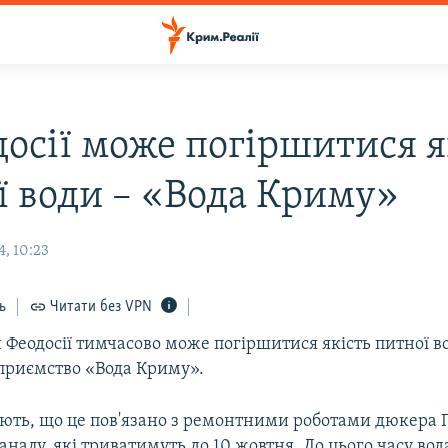
досії може погіршитися я
ї води – «Вода Криму»
, 10:23
ь
Читати без VPN
 Феодосії тимчасово може погіршитися якість питної в
дприємство «Вода Криму».
ють, що це пов'язано з ремонтними роботами дюкера 
налу, які триватимуть до 10 жовтня. До цього часу вода