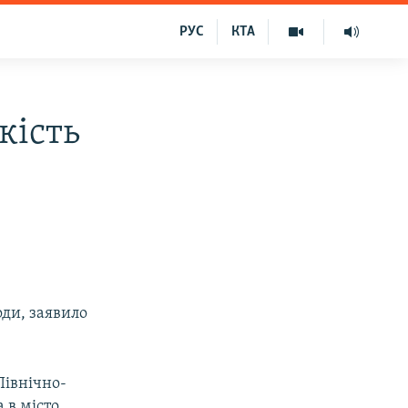
РУС
КТА
кість
оди, заявило
Північно-
 в місто