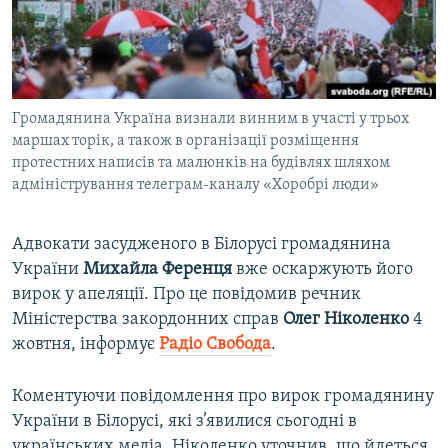
ВІДЕОУРОКИ «ELIFBE»
Русский
СВІДЧЕННЯ ОКУПАЦІЇ
Qırımtatar
УКРАЇНСЬКА ПРОБЛЕМА КРИМУ
Громадянина Україна визнали винним в участі у трьох
ДОЛУЧАЙСЯ!
ІНФОГРАФІКА
маршах торік, а також в організації розміщення
протестних написів та малюнків на будівлях шляхом
адміністрування телеграм-каналу «Хоробрі люди»
Усі сайти RFE/RL
Адвокати засудженого в Білорусі громадянина
України
Михайла Ференця
вже оскаржують його
вирок у апеляції. Про це повідомив речник
Міністерства закордонних справ
Олег Ніколенко
4
жовтня, інформує
Радіо Свобода
.
Коментуючи повідомлення про вирок громадянину
України в Білорусі, які з’явилися сьогодні в
українських медіа, Ніколенко уточнив, що йдеться