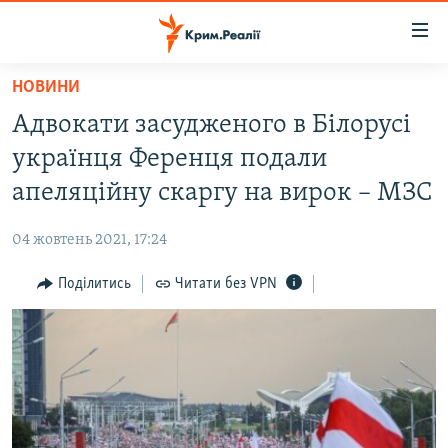
Доступність
посилання
Перейти
НОВИНИ
до
НОВИНИ
Адвокати засудженого в Білорусі
основного
ВОДА.КРИМ
матеріалу
українця Ференця подали
ВІДЕО ТА ФОТО
Перейти
апеляційну скаргу на вирок – МЗС
до
ПОЛІТИКА
основної
04 жовтень 2021, 17:24
БЛОГИ
навігації
Перейти
Поділитись
Читати без VPN
ПОГЛЯД
до
ІНТЕРВ'Ю
пошуку
ВСЕ ЗА ДЕНЬ
СПЕЦПРОЕКТИ
ЯК ОБІЙТИ БЛОКУВАННЯ
ДЕПОРТАЦІЯ