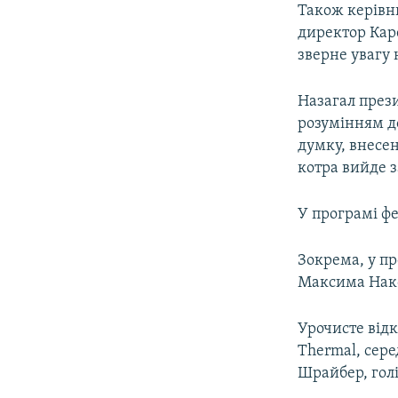
Також керівн
директор Каре
зверне увагу н
Назагал през
розумінням д
думку, внесе
котра вийде з
У програмі ф
Зокрема, у п
Максима Нако
Урочисте відк
Thermal, сере
Шрайбер, голі