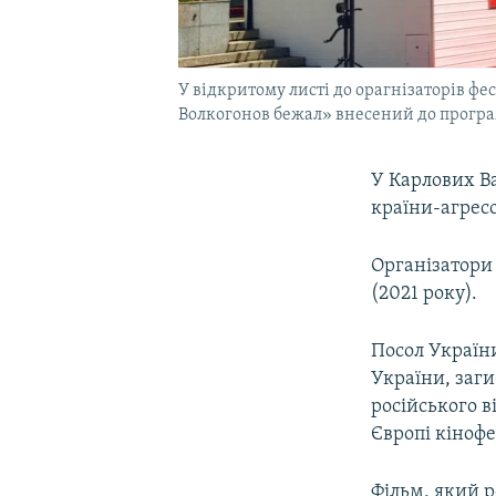
У відкритому листі до орагнізаторів ф
Волкогонов бежал» внесений до прогр
У Карлових В
країни-агрес
Організатори
(2021 року).
Посол України
України, заги
російського в
Європі кінофе
Фільм, який р