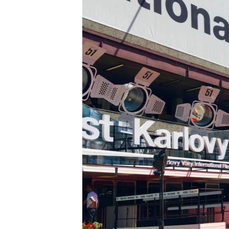
ВІДЕОУРОКИ «ELIFBE»
СВІДЧЕННЯ ОКУПАЦІЇ
УКРАЇНСЬКА ПРОБЛЕМА КРИМУ
ІНФОГРАФІКА