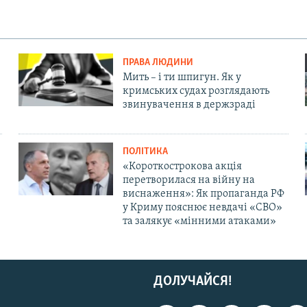
ПРАВА ЛЮДИНИ
Мить – і ти шпигун. Як у
кримських судах розглядають
звинувачення в держзраді
ПОЛІТИКА
«Короткострокова акція
перетворилася на війну на
виснаження»: Як пропаганда РФ
у Криму пояснює невдачі «СВО»
та залякує «мінними атаками»
ДОЛУЧАЙСЯ!