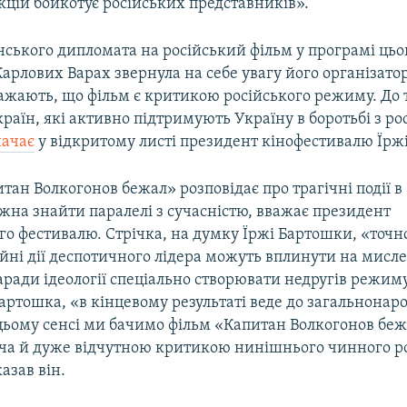
кцій бойкотує російських представників».
нського дипломата на російський фільм у програмі цьо
арлових Варах звернула на себе увагу його організаторів
важають, що фільм є критикою російського режиму. До 
раїн, які активно підтримують Україну в боротьбі з р
начає
у відкритому листі президент кінофестивалю Їрж
тан Волкогонов бежал» розповідає про трагічні події в
ожна знайти паралелі з сучасністю, вважає президент
о фестивалю. Стрічка, на думку Їржі Бартошки, «точн
йні дії деспотичного лідера можуть вплинути на мисле
заради ідеології спеціально створювати недругів режиму
артошка, «в кінцевому результаті веде до загальнонар
 цьому сенсі ми бачимо фільм «Капитан Волкогонов бе
ча й дуже відчутною критикою нинішнього чинного р
азав він.