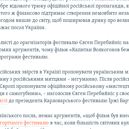
ре відомого трюку офіційної російської пропаганди, 
о того ж фінансово підтримає створення немовбито нез
згодом вишле до світу, щоб поширював думку про вели
ажає посол України.
листі до орагнізаторів фестивалю Євген Перебийніс н
гомих аргументів, чому фільм «Капитан Волкогонов бе
програми фестивалю.
осійських звірств в Україні пропонувати українським 
раму з російськими митцями – негуманно. Після росій
Європі пропонувати офіційному російському «мистецтв
ди є самогубним», – наголосив Євген Перебийніс у сво
исті
до президента Карловарського фестивалю Їржі Ба
їнського посла, немає аргументів, «щоб фільм був вн
горічного фестивалю
в час, коли більшість світових ку