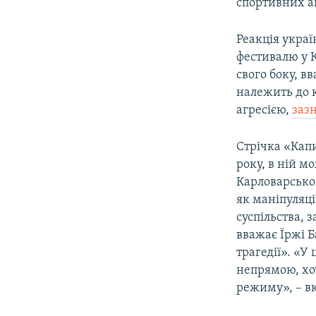
спортивних а
Реакція украї
фестивалю у К
свого боку, в
належить до к
агресією,
заз
Стрічка «Капи
року, в ній м
Карловарськог
як маніпуляці
суспільства, 
вважає Їржі Б
трагедії». «У
непрямою, хо
режиму», – вк