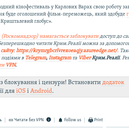
одний кінофестиваль у Карлових Варах свою роботу за
дня буде оголошений фільм-переможець, який здобуде
«Кришталевий глобус».
 (Роскомнадзор) намагається заблокувати
доступ до са
 Безперешкодно читати Крим.Реалії можна за допомог
 сайту
:
https://krymrgbcrlvrexoeaqjy.azureedge.net/
. Та
 подіями в
Telegram
,
Instagram
та
Viber
Крим.Реалії
. Р
ти
VPN
.
з блокування і цензури! Встановити
додаток
ії для
iOS
і
Android
.
ь
Читати без VPN
Follow us
Print