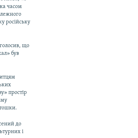
яка часом
алежного
ку російську
аголосив, що
жал» був
митцям
ських
у» простір
єму
ртошки.
есений до
льтурних і