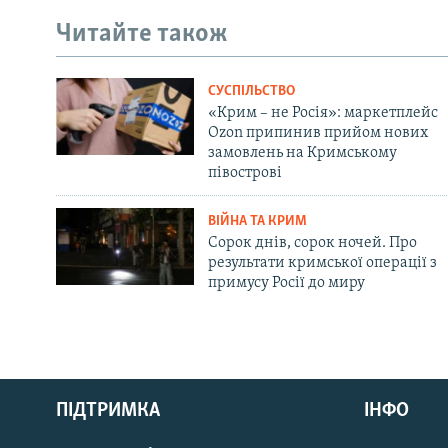
Читайте також
СУСПІЛЬСТВО
«Крим – не Росія»: маркетплейс
Ozon припинив прийом нових
замовлень на Кримському
півострові
ВІЙНА ТА КРИМ
Сорок днів, сорок ночей. Про
результати кримської операції з
примусу Росії до миру
Русский
ПІДТРИМКА
ІНФО
Qırımtatar