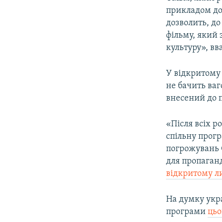
прикладом доб
дозволить, д
фільму, який 
культуру», вв
У відкритому 
не бачить ва
внесений до 
«Після всіх р
спільну прог
погрожувань 
для пропаган
відкритому л
На думку укра
програми
цьо