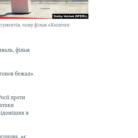
ргументів, чому фільм «Капитан
иваль, фільм
огонов бежал»
Росії проти
 атаки
відоміших в
огонова, «є