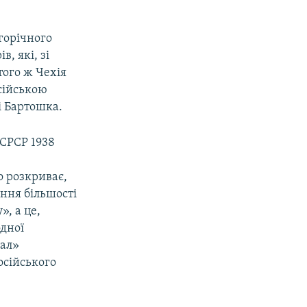
горічного
, які, зі
того ж Чехія
осійською
і Бартошка.
 СРСР 1938
о розкриває,
ння більшості
», а це,
одної
жал»
осійського