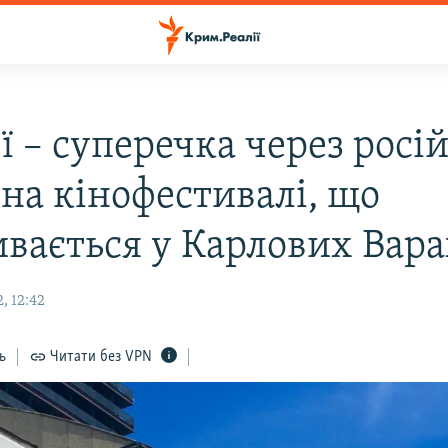
ї – суперечка через росі
 на кінофестивалі, що
ивається у Карлових Вара
, 12:42
ь
Читати без VPN