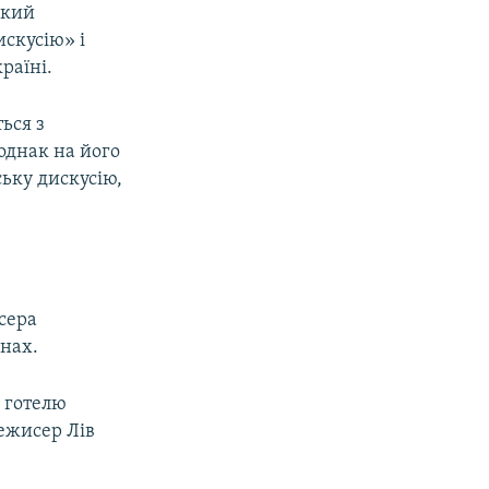
ький
искусію» і
країні.
ься з
однак на його
ьку дискусію,
сера
ннах.
і готелю
режисер Лів