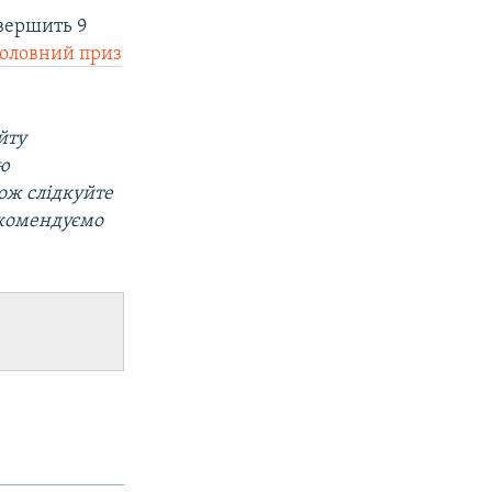
вершить 9
головний приз
йту
ою
кож слідкуйте
екомендуємо