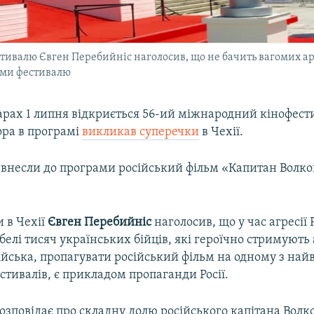
естивалю Євген Перебийніс наголосив, що не бачить вагомих а
ами фестивалю
арах 1 липня відкриється 56-ий міжнародний кінофест
ора в програмі
викликав суперечки
в Чехії.
 внесли до програми російський фільм «Капитан Волк
 в Чехії
Євген Перебийніс
наголосив, що у час агресії 
белі тисяч українських бійців, які героїчно стримують
ійська, пропагувати російський фільм на одному з най
стивалів, є прикладом пропаганди Росії.
озповідає про складну долю російського капітана Волк