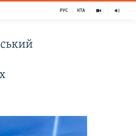
РУС
КТА
йський
х