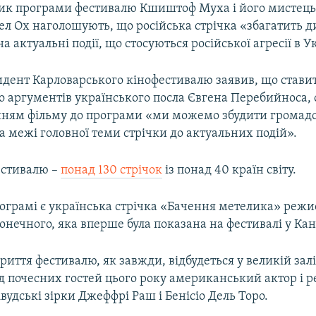
ик програми фестивалю Кшиштоф Муха і його мистец
л Ох наголошують, що російська стрічка «збагатить д
а актуальні події, що стосуються російської агресії в У
идент Карловарського кінофестивалю заявив, що ставит
о аргументів українського посла Євгена Перебийноса, 
нням фільму до програми «ми можемо збудити громадс
а межі головної теми стрічки до актуальних подій».
естивалю –
понад 130 стрічок
із понад 40 країн світу.
рограмі є українська стрічка «Бачення метелика» режи
нечного, яка вперше була показана на фестивалі у Ка
риття фестивалю, як завжди, відбудеться у великій зал
д почесних гостей цього року американський актор і 
вудські зірки Джеффрі Раш і Бенісіо Дель Торо.