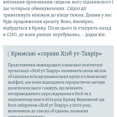
впізнання прихованим свідком мого підзахисного і
ще чотирьох обвинувачених. Слідчі дії
триватимуть мінімум до кінця тижня. Днями у нас
буде продовження арешту. Воно, ймовірно,
відбудеться в Криму. Після цього їх етапують назад
в СІЗО, де вони раніше перебували», – додав він.
Кримські «справи Хізб ут-Тахрір»
Представники міжнародної ісламської політичної
організації «Хізб ут-Тахрір» називають своєю місією
об'єднання всіх мусульманських країн в ісламському
халіфаті, але вони відкидають терористичні методи
досягнення цього і кажуть, що зазнають
несправедливого переслідування в Росії та в
окупованому нею в 2014 році Криму. Верховний суд
Росії заборонив «Хізб ут-Тахрір» у 2003 році,
включивши до списку об'єднань, названих
«терористичними».