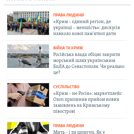
ПРАВА ЛЮДИНИ
«Крим – єдиний регіон, де
українці – меншість»: дискусія
навколо нової пам'ятної дати
ВІЙНА ТА КРИМ
Російська влада обіцяє закрити
морський шлях українським
БпЛА до Севастополя. Чи реально
це?
СУСПІЛЬСТВО
«Крим – не Росія»: маркетплейс
Ozon припинив прийом нових
замовлень на Кримському
півострові
ПРАВА ЛЮДИНИ
Мить – і ти шпигун. Як у