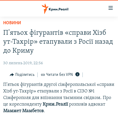
Доступність
посилання
Перейти
НОВИНИ
до
НОВИНИ
П'ятьох фігурантів «справи Хізб
основного
ВОДА.КРИМ
матеріалу
ут-Тахрір» етапували з Росії назад
ВІДЕО ТА ФОТО
Перейти
до Криму
до
ПОЛІТИКА
основної
30 липень 2019, 22:56
БЛОГИ
навігації
Перейти
Поділитись
Читати без VPN
ПОГЛЯД
до
П'ятьох фігурантів другої сімферопольської «справи
ІНТЕРВ'Ю
пошуку
Хізб ут-Тахрір» етапували з Росії в СІЗО №1
ВСЕ ЗА ДЕНЬ
Сімферополя для впізнання таємним свідком. Про
СПЕЦПРОЕКТИ
це кореспонденту
Крим.Реалії
розповів адвокат
Маммет Мамбетов
.
ЯК ОБІЙТИ БЛОКУВАННЯ
ДЕПОРТАЦІЯ