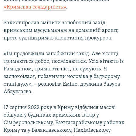
ВІДЕОУРОКИ «ELIFBE»
«Кримська солідарність»
.
Русский
СВІДЧЕННЯ ОКУПАЦІЇ
Qırımtatar
Захист просив змінити запобіжний захід
УКРАЇНСЬКА ПРОБЛЕМА КРИМУ
кримським мусульманам на домашній арешт,
проте суд підтримав клопотання прокурора.
ДОЛУЧАЙСЯ!
ІНФОГРАФІКА
«Їм продовжили запобіжний захід. Але хлопці
тримаються добре, посміхаються. Усіх вітають із
Усі сайти RFE/RL
Рамаданом, тримають піст, не сумують. Я
заспокоїлася, побачивши чоловіка у бадьорому
стані духу», – розповіла Еміне, дружина Завура
Абдуллаєва.
17 серпня 2022 року в Криму відбулися масові
обшуки у будинках кримських татар у
Сімферопольському, Бахчисарайському районах
Криму та у Балаклавському, Нахімівському