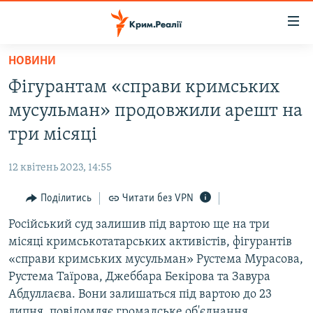
Доступність
посилання
Перейти
НОВИНИ
до
НОВИНИ
Фігурантам «справи кримських
основного
ВОДА.КРИМ
матеріалу
мусульман» продовжили арешт на
ВІДЕО ТА ФОТО
Перейти
три місяці
до
ПОЛІТИКА
основної
12 квітень 2023, 14:55
БЛОГИ
навігації
Перейти
Поділитись
Читати без VPN
ПОГЛЯД
до
Російський суд залишив під вартою ще на три
ІНТЕРВ'Ю
пошуку
місяці кримськотатарських активістів, фігурантів
ВСЕ ЗА ДЕНЬ
«справи кримських мусульман» Рустема Мурасова,
СПЕЦПРОЕКТИ
Рустема Таїрова, Джеббара Бекірова та Завура
Абдуллаєва. Вони залишаться під вартою до 23
ЯК ОБІЙТИ БЛОКУВАННЯ
ДЕПОРТАЦІЯ
липня, повідомляє громадське об'єднання.