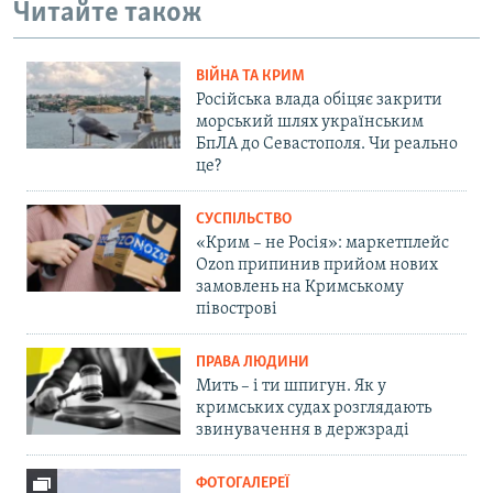
Читайте також
ВІЙНА ТА КРИМ
Російська влада обіцяє закрити
морський шлях українським
БпЛА до Севастополя. Чи реально
це?
СУСПІЛЬСТВО
«Крим – не Росія»: маркетплейс
Ozon припинив прийом нових
замовлень на Кримському
півострові
ПРАВА ЛЮДИНИ
Мить – і ти шпигун. Як у
кримських судах розглядають
звинувачення в держзраді
ФОТОГАЛЕРЕЇ