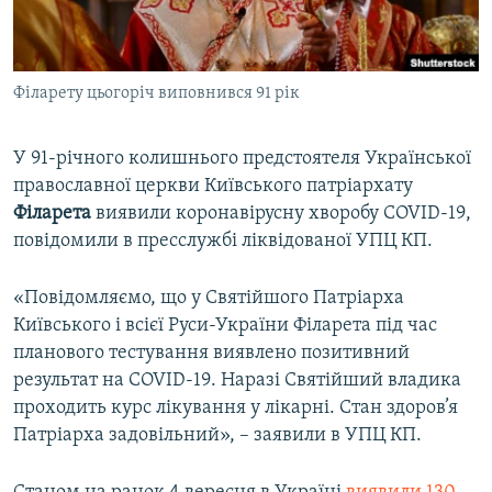
ВІДЕОУРОКИ «ELIFBE»
Русский
СВІДЧЕННЯ ОКУПАЦІЇ
Qırımtatar
Філарету цьогоріч виповнився 91 рік
УКРАЇНСЬКА ПРОБЛЕМА КРИМУ
ДОЛУЧАЙСЯ!
ІНФОГРАФІКА
У 91-річного колишнього предстоятеля Української
православної церкви Київського патріархату
Філарета
виявили коронавірусну хворобу COVID-19,
Усі сайти RFE/RL
повідомили в пресслужбі ліквідованої УПЦ КП.
«Повідомляємо, що у Святійшого Патріарха
Київського і всієї Руси-України Філарета під час
планового тестування виявлено позитивний
результат на COVID-19. Наразі Святійший владика
проходить курс лікування у лікарні. Стан здоров’я
Патріарха задовільний», – заявили в УПЦ КП.