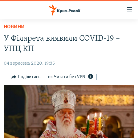
Доступність
посилання
Перейти
НОВИНИ
до
НОВИНИ
У Філарета виявили COVID-19 –
основного
ВОДА.КРИМ
матеріалу
УПЦ КП
ВІДЕО ТА ФОТО
Перейти
до
04 вересень 2020, 19:35
ПОЛІТИКА
основної
БЛОГИ
Поділитись
Читати без VPN
навігації
Перейти
ПОГЛЯД
до
ІНТЕРВ'Ю
пошуку
ВСЕ ЗА ДЕНЬ
СПЕЦПРОЕКТИ
ЯК ОБІЙТИ БЛОКУВАННЯ
ДЕПОРТАЦІЯ