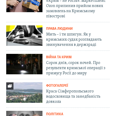
«Крим – не Росія»: маркетплейс
Ozon припинив прийом нових
замовлень на Кримському
півострові
ПРАВА ЛЮДИНИ
Мить – і ти шпигун. Як у
кримських судах розглядають
звинувачення в держзраді
ВІЙНА ТА КРИМ
Сорок днів, сорок ночей. Про
результати кримської операції з
примусу Росії до миру
ФОТОГАЛЕРЕЇ
Краса Сімферопольського
водосховища та занедбаність
довкола
ПОЛІТИКА