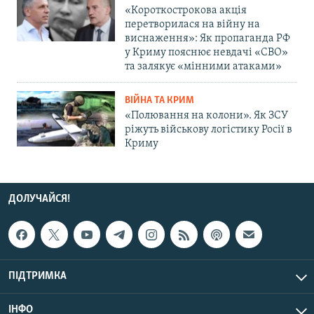
«Короткострокова акція
перетворилася на війну на
виснаження»: Як пропаганда РФ
у Криму пояснює невдачі «СВО»
та залякує «мінними атаками»
ВІЙНА ТА КРИМ
«Полювання на колони». Як ЗСУ
ріжуть військову логістику Росії в
Криму
ДОЛУЧАЙСЯ!
ПІДТРИМКА
ІНФО