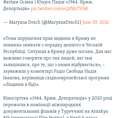
Фатіми Осман і Юнуса Паши «1944. Крим.
Депортація»
pic.twitter.com/eQrNJc7VhR
— Maryana Drach (@MaryanaDrach1)
June 29, 2021
«Тема порушення прав людини в Криму не
повинна зникати з порядку денного в Чеській
Республіці. Ситуація в Криму дуже погана. Для нас
важливо говорити про тих людей, які там
залишилися, про те, що з ними відбувається», –
зауважила у коментарі Радіо Свобода Надія
Іванова, керівниця східноєвропейської програми
«Людини в біді».
Кінострічка «1944. Крим. Депоратація» у 2020 році
перемогла в номінації міжнародних
документальних фільмів у Туреччині на Antakya