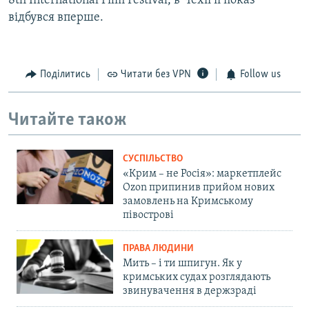
8th International Film Festival, в Чехії її показ
відбувся вперше.
Поділитись
Читати без VPN
Follow us
Читайте також
СУСПІЛЬСТВО
«Крим – не Росія»: маркетплейс
Ozon припинив прийом нових
замовлень на Кримському
півострові
ПРАВА ЛЮДИНИ
Мить – і ти шпигун. Як у
кримських судах розглядають
звинувачення в держзраді