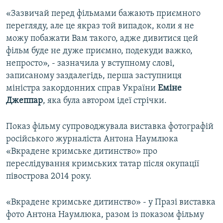
«Зазвичай перед фільмами бажають приємного
перегляду, але це якраз той випадок, коли я не
можу побажати Вам такого, адже дивитися цей
фільм буде не дуже приємно, подекуди важко,
непросто», - зазначила у вступному слові,
записаному заздалегідь, перша заступниця
міністра закордонних справ України
Еміне
Джеппар
, яка була автором ідеї стрічки.
Показ фільму супроводжувала виставка фотографій
російського журналіста Антона Наумлюка
«Вкрадене кримське дитинство» про
переслідування кримських татар після окупації
півострова 2014 року.
«Вкрадене кримське дитинство» - у Празі виставка
фото Антона Наумлюка, разом із показом фільму