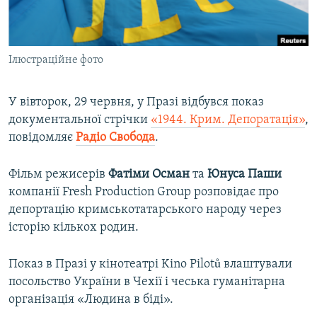
ВІДЕОУРОКИ «ELIFBE»
Русский
СВІДЧЕННЯ ОКУПАЦІЇ
Qırımtatar
Ілюстраційне фото
УКРАЇНСЬКА ПРОБЛЕМА КРИМУ
ДОЛУЧАЙСЯ!
ІНФОГРАФІКА
У вівторок, 29 червня, у Празі відбувся показ
документальної стрічки
«1944. Крим. Депоратація»
,
повідомляє
Радіо Свобода
.
Усі сайти RFE/RL
Фільм режисерів
Фатіми Осман
та
Юнуса Паши
компанії Fresh Production Group розповідає про
депортацію кримськотатарського народу через
історію кількох родин.
Показ в Празі у кінотеатрі Kinо Pilotů влаштували
посольство України в Чехії і чеська гуманітарна
організація «Людина в біді».