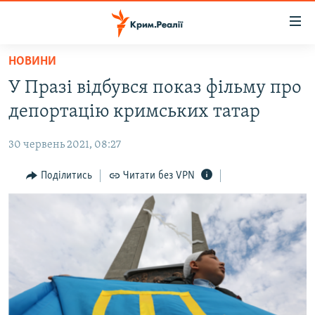
Доступність
посилання
Перейти
НОВИНИ
до
НОВИНИ
У Празі відбувся показ фільму про
основного
ВОДА.КРИМ
матеріалу
депортацію кримських татар
ВІДЕО ТА ФОТО
Перейти
до
30 червень 2021, 08:27
ПОЛІТИКА
основної
БЛОГИ
Поділитись
Читати без VPN
навігації
Перейти
ПОГЛЯД
до
ІНТЕРВ'Ю
пошуку
ВСЕ ЗА ДЕНЬ
СПЕЦПРОЕКТИ
ЯК ОБІЙТИ БЛОКУВАННЯ
ДЕПОРТАЦІЯ