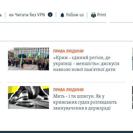
ь
Читати без VPN
Follow us
Print
ПРАВА ЛЮДИНИ
«Крим – єдиний регіон, де
українці – меншість»: дискусія
навколо нової пам'ятної дати
ПРАВА ЛЮДИНИ
Мить – і ти шпигун. Як у
кримських судах розглядають
звинувачення в держзраді