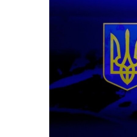
ВІДЕОУРОКИ «ELIFBE»
СВІДЧЕННЯ ОКУПАЦІЇ
УКРАЇНСЬКА ПРОБЛЕМА КРИМУ
ІНФОГРАФІКА