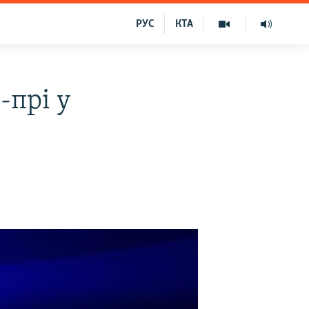
РУС
КТА
-прі у