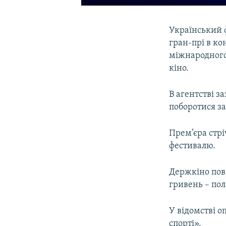
Український 
гран-прі в к
міжнародного
кіно.
В агентстві 
поборотися за
Прем’єра стрі
фестивалю.
Держкіно пов
гривень – по
У відомстві о
спорті».