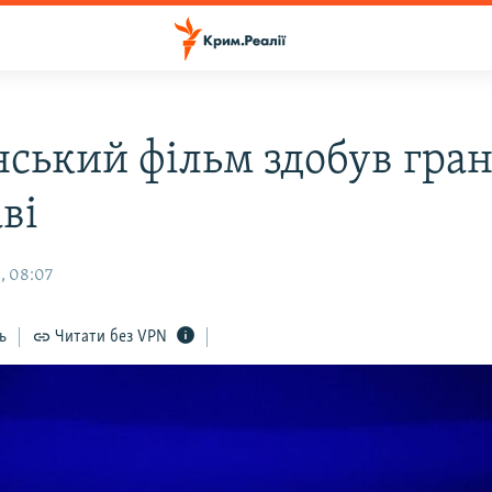
нський фільм здобув гран
ві
, 08:07
ь
Читати без VPN