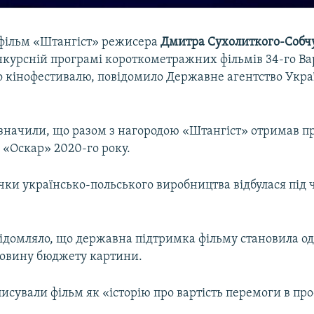
фільм «Штангіст» режисера
Дмитра Сухолиткого-Собч
онкурсній програмі короткометражних фільмів 34-го В
 кінофестивалю, повідомило Державне агентство Укра
зазначили, що разом з нагородою «Штангіст» отримав п
 «Оскар» 2020-го року.
чки українсько-польського виробництва відбулася під 
ідомляло, що державна підтримка фільму становила о
ловину бюджету картини.
писували фільм як «історію про вартість перемоги в п