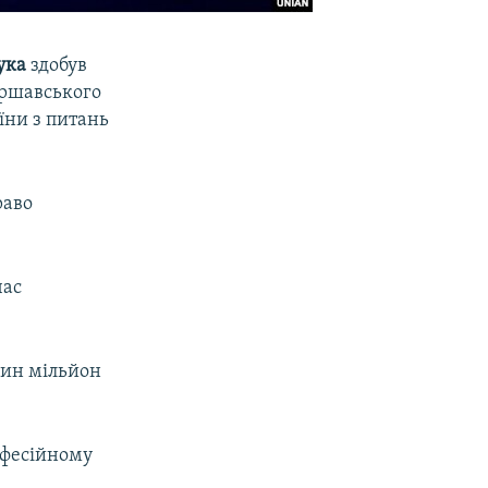
ука
здобув
аршавського
їни з питань
раво
час
дин мільйон
рофесійному