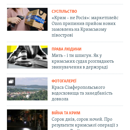
СУСПІЛЬСТВО
«Крим – не Росія»: маркетплейс
Ozon припинив прийом нових
замовлень на Кримському
півострові
ПРАВА ЛЮДИНИ
Мить – і ти шпигун. Як у
кримських судах розглядають
звинувачення в держзраді
ФОТОГАЛЕРЕЇ
Краса Сімферопольського
водосховища та занедбаність
довкола
ВІЙНА ТА КРИМ
Сорок днів, сорок ночей. Про
результати кримської операції з