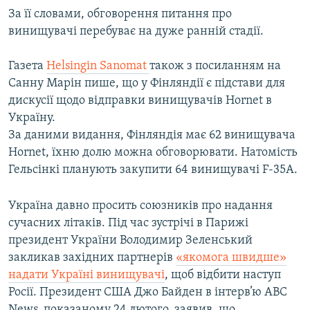
За її словами, обговорення питання про
винищувачі перебуває на дуже ранній стадії.
Газета
Helsingin Sanomat
також з посиланням на
Санну Марін пише, що у Фінляндії є підстави для
дискусії щодо відправки винищувачів Hornet в
Україну.
За даними видання, Фінляндія має 62 винищувача
Hornet, їхню долю можна обговорювати. Натомість
Гельсінкі планують закупити 64 винищувачі F-35A.
Україна давно просить союзників про надання
сучасних літаків. Під час зустрічі в Парижі
президент України Володимир Зеленський
закликав західних партнерів
«якомога швидше»
надати Україні винищувачі
, щоб відбити наступ
Росії. Президент США Джо Байден в інтерв’ю ABC
News, показаному 24 лютого, заявив, що