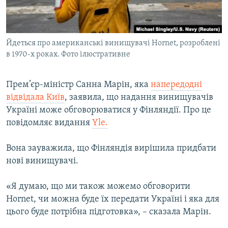
ВІДЕОУРОКИ «ELIFBE»
Русский
СВІДЧЕННЯ ОКУПАЦІЇ
Qırımtatar
Йдеться про американські винищувачі Hornet, розроблені
УКРАЇНСЬКА ПРОБЛЕМА КРИМУ
в 1970-х роках. Фото ілюстративне
ДОЛУЧАЙСЯ!
ІНФОГРАФІКА
Прем’єр-міністр Санна Марін, яка
напередодні
відвідала Київ
, заявила, що надання винищувачів
Україні може обговорюватися у Фінляндії. Про це
Усі сайти RFE/RL
повідомляє видання
Yle.
Вона зауважила, що Фінляндія вирішила придбати
нові винищувачі.
«Я думаю, що ми також можемо обговорити
Hornet, чи можна буде їх передати Україні і яка для
цього буде потрібна підготовка», – сказала Марін.