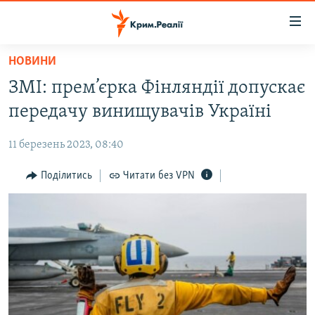
Доступність
посилання
Перейти
НОВИНИ
до
НОВИНИ
ЗМІ: прем’єрка Фінляндії допускає
основного
ВОДА.КРИМ
матеріалу
передачу винищувачів Україні
ВІДЕО ТА ФОТО
Перейти
до
11 березень 2023, 08:40
ПОЛІТИКА
основної
БЛОГИ
Поділитись
Читати без VPN
навігації
Перейти
ПОГЛЯД
до
ІНТЕРВ'Ю
пошуку
ВСЕ ЗА ДЕНЬ
СПЕЦПРОЕКТИ
ЯК ОБІЙТИ БЛОКУВАННЯ
ДЕПОРТАЦІЯ