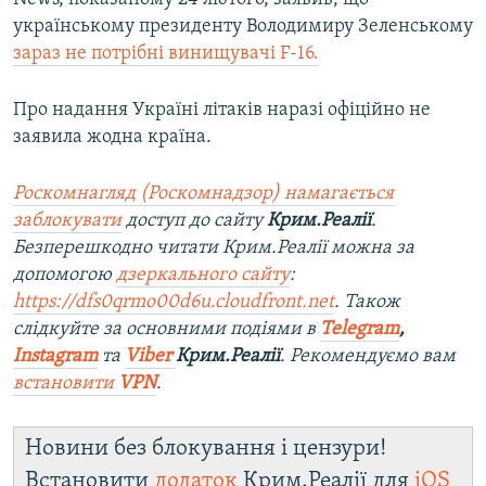
українському президенту Володимиру Зеленському
зараз не потрібні винищувачі F-16.
Про надання Україні літаків наразі офіційно не
заявила жодна країна.
Роскомнагляд (Роскомнадзор) намагається
заблокувати
доступ до сайту
Крим.Реалії
.
Безперешкодно читати Крим.Реалії можна за
допомогою
дзеркального сайту
:
https://dfs0qrmo00d6u.cloudfront.net
. Також
слідкуйте за основними подіями в
Telegram
,
Instagram
та
Viber
Крим.Реалії
. Ре
комендуємо вам
встановити
VPN
.
Новини без блокування і цензури!
Встановити
додаток
Крим.Реалії для
iOS