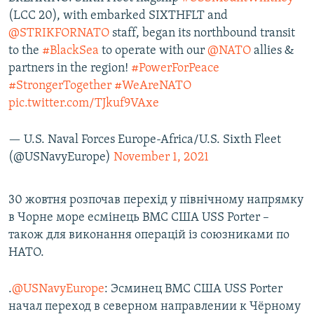
(LCC 20), with embarked SIXTHFLT and
@STRIKFORNATO
staff, began its northbound transit
to the
#BlackSea
to operate with our
@NATO
allies &
partners in the region!
#PowerForPeace
#StrongerTogether
#WeAreNATO
pic.twitter.com/TJkuf9VAxe
— U.S. Naval Forces Europe-Africa/U.S. Sixth Fleet
(@USNavyEurope)
November 1, 2021
30 жовтня розпочав перехід у північному напрямку
в Чорне море есмінець ВМС США USS Porter –
також для виконання операцій із союзниками по
НАТО.
.
@USNavyEurope
: Эсминец ВМС США USS Porter
начал переход в северном направлении к Чёрному