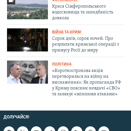
ФОТОГАЛЕРЕЇ
Краса Сімферопольського
водосховища та занедбаність
довкола
ВІЙНА ТА КРИМ
Сорок днів, сорок ночей. Про
результати кримської операції з
примусу Росії до миру
ПОЛІТИКА
«Короткострокова акція
перетворилася на війну на
виснаження»: Як пропаганда РФ
у Криму пояснює невдачі «СВО»
та залякує «мінними атаками»
ДОЛУЧАЙСЯ!