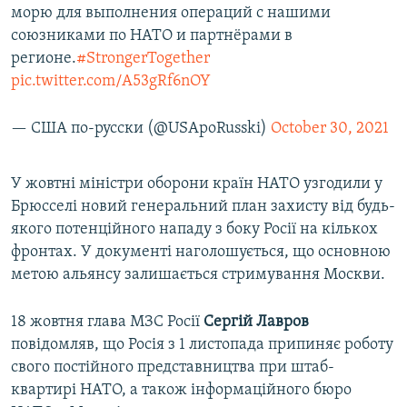
морю для выполнения операций с нашими
союзниками по НАТО и партнёрами в
регионе.
#StrongerTogether
pic.twitter.com/A53gRf6nOY
— США по-русски (@USApoRusski)
October 30, 2021
У жовтні міністри оборони країн НАТО узгодили у
Брюсселі новий генеральний план захисту від будь-
якого потенційного нападу з боку Росії на кількох
фронтах. У документі наголошується, що основною
метою альянсу залишається стримування Москви.
18 жовтня глава МЗС Росії
Сергій Лавров
повідомляв, що Росія з 1 листопада припиняє роботу
свого постійного представництва при штаб-
квартирі НАТО, а також інформаційного бюро