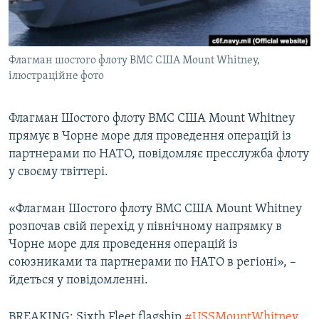
ВІДЕОУРОКИ «ELIFBE»
Русский
СВІДЧЕННЯ ОКУПАЦІЇ
Qırımtatar
Флагман шостого флоту ВМС США Mount Whitney,
УКРАЇНСЬКА ПРОБЛЕМА КРИМУ
ілюстраційне фото
ДОЛУЧАЙСЯ!
ІНФОГРАФІКА
Флагман Шостого флоту ВМС США Mount Whitney
прямує в Чорне море для проведення операцій із
партнерами по НАТО, повідомляє пресслужба флоту
Усі сайти RFE/RL
у своєму твіттері.
«Флагман Шостого флоту ВМС США Mount Whitney
розпочав свій перехід у північному напрямку в
Чорне море для проведення операцій із
союзниками та партнерами по НАТО в регіоні», –
йдеться у повідомленні.
BREAKING: Sixth Fleet flagship
#USSMountWhitney