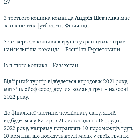
1:7.
З третього кошика команда
Андрія Шевченка
має
за опонентів футболістів Фінляндії.
З четвертого кошика в групі з українцями зіграє
найсильніша команда – Боснії та Герцеговини.
Із п’ятого кошика – Казахстан.
Відбірний турнір відбудеться впродовж 2021 року,
матчі плейоф серед других команд груп – навесні
2022 року.
До фінальної частини чемпіонату світу, який
відбудеться у Катарі з 21 листопада по 18 грудня
2022 року, напряму потраплять 10 переможців груп.
10 команд, що посядуть другі місця у своїх групах,