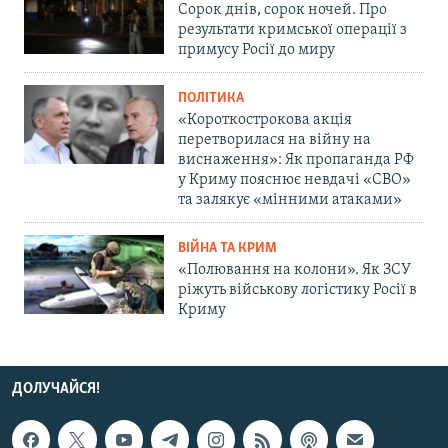
Сорок днів, сорок ночей. Про
результати кримської операції з
примусу Росії до миру
ПОЛІТИКА
«Короткострокова акція
перетворилася на війну на
виснаження»: Як пропаганда РФ
у Криму пояснює невдачі «СВО»
та залякує «мінними атаками»
ВІЙНА ТА КРИМ
«Полювання на колони». Як ЗСУ
ріжуть військову логістику Росії в
Криму
ДОЛУЧАЙСЯ!