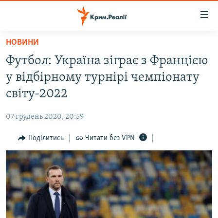
Доступність
посилання
Перейти
НОВИНИ
до
НОВИНИ
Футбол: Україна зіграє з Францією
основного
ВОДА.КРИМ
матеріалу
у відбірному турнірі чемпіонату
ВІДЕО ТА ФОТО
Перейти
світу-2022
до
ПОЛІТИКА
основної
07 грудень 2020, 20:59
БЛОГИ
навігації
Перейти
Поділитись
Читати без VPN
ПОГЛЯД
до
ІНТЕРВ'Ю
пошуку
ВСЕ ЗА ДЕНЬ
СПЕЦПРОЕКТИ
ЯК ОБІЙТИ БЛОКУВАННЯ
ДЕПОРТАЦІЯ