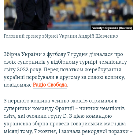
ВІДЕОУРОКИ «ELIFBE»
Русский
СВІДЧЕННЯ ОКУПАЦІЇ
Qırımtatar
УКРАЇНСЬКА ПРОБЛЕМА КРИМУ
Головний тренер збірної України Андрій Шевченко
ДОЛУЧАЙСЯ!
ІНФОГРАФІКА
Збірна України з футболу 7 грудня дізналася про
своїх суперників у відбірному турнірі чемпіонату
Усі сайти RFE/RL
світу 2022 року. Перед початком жеребкування
українці перебували в другому за силою кошику,
повідомляє
Радіо Свобода
.
З першого кошика «синьо-жовті» отримали в
суперники команду Франції – чинних чемпіонів
світу, які очолили групу D. З цією командою
українська збірна провела товариський матч два
місяці тому, 7 жовтня, і зазнала рекордної поразки –