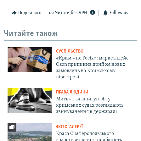
Поділитись
Читати без VPN
Follow us
Читайте також
СУСПІЛЬСТВО
«Крим – не Росія»: маркетплейс
Ozon припинив прийом нових
замовлень на Кримському
півострові
ПРАВА ЛЮДИНИ
Мить – і ти шпигун. Як у
кримських судах розглядають
звинувачення в держзраді
ФОТОГАЛЕРЕЇ
Краса Сімферопольського
водосховища та занедбаність