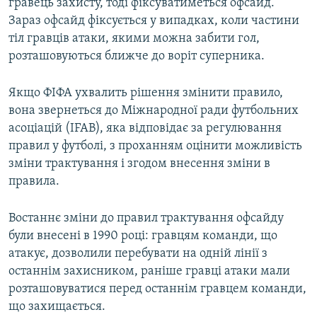
гравець захисту, тоді фіксуватиметься офсайд.
Зараз офсайд фіксується у випадках, коли частини
тіл гравців атаки, якими можна забити гол,
розташовуються ближче до воріт суперника.
Якщо ФІФА ухвалить рішення змінити правило,
вона звернеться до Міжнародної ради футбольних
асоціацій (IFAB), яка відповідає за регулювання
правил у футболі, з проханням оцінити можливість
зміни трактування і згодом внесення зміни в
правила.
Востаннє зміни до правил трактування офсайду
були внесені в 1990 році: гравцям команди, що
атакує, дозволили перебувати на одній лінії з
останнім захисником, раніше гравці атаки мали
розташовуватися перед останнім гравцем команди,
що захищається.