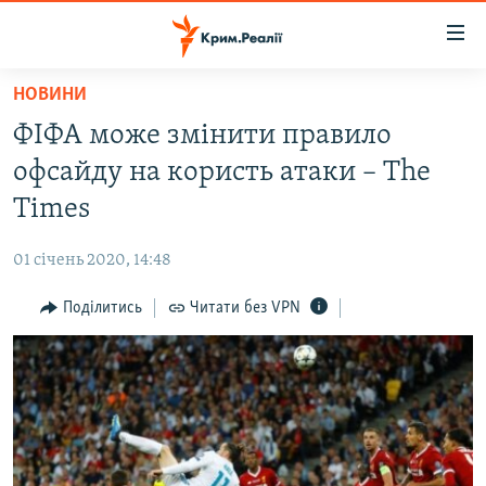
Доступність
посилання
Перейти
НОВИНИ
до
НОВИНИ
ФІФА може змінити правило
основного
ВОДА.КРИМ
матеріалу
офсайду на користь атаки – The
ВІДЕО ТА ФОТО
Перейти
Times
до
ПОЛІТИКА
основної
01 січень 2020, 14:48
БЛОГИ
навігації
Перейти
Поділитись
Читати без VPN
ПОГЛЯД
до
ІНТЕРВ'Ю
пошуку
ВСЕ ЗА ДЕНЬ
СПЕЦПРОЕКТИ
ЯК ОБІЙТИ БЛОКУВАННЯ
ДЕПОРТАЦІЯ