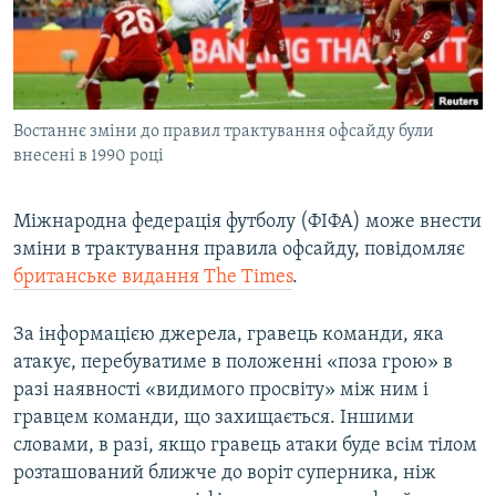
ВІДЕОУРОКИ «ELIFBE»
Русский
СВІДЧЕННЯ ОКУПАЦІЇ
Qırımtatar
УКРАЇНСЬКА ПРОБЛЕМА КРИМУ
Востаннє зміни до правил трактування офсайду були
ДОЛУЧАЙСЯ!
ІНФОГРАФІКА
внесені в 1990 році
Міжнародна федерація футболу (ФІФА) може внести
Усі сайти RFE/RL
зміни в трактування правила офсайду, повідомляє
британське видання The Times
.
За інформацією джерела, гравець команди, яка
атакує, перебуватиме в положенні «поза грою» в
разі наявності «видимого просвіту» між ним і
гравцем команди, що захищається. Іншими
словами, в разі, якщо гравець атаки буде всім тілом
розташований ближче до воріт суперника, ніж