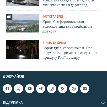
кримських судах розглядають
звинувачення в держзраді
ФОТОГАЛЕРЕЇ
Краса Сімферопольського
водосховища та занедбаність
довкола
ВІЙНА ТА КРИМ
Сорок днів, сорок ночей. Про
результати кримської операції з
примусу Росії до миру
ДОЛУЧАЙСЯ!
ПІДТРИМКА