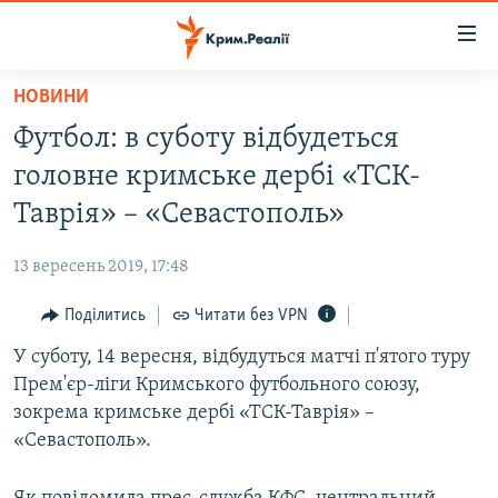
Доступність
посилання
Перейти
НОВИНИ
до
НОВИНИ
Футбол: в суботу відбудеться
основного
ВОДА.КРИМ
матеріалу
головне кримське дербі «ТСК-
ВІДЕО ТА ФОТО
Перейти
Таврія» – «Севастополь»
до
ПОЛІТИКА
основної
13 вересень 2019, 17:48
БЛОГИ
навігації
Перейти
Поділитись
Читати без VPN
ПОГЛЯД
до
У суботу, 14 вересня, відбудуться матчі п'ятого туру
ІНТЕРВ'Ю
пошуку
Прем'єр-ліги Кримського футбольного союзу,
ВСЕ ЗА ДЕНЬ
зокрема кримське дербі «ТСК-Таврія» –
СПЕЦПРОЕКТИ
«Севастополь».
ЯК ОБІЙТИ БЛОКУВАННЯ
ДЕПОРТАЦІЯ