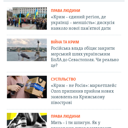
ПРАВА ЛЮДИНИ
«Крим – єдиний регіон, де
українці – меншість»: дискусія
навколо нової пам'ятної дати
ВІЙНА ТА КРИМ
Російська влада обіцяє закрити
морський шлях українським
БпЛА до Севастополя. Чи реально
це?
СУСПІЛЬСТВО
«Крим – не Росія»: маркетплейс
Ozon припинив прийом нових
замовлень на Кримському
півострові
ПРАВА ЛЮДИНИ
Мить – і ти шпигун. Як у