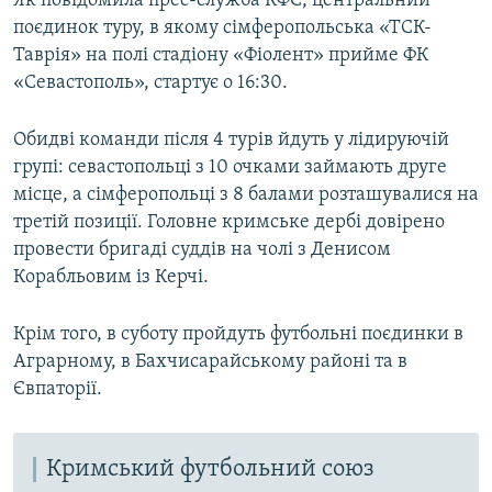
Як повідомила прес-служба КФС, центральний
ВІДЕОУРОКИ «ELIFBE»
поєдинок туру, в якому сімферопольська «ТСК-
Русский
Таврія» на полі стадіону «Фіолент» прийме ФК
СВІДЧЕННЯ ОКУПАЦІЇ
Qırımtatar
«Севастополь», стартує о 16:30.
УКРАЇНСЬКА ПРОБЛЕМА КРИМУ
ДОЛУЧАЙСЯ!
Обидві команди після 4 турів йдуть у лідируючій
ІНФОГРАФІКА
групі: севастопольці з 10 очками займають друге
місце, а сімферопольці з 8 балами розташувалися на
третій позиції. Головне кримське дербі довірено
Усі сайти RFE/RL
провести бригаді суддів на чолі з Денисом
Корабльовим із Керчі.
Крім того, в суботу пройдуть футбольні поєдинки в
Аграрному, в Бахчисарайському районі та в
Євпаторії.
Кримський футбольний союз