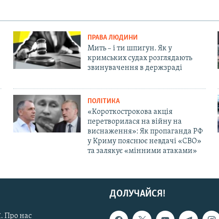
ПРАВА ЛЮДИНИ
Мить – і ти шпигун. Як у
кримських судах розглядають
звинувачення в держзраді
ПОЛІТИКА
«Короткострокова акція
перетворилася на війну на
виснаження»: Як пропаганда РФ
у Криму пояснює невдачі «СВО»
та залякує «мінними атаками»
ДОЛУЧАЙСЯ!
. Про нас