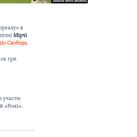
рреалу» в
опічні
Мірчі
діо Свобода
.
нок гри
із участю
й «Ромі».