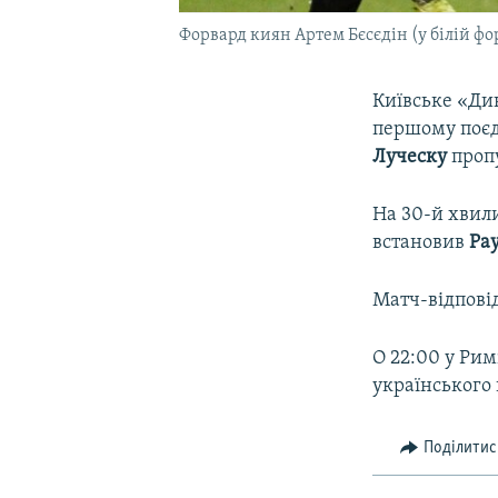
Форвард киян Артем Бєсєдін (у білій фор
Київське «Ди
першому поєди
Луческу
пропу
На 30-й хвил
встановив
Рау
Матч-відповід
О 22:00 у Рим
українського
Поділитис