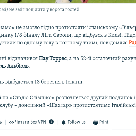
мі) не зміг поцілити у ворота гостей
намо» не змогло гідно протистояти іспанському «Вілья
нку 1/8 фіналу Ліги Європи, що відбувся в Києві. Під
стили по одному голу в кожному таймі, повідомляє
Ра
ині відзначився
Пау Торрес
, а на 52-й остаточний раху
ль Альбіоль
.
ь відбудеться 18 березня в Іспанії.
і на «Стадіо Олімпіко» розпочнеться другий поєдинок 
 клубу – донецький «Шахтар» протистоятиме італійські
ь
Читати без VPN
Follow us
Print