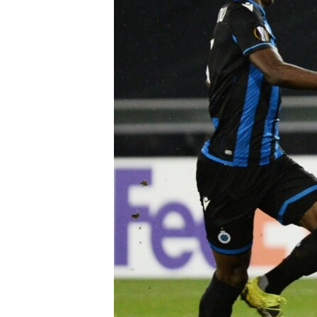
ВІДЕОУРОКИ «ELIFBE»
СВІДЧЕННЯ ОКУПАЦІЇ
УКРАЇНСЬКА ПРОБЛЕМА КРИМУ
ІНФОГРАФІКА