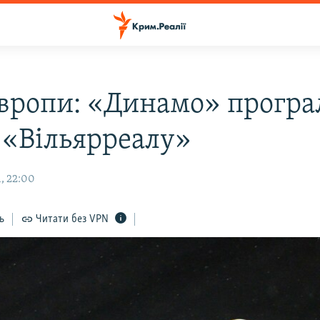
Європи: «Динамо» програ
 «Вільярреалу»
, 22:00
ь
Читати без VPN