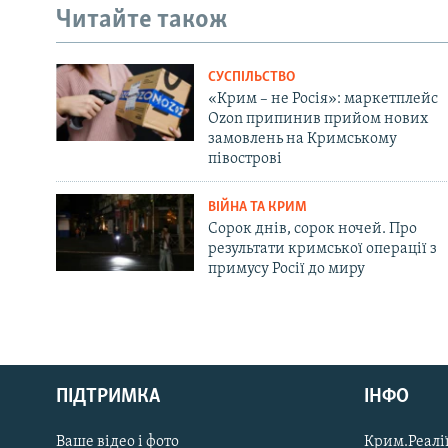
Читайте також
СУСПІЛЬСТВО
«Крим – не Росія»: маркетплейс
Ozon припинив прийом нових
замовлень на Кримському
півострові
ВІЙНА ТА КРИМ
Сорок днів, сорок ночей. Про
результати кримської операції з
примусу Росії до миру
Русский
ПІДТРИМКА
ІНФО
Qırımtatar
Ваше відео і фото
Крим.Реалії