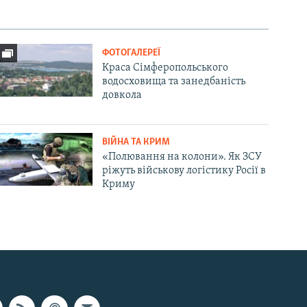
ФОТОГАЛЕРЕЇ
Краса Сімферопольського
водосховища та занедбаність
довкола
ВІЙНА ТА КРИМ
«Полювання на колони». Як ЗСУ
ріжуть військову логістику Росії в
Криму