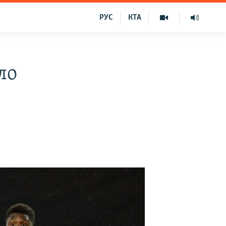
РУС
КТА
ло