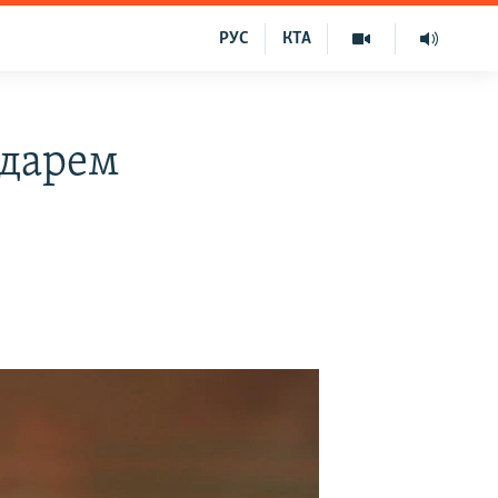
РУС
КТА
одарем