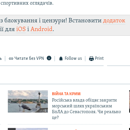
 спортивних оглядачів.
з блокування і цензури! Встановити
додаток
ії для
iOS
і
Android
.
ь
Читати без VPN
Follow us
Print
ВІЙНА ТА КРИМ
Російська влада обіцяє закрити
морський шлях українським
БпЛА до Севастополя. Чи реально
це?