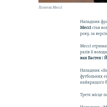
Ліонель Мессі
Нападник фра
Мессі
став во
року, за версі
Мессі отримав
разів її воло
ван Бастен
і
Й
Нападник «Ба
футбольних ек
найкращого б
Третє місце п