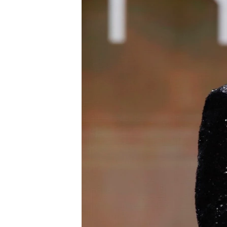
ВІДЕОУРОКИ «ELIFBE»
СВІДЧЕННЯ ОКУПАЦІЇ
УКРАЇНСЬКА ПРОБЛЕМА КРИМУ
ІНФОГРАФІКА