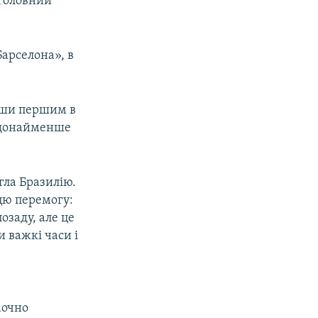
 головний
Барселона», в
авши першим в
в щонайменше
гла Бразилію.
цю перемогу:
озаду, але це
 важкі часи і
ю
аочно