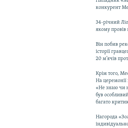
Нападник «Ма
конкурент Мес
34-річний Ліо
якому провів 
Він побив ре
історії гравц
20 м’ячів прот
Крім того, Ме
На церемонії 
«Не знаю чи н
був особливий
багато крити
Нагорода «Зол
індивідуально