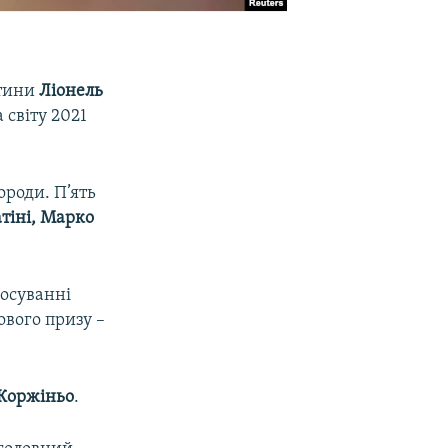
нтини
Ліонель
 світу 2021
ороди. П’ять
тіні, Марко
лосуванні
ового призу –
Жоржіньо
.