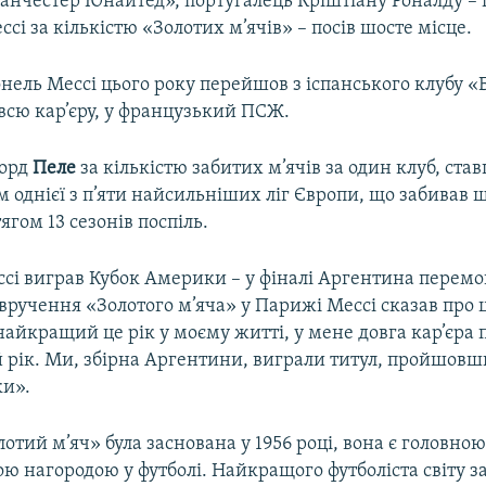
нчестер Юнайтед», португалець Кріштіану Роналду –
сі за кількістю «Золотих м’ячів» – посів шосте місце.
нель Мессі цього року перейшов з іспанського клубу «
всю кар’єру, у французький ПСЖ.
корд
Пеле
за кількістю забитих м’ячів за один клуб, ст
ем однієї з п’яти найсильніших ліг Європи, що забива
ягом 13 сезонів поспіль.
ссі виграв Кубок Америки – у фіналі Аргентина перемо
вручення «Золотого м’яча» у Парижі Мессі сказав про 
айкращий це рік у моєму житті, у мене довга кар’єра п
 рік. Ми, збірна Аргентини, виграли титул, пройшовши
ки».
отий м’яч» була заснована у 1956 році, вона є головно
ю нагородою у футболі. Найкращого футболіста світу з