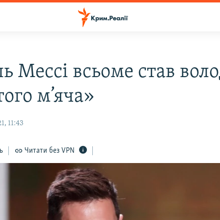
ль Мессі всьоме став вол
того м’яча»
, 11:43
ь
Читати без VPN