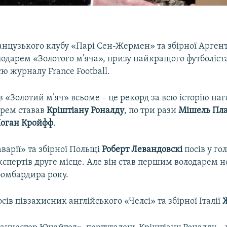
нцузького клубу «Парі Сен-Жермен» та збірної Арге
лодарем «Золотого м’яча», призу найкращого футболіста
єю журналу France Football.
 «Золотий м’яч» всьоме – це рекорд за всю історію наг
дарем ставав
Кріштіану Роналду
, по три рази
Мішель Пла
оган Кройфф
.
варії» та збірної Польщі
Роберт Левандовскі
посів у го
спертів друге місце. Але він став першим володарем н
омбардира року.
осів півзахисник англійського «Челсі» та збірної Італії